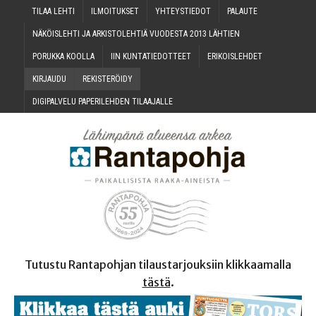
TILAA LEH­TI
ILMOI­TUK­SET
YHTEYS­TIE­DOT
PALAU­TE
NÄKÖIS­LEH­TI JA ARKIS­TO­LEH­TIÄ VUO­DES­TA 2013 LÄHTIEN
PORUK­KA KOOLLA
IIN KUN­TA­TIE­DOT­TEET
ERI­KOIS­LEH­DET
KIR­JAU­DU
REKIS­TE­RÖI­DY
DIGI­PAL­VE­LU PAPE­RI­LEH­DEN TILAAJALLE
Tutustu Rantapohjan tilaustarjouksiin klikkaamalla
tästä
.