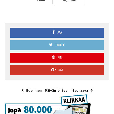
JAA
TWIITTI
PIN
JAA
Edellinen
Päivän lehteen
Seuraava