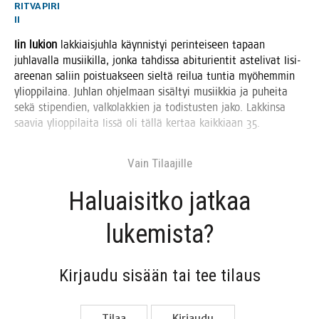
RITVA PIRI
II
Iin lukion
lak­kiais­juh­la käyn­nis­tyi perin­tei­seen tapaan
juh­la­val­la musii­kil­la, jon­ka tah­dis­sa abi­tu­rien­tit aste­li­vat Iisi-
aree­nan saliin pois­tuak­seen siel­tä rei­lua tun­tia myö­hem­min
yli­op­pi­lai­na. Juh­lan ohjel­maan sisäl­tyi musiik­kia ja puhei­ta
sekä sti­pen­dien, val­ko­lak­kien ja todis­tus­ten jako. Lak­kin­sa
saa­via yli­op­pi­lai­ta Iis­sä oli täl­lä ker­taa kaik­ki­aan 35.
Vain Tilaa­jil­le
Haluai­sit­ko jat­kaa
lukemista?
Kir­jau­du sisään tai tee tilaus
Tilaa
Kir­jau­du