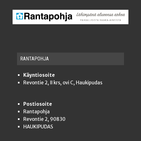
RAN­TA­POH­JA
Käyntiosoite
Revontie 2, II krs, ovi C, Haukipudas
Postiosoite
Rantapohja
Revontie 2, 90830
HAUKIPUDAS