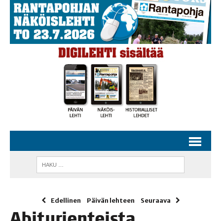
Edellinen
Päivän lehteen
Seuraava
Abi­tu­rien­teis­ta