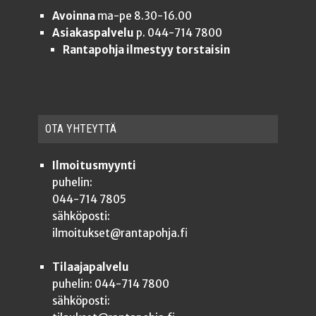
Avoinna
ma-pe 8.30-16.00
Asiakaspalvelu
p. 044-714 7800
Rantapohja ilmestyy torstaisin
OTA YHTEYT­TÄ
Ilmoitusmyynti
puhelin:
044-714 7805
sähköposti:
ilmoitukset@rantapohja.fi
Tilaajapalvelu
puhelin: 044-714 7800
sähköposti: