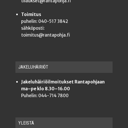
tilaukset@rantapohja.fi
Toimitus
puhelin: 040-517 3842
sähköposti:
toimitus@rantapohja.fi
JAKE­LU­HÄI­RIÖT
Jakeluhäiriöilmoitukset Rantapohjaan
ma–pe klo 8.30–16.00
Puhelin: 044-714 7800
YLEISTÄ