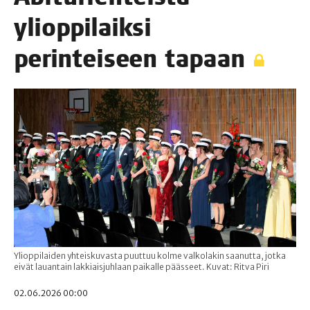
yli­op­pi­laik­si
perin­tei­seen tapaan
Ylioppilaiden yhteiskuvasta puuttuu kolme valkolakin saanutta, jotka
eivät lauantain lakkiaisjuhlaan paikalle päässeet. Kuvat: Ritva Piri
02.06.2026 00:00