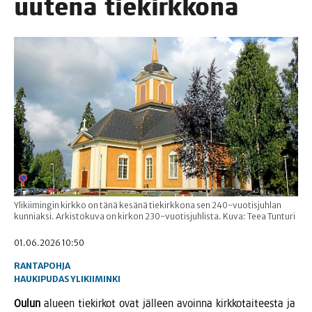
uute­na tiekirkkona
Ylikiimingin kirkko on tänä kesänä tiekirkkona sen 240-vuotisjuhlan
kunniaksi. Arkistokuva on kirkon 230-vuotisjuhlista. Kuva: Teea Tunturi
01.06.2026 10:50
RANTAPOHJA
HAUKIPUDAS
YLIKIIMINKI
Oulun
alu­een tie­kir­kot ovat jäl­leen avoin­na kirk­ko­tai­tees­ta ja