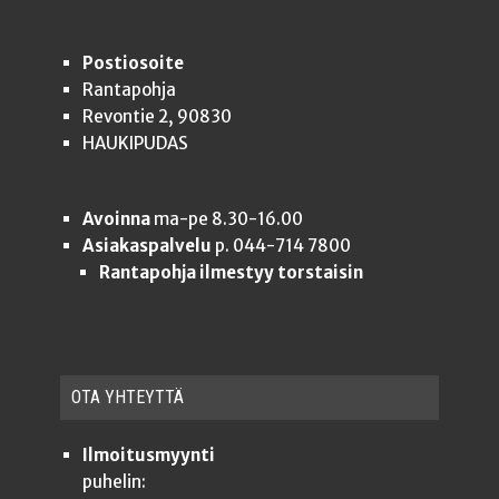
Postiosoite
Rantapohja
Revontie 2, 90830
HAUKIPUDAS
Avoinna
ma-pe 8.30-16.00
Asiakaspalvelu
p. 044-714 7800
Rantapohja ilmestyy torstaisin
OTA YHTEYT­TÄ
Ilmoitusmyynti
puhelin: