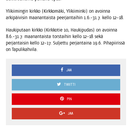
Yli­kii­min­gin kirk­ko (Kirk­ko­mä­ki, Yli­kii­min­ki) on avoin­na
arki­päi­vi­sin maa­nan­tais­ta peer­jan­tai­hin 1.6.–31.7. kel­lo 12–18.
Hau­ki­pu­taan kirk­ko (Kirk­ko­tie 10, Hau­ki­pu­das) on avoin­na
8.6.–31.7. maa­nan­tais­ta tors­tai­hin kel­lo 12–18 sekä
per­jan­tai­sin kel­lo 12–17. Sul­jet­tu per­jan­tai­na 19.6. Piha­pii­ris­sä
on Tapulikahvila.
JAA
TWIITTI
PIN
JAA