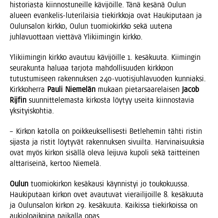
his­to­rias­ta kiin­nos­tu­neil­le kävi­jöil­le. Tänä kesä­nä Oulun
alu­een evan­ke­lis-lute­ri­lai­sia tie­kirk­ko­ja ovat Hau­ki­pu­taan ja
Oulun­sa­lon kirk­ko, Oulun tuo­mio­kirk­ko sekä uute­na
juh­la­vuot­taan viet­tä­vä Yli­kii­min­gin kirkko.
Yli­kii­min­gin kirk­ko avau­tuu kävi­jöil­le 1. kesä­kuu­ta. Kii­min­gin
seu­ra­kun­ta halu­aa tar­jo­ta mah­dol­li­suu­den kirk­koon
tutus­tu­mi­seen raken­nuk­sen 240-vuo­tis­juh­la­vuo­den kun­niak­si.
Kirk­ko­her­ra
Pau­li Nie­me­län
mukaan pie­tar­saa­re­lai­sen
Jacob
Rij­fin
suun­nit­te­le­mas­ta kir­kos­ta löy­tyy usei­ta kiin­nos­ta­via
yksityiskohtia.
– Kir­kon katol­la on poik­keuk­sel­li­ses­ti Bet­le­he­min täh­ti ris­tin
sijas­ta ja ris­tit löy­ty­vät raken­nuk­sen sivuil­ta. Har­vi­nai­suuk­sia
ovat myös kir­kon sisäl­lä ole­va lei­ju­va kupo­li sekä tait­tei­nen
alt­ta­ri­sei­nä, ker­too Niemelä.
Oulun
tuo­mio­kir­kon kesä­kausi käyn­nis­tyi jo tou­ko­kuus­sa.
Hau­ki­pu­taan kir­kon ovet avau­tu­vat vie­rai­li­joil­le 8. kesä­kuu­ta
ja Oulun­sa­lon kir­kon 29. kesä­kuu­ta. Kai­kis­sa tie­kir­kois­sa on
aukio­loai­koi­na pai­kal­la opas.