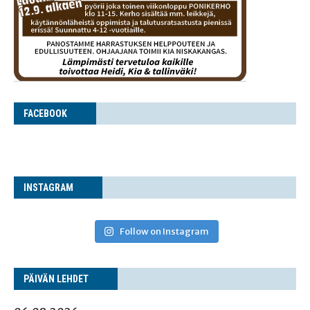
FACE­BOOK
INS­TA­GRAM
Follow on Instagram
PÄI­VÄN LEHDET