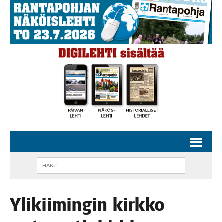
Yli­kii­min­gin kirk­ko