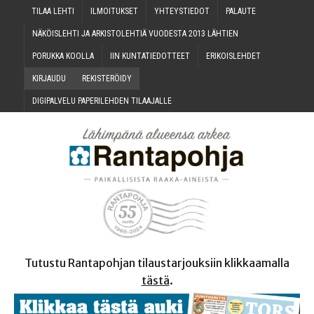
TILAA LEH­TI
ILMOI­TUK­SET
YHTEYS­TIE­DOT
PALAU­TE
NÄKÖIS­LEH­TI JA ARKIS­TO­LEH­TIÄ VUO­DES­TA 2013 LÄHTIEN
PORUK­KA KOOLLA
IIN KUN­TA­TIE­DOT­TEET
ERI­KOIS­LEH­DET
KIR­JAU­DU
REKIS­TE­RÖI­DY
DIGI­PAL­VE­LU PAPE­RI­LEH­DEN TILAAJALLE
Tutustu Rantapohjan tilaustarjouksiin klikkaamalla
tästä
.