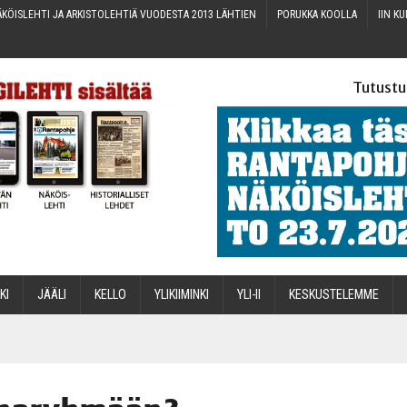
KÖIS­LEH­TI JA ARKIS­TO­LEH­TIÄ VUO­DES­TA 2013 LÄHTIEN
PORUK­KA KOOLLA
IIN KU
Tutustu
­KI
JÄÄ­LI
KEL­LO
YLI­KII­MIN­KI
YLI-II
KES­KUS­TE­LEM­ME
STA