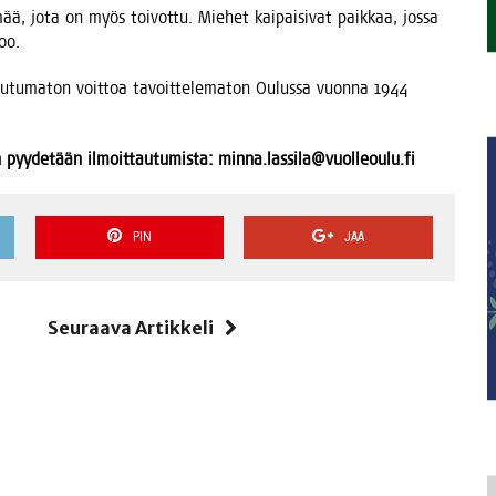
mää, jota on myös toi­vot­tu. Mie­het kai­pai­si­vat paik­kaa, jos­sa
too.
 sitou­tu­ma­ton voit­toa tavoit­te­le­ma­ton Oulus­sa vuon­na 1944
in pyy­de­tään ilmoit­tau­tu­mis­ta: minna.lassila@vuolleoulu.fi
PIN
JAA
i
Seuraava Artikkeli