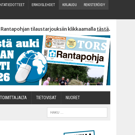
N­TA­TIE­DOT­TEET
ERI­KOIS­LEH­DET
KIR­JAU­DU
REKIS­TE­RÖI­DY
 Rantapohjan tilaustarjouksiin klikkaamalla
tästä
.
TOI­MIT­TA­JAL­TA
TIETOVISAT
NUO­RET