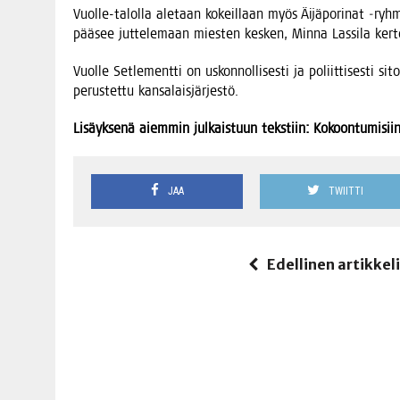
Vuol­le-talol­la ale­taan kokeil­laan myös Äijä­po­ri­nat ‑ryh­
pää­see jut­te­le­maan mies­ten kes­ken, Min­na Las­si­la ker
Vuol­le Set­le­ment­ti on uskon­nol­li­ses­ti ja poliit­ti­ses­ti
perus­tet­tu kansalaisjärjestö.
Lisäyk­se­nä aiem­min jul­kais­tuun teks­tiin: Kokoon­tu­mi­si
JAA
TWIITTI
Edellinen artikkel