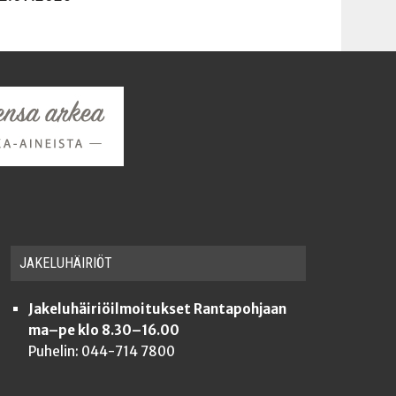
JAKE­LU­HÄI­RIÖT
Jakeluhäiriöilmoitukset Rantapohjaan
ma–pe klo 8.30–16.00
Puhelin: 044-714 7800