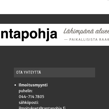
OTA YHTEYT­TÄ
Ilmoitusmyynti
puhelin:
044-714 7805
sähköposti:
ilmoitukset@rantapohja.fi