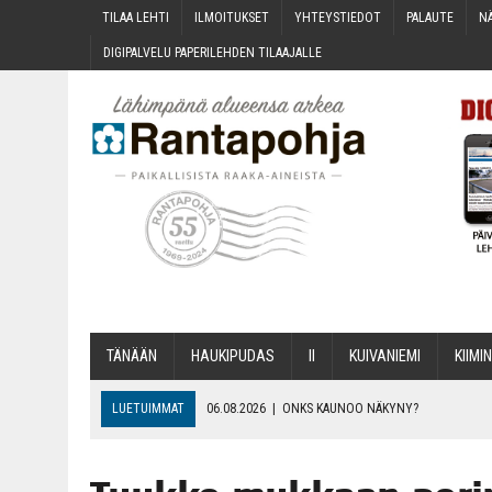
TILAA LEH­TI
ILMOI­TUK­SET
YHTEYS­TIE­DOT
PALAU­TE
NÄ
DIGI­PAL­VE­LU PAPE­RI­LEH­DEN TILAAJALLE
TÄNÄÄN
HAU­KI­PU­DAS
II
KUI­VA­NIE­MI
KII­MIN
LUETUIMMAT
06.08.2026
|
ONKS KAU­NOO NÄKYNY?
06.08.2026
|
MAKA­RO­NI­LAA­TI­KOL­LA ARKEEN
06.08.2026
|
OPIN­TOI­HIN KAN­SA­LAIS­OPIS­TOS­SA VOI SAA­DA AVUSTU