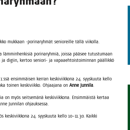
inaryhmään?
TAEN
uuk­ko muk­kaan ‑pori­na­ryh­mät senio­reil­le täl­lä viikolla.
a läm­min­hen­ki­siä pori­na­ryh­miä, jois­sa pää­see tutus­tu­maan
 ja digiin, ker­too senio­ri- ja vapaa­eh­tois­toi­min­nan pääl­lik­kö
 1:ssä ensim­mäi­sen ker­ran kes­ki­viik­ko­na 24. syys­kuu­ta kel­lo
oka toi­nen kes­ki­viik­ko. Ohjaa­ja­na on
Anne Jun­ni­la
.
i­sia on myös seit­se­mä­nä kes­ki­viik­ko­na. Ensim­mäis­tä ker­taa
 Anne Jun­ni­lan ohjauksessa.
s kes­ki­viik­ko­na 24. syys­kuu­ta kel­lo 10–11.30. Kaik­ki