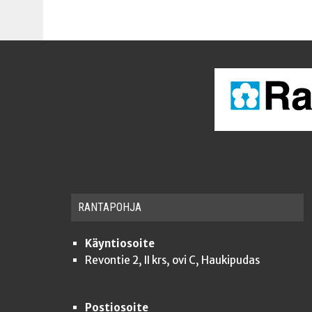
RAN­TA­POH­JA
Käyntiosoite
Revontie 2, II krs, ovi C, Haukipudas
Postiosoite