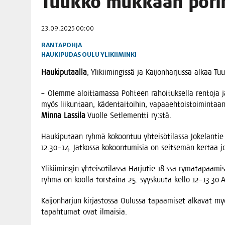
Tuuk­ko muk­kaan por
06.08.2026
|
TOI­VEI­DEN KOTI IISTÄ!
23.09.2025 00:00
06.08.2026
|
KII­MIN­KI­PÄI­VÄT JÄR­JES­TE­TÄÄN PERIN­TEI­TÄ KUNNIOIT
RANTAPOHJA
HAUKIPUDAS
OULU
YLIKIIMINKI
Hau­ki­pu­taal­la
, Yli­kii­min­gis­sä ja Kai­jon­har­jus­sa alkaa T
– Olem­me aloit­ta­mas­sa Poh­teen rahoi­tuk­sel­la ren­to­ja j
myös lii­kun­taan, käden­tai­toi­hin, vapaa­eh­tois­toi­min­taan
Min­na Las­si­la
Vuol­le Set­le­ment­ti ry:stä.
Hau­ki­pu­taan ryh­mä kokoon­tuu yhtei­sö­ti­las­sa Joke­lan­tie
12.30–14. Jat­kos­sa kokoon­tu­mi­sia on seit­se­män ker­taa j
Yli­kii­min­gin yhtei­sö­ti­las­sa Har­ju­tie 18:ssa rymä­ta­paa­m
ryh­mä on kool­la tors­tai­na 25. syys­kuu­ta kel­lo 12–13.30
Kai­jon­har­jun kir­jas­tos­sa Oulus­sa tapaa­mi­set alka­vat myö
tapah­tu­mat ovat ilmaisia.