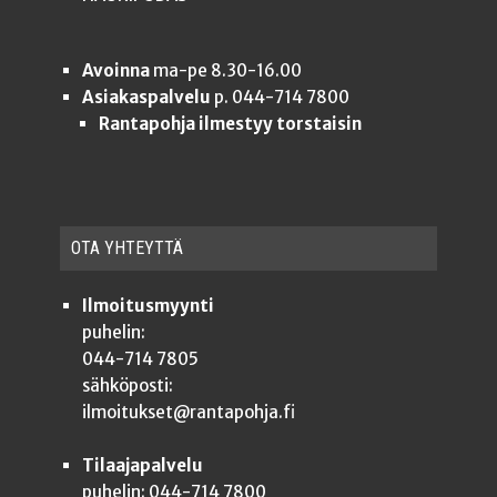
Avoinna
ma-pe 8.30-16.00
Asiakaspalvelu
p. 044-714 7800
Rantapohja ilmestyy torstaisin
OTA YHTEYT­TÄ
Ilmoitusmyynti
puhelin:
044-714 7805
sähköposti:
ilmoitukset@rantapohja.fi
Tilaajapalvelu
puhelin: 044-714 7800