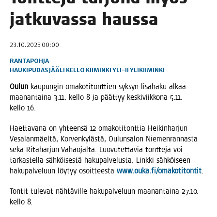
jat­ku­vas­sa haussa
23.10.2025 00:00
RANTAPOHJA
HAUKIPUDAS
JÄÄLI
KELLO
KIIMINKI
YLI-II
YLIKIIMINKI
Oulun
kau­pun­gin oma­ko­ti­tont­tien syk­syn lisä­ha­ku alkaa
maa­nan­tai­na 3.11. kel­lo 8 ja päät­tyy kes­ki­viik­ko­na 5.11.
kel­lo 16.
Haet­ta­va­na on yhteen­sä 12 oma­ko­ti­tont­tia Hei­kin­har­jun
Vesa­lan­mäel­tä, Kor­ven­ky­läs­tä, Oulun­sa­lon Nie­men­ran­nas­ta
sekä Rita­har­jun Vähä­ojal­ta. Luo­vu­tet­ta­via tont­te­ja voi
tar­kas­tel­la säh­köi­ses­tä haku­pal­ve­lus­ta. Link­ki säh­köi­seen
haku­pal­ve­luun löy­tyy osoit­tees­ta
www.ouka.fi/omakotitontit
.
Ton­tit tule­vat näh­tä­vil­le haku­pal­ve­luun maa­nan­tai­na 27.10.
kel­lo 8.