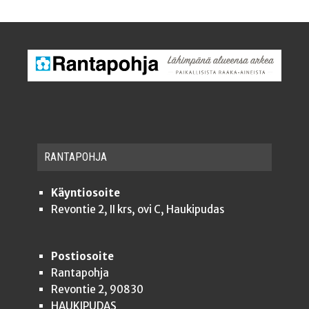
RAN­TA­POH­JA
Käyntiosoite
Revontie 2, II krs, ovi C, Haukipudas
Postiosoite
Rantapohja
Revontie 2, 90830
HAUKIPUDAS