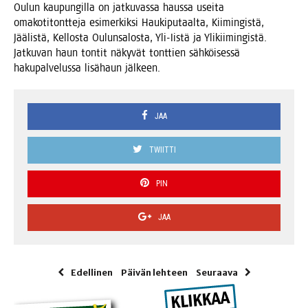
Oulun kau­pun­gil­la on jat­ku­vas­sa haus­sa usei­ta
oma­ko­ti­tont­te­ja esi­mer­kik­si Hau­ki­pu­taal­ta, Kii­min­gis­tä,
Jää­lis­tä, Kel­los­ta Oulun­sa­los­ta, Yli-Iis­tä ja Yli­kii­min­gis­tä.
Jat­ku­van haun ton­tit näky­vät tont­tien säh­köi­ses­sä
haku­pal­ve­lus­sa lisä­haun jälkeen.
JAA
TWIITTI
PIN
JAA
Edellinen
Päivän lehteen
Seuraava