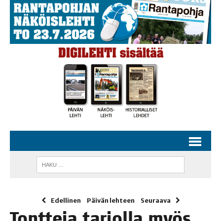
Edellinen
Päivän lehteen
Seuraava
Tont­te­ja tar­jol­la myös