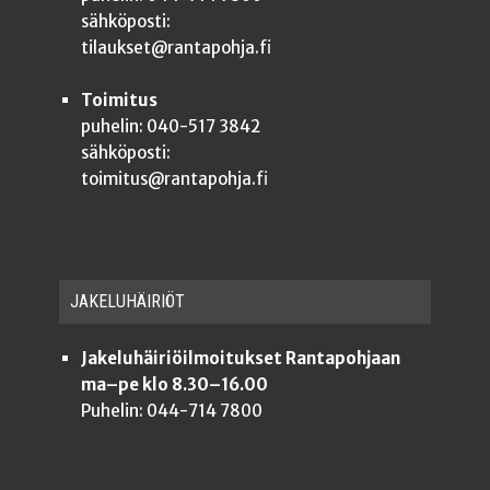
sähköposti:
tilaukset@rantapohja.fi
Toimitus
puhelin: 040-517 3842
sähköposti:
toimitus@rantapohja.fi
JAKE­LU­HÄI­RIÖT
Jakeluhäiriöilmoitukset Rantapohjaan
ma–pe klo 8.30–16.00
Puhelin: 044-714 7800