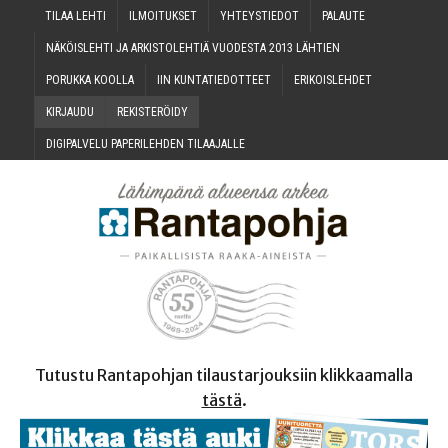
TILAA LEH­TI
ILMOI­TUK­SET
YHTEYS­TIE­DOT
PALAU­TE
NÄKÖIS­LEH­TI JA ARKIS­TO­LEH­TIÄ VUO­DES­TA 2013 LÄHTIEN
PORUK­KA KOOLLA
IIN KUN­TA­TIE­DOT­TEET
ERI­KOIS­LEH­DET
KIR­JAU­DU
REKIS­TE­RÖI­DY
DIGI­PAL­VE­LU PAPE­RI­LEH­DEN TILAAJALLE
Tutustu Rantapohjan tilaustarjouksiin klikkaamalla
tästä
.