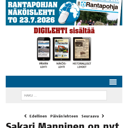
Edellinen
Päivän lehteen
Seuraava
Saka­ri Man­ni­nen on nyt