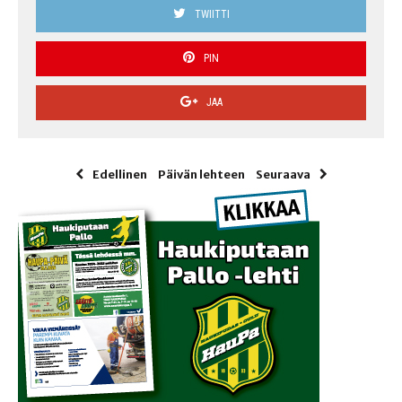
TWIITTI
PIN
JAA
Edellinen
Päivän lehteen
Seuraava