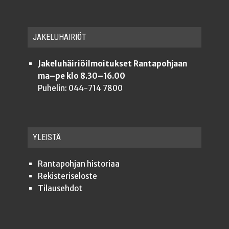
JAKE­LU­HÄI­RIÖT
Jakeluhäiriöilmoitukset Rantapohjaan
ma–pe klo 8.30–16.00
Puhelin: 044-714 7800
YLEISTÄ
Ran­ta­poh­jan historiaa
Rekis­te­ri­se­los­te
Tilauseh­dot