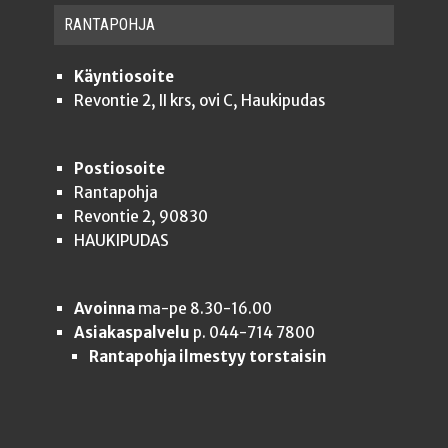
RAN­TA­POH­JA
Käyntiosoite
Revontie 2, II krs, ovi C, Haukipudas
Postiosoite
Rantapohja
Revontie 2, 90830
HAUKIPUDAS
Avoinna
ma-pe 8.30-16.00
Asiakaspalvelu
p. 044-714 7800
Rantapohja ilmestyy torstaisin