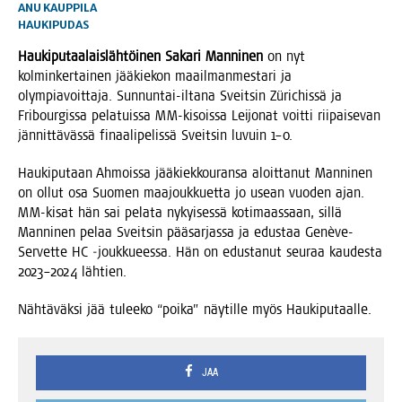
ANU KAUPPILA
HAUKIPUDAS
Hau­ki­pu­taa­lais­läh­töi­nen
Saka­ri Man­ni­nen
on nyt
kol­min­ker­tai­nen jää­kie­kon maa­il­man­mes­ta­ri ja
olym­pia­voit­ta­ja. Sun­nun­tai-ilta­na Sveit­sin Züric­his­sä ja
Fri­bour­gis­sa pela­tuis­sa MM-kisois­sa Lei­jo­nat voit­ti rii­pai­se­van
jän­nit­tä­väs­sä finaa­li­pe­lis­sä Sveit­sin luvuin 1–0.
Hau­ki­pu­taan Ahmois­sa jää­kiek­kou­ran­sa aloit­ta­nut Man­ni­nen
on ollut osa Suo­men maa­jouk­kuet­ta jo usean vuo­den ajan.
MM-kisat hän sai pela­ta nykyi­ses­sä koti­maas­saan, sil­lä
Man­ni­nen pelaa Sveit­sin pää­sar­jas­sa ja edus­taa Genè­ve-
Ser­vet­te HC ‑jouk­ku­ees­sa. Hän on edus­ta­nut seu­raa kau­des­ta
2023–2024 lähtien.
Näh­tä­väk­si jää tulee­ko “poi­ka” näy­til­le myös Haukiputaalle.
JAA