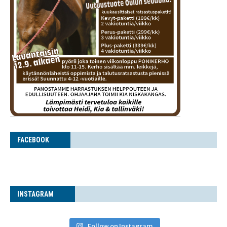
FACE­BOOK
INS­TA­GRAM
Follow on Instagram