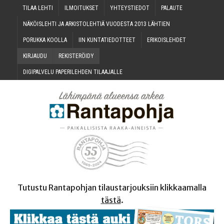
TILAA LEH­TI
ILMOI­TUK­SET
YHTEYS­TIE­DOT
PALAU­TE
NÄKÖIS­LEH­TI JA ARKIS­TO­LEH­TIÄ VUO­DES­TA 2013 LÄHTIEN
PORUK­KA KOOLLA
IIN KUN­TA­TIE­DOT­TEET
ERI­KOIS­LEH­DET
KIR­JAU­DU
REKIS­TE­RÖI­DY
DIGI­PAL­VE­LU PAPE­RI­LEH­DEN TILAAJALLE
Tutustu Rantapohjan tilaustarjouksiin klikkaamalla
tästä
.