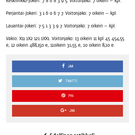
Kes­ki­viik­ko-Joke­ri: 7 8 6 8 3 9 5. Voi­ton­ja­ko: 7 oikein — kpl.
Per­jan­tai-Joke­ri: 3 1 6 0 6 7 7. Voi­ton­ja­ko: 7 oikein — kpl.
Lau­an­tai-Joke­ri: 7 5 1 3 3 9 7. Voi­ton­ja­ko: 7 oikein — kpl.
Vakio: X11 1X2 121 1XX1. Voi­ton­ja­ko: 13 oikein 11 kpl 45 454,55
e, 12 oikein 488,150 e, 11oikein 31,55 e, 10 oikein 8,10 e.
JAA
TWIITTI
PIN
JAA