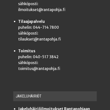
sähköposti:
ilmoitukset@rantapohja.fi
Tilaajapalvelu
puhelin: 044-714 7800
sähköposti:
tilaukset@rantapohja.fi
Toimitus
puhelin: 040-517 3842
sähköposti:
toimitus@rantapohja.fi
JAKE­LU­HÄI­RIÖT
Jakeluhäiriöilmoitukset Rantapohjaan