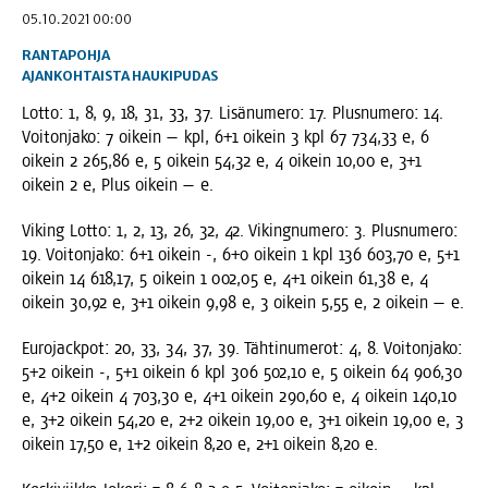
05.10.2021 00:00
RANTAPOHJA
AJANKOHTAISTA
HAUKIPUDAS
Lot­to: 1, 8, 9, 18, 31, 33, 37. Lisä­nu­me­ro: 17. Plus­nu­me­ro: 14.
Voi­ton­ja­ko: 7 oikein — kpl, 6+1 oikein 3 kpl 67 734,33 e, 6
oikein 2 265,86 e, 5 oikein 54,32 e, 4 oikein 10,00 e, 3+1
oikein 2 e, Plus oikein — e.
Viking Lot­to: 1, 2, 13, 26, 32, 42. Viking­nu­me­ro: 3. Plus­nu­me­ro:
19. Voi­ton­ja­ko: 6+1 oikein -, 6+0 oikein 1 kpl 136 603,70 e, 5+1
oikein 14 618,17, 5 oikein 1 002,05 e, 4+1 oikein 61,38 e, 4
oikein 30,92 e, 3+1 oikein 9,98 e, 3 oikein 5,55 e, 2 oikein — e.
Euro­jack­pot: 20, 33, 34, 37, 39. Täh­ti­nu­me­rot: 4, 8. Voi­ton­ja­ko:
5+2 oikein -, 5+1 oikein 6 kpl 306 502,10 e, 5 oikein 64 906,30
e, 4+2 oikein 4 703,30 e, 4+1 oikein 290,60 e, 4 oikein 140,10
e, 3+2 oikein 54,20 e, 2+2 oikein 19,00 e, 3+1 oikein 19,00 e, 3
oikein 17,50 e, 1+2 oikein 8,20 e, 2+1 oikein 8,20 e.