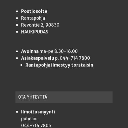
Postiosoite
Rantapohja
Revontie 2, 90830
HAUKIPUDAS
Avoinna
ma-pe 8.30-16.00
Asiakaspalvelu
p. 044-714 7800
Rantapohja ilmestyy torstaisin
OTA YHTEYT­TÄ
Ilmoitusmyynti
puhelin:
044-714 7805