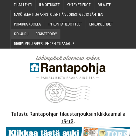
TILAA LEH­TI
ILMOI­TUK­SET
YHTEYS­TIE­DOT
PALAU­TE
NÄKÖIS­LEH­TI JA ARKIS­TO­LEH­TIÄ VUO­DES­TA 2013 LÄHTIEN
PORUK­KA KOOLLA
IIN KUN­TA­TIE­DOT­TEET
ERI­KOIS­LEH­DET
KIR­JAU­DU
REKIS­TE­RÖI­DY
DIGI­PAL­VE­LU PAPE­RI­LEH­DEN TILAAJALLE
Tutustu Rantapohjan tilaustarjouksiin klikkaamalla
tästä
.