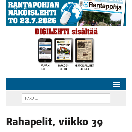
Raha­pe­lit, viik­ko 39