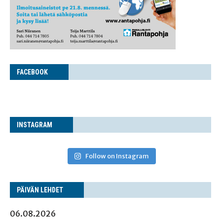
FACE­BOOK
INS­TA­GRAM
Follow on Instagram
PÄI­VÄN LEHDET
06.08.2026