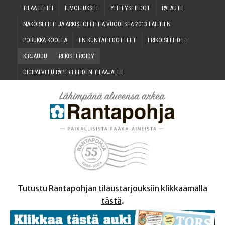
TILAA LEH­TI
ILMOI­TUK­SET
YHTEYS­TIE­DOT
PALAU­TE
NÄKÖIS­LEH­TI JA ARKIS­TO­LEH­TIÄ VUO­DES­TA 2013 LÄHTIEN
PORUK­KA KOOLLA
IIN KUN­TA­TIE­DOT­TEET
ERI­KOIS­LEH­DET
KIR­JAU­DU
REKIS­TE­RÖI­DY
DIGI­PAL­VE­LU PAPE­RI­LEH­DEN TILAAJALLE
Tutustu Rantapohjan tilaustarjouksiin klikkaamalla
tästä
.