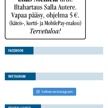
FACE­BOOK
INS­TA­GRAM
Follow on Instagram