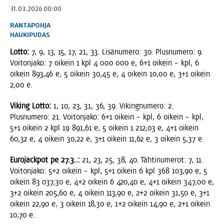
31.03.2026 00:00
RANTAPOHJA
HAUKIPUDAS
Lot­to:
7, 9, 13, 15, 17, 21, 33. Lisä­nu­me­ro: 30. Plus­nu­me­ro: 9.
Voi­ton­ja­ko: 7 oikein 1 kpl 4 000 000 e, 6+1 oikein – kpl, 6
oikein 893,46 e, 5 oikein 30,45 e, 4 oikein 10,00 e, 3+1 oikein
2,00 e.
Viking Lot­to:
1, 10, 23, 31, 36, 39. Viking­nu­me­ro: 2.
Plus­nu­me­ro: 21. Voi­ton­ja­ko: 6+1 oikein – kpl, 6 oikein – kpl,
5+1 oikein 2 kpl 19 891,61 e, 5 oikein 1 212,03 e, 4+1 oikein
60,32 e, 4 oikein 30,22 e, 3+1 oikein 11,62 e, 3 oikein 5,37 e.
Euro­jack­pot pe 27.3..:
21, 23, 25, 38, 40. Täh­ti­nu­me­rot: 7, 11.
Voi­ton­ja­ko: 5+2 oikein – kpl, 5+1 oikein 6 kpl 368 103,90 e, 5
oikein 83 037,30 e, 4+2 oikein 6 420,40 e, 4+1 oikein 347,00 e,
3+2 oikein 205,60 e, 4 oikein 113,90 e, 2+2 oikein 31,50 e, 3+1
oikein 22,90 e, 3 oikein 18,30 e, 1+2 oikein 14,90 e, 2+1 oikein
10,70 e.