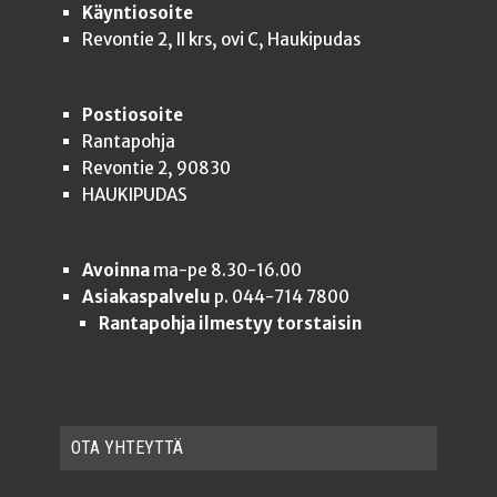
Käyntiosoite
Revontie 2, II krs, ovi C, Haukipudas
Postiosoite
Rantapohja
Revontie 2, 90830
HAUKIPUDAS
Avoinna
ma-pe 8.30-16.00
Asiakaspalvelu
p. 044-714 7800
Rantapohja ilmestyy torstaisin
OTA YHTEYT­TÄ