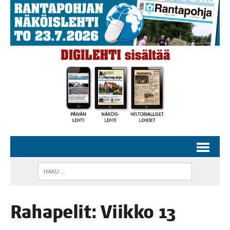
Raha­pe­lit: Viik­ko 13