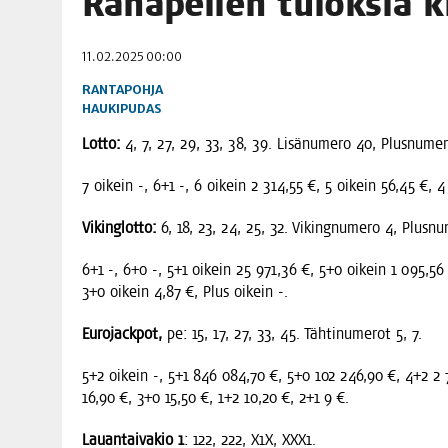
Raha­pe­lien tulok­sia ki
06.08.2026
|
TOI­VEI­DEN KOTI IISTÄ!
11.02.2025 00:00
06.08.2026
|
KII­MIN­KI­PÄI­VÄT JÄR­JES­TE­TÄÄN PERIN­TEI­TÄ KUNNIOIT
RANTAPOHJA
HAUKIPUDAS
Lot­to:
4, 7, 27, 29, 33, 38, 39. Lisä­nu­me­ro 40, Plus­nu­me­
7 oikein -, 6+1 -, 6 oikein 2 314,55 €, 5 oikein 56,45 €, 4 
Vikin­glot­to:
6, 18, 23, 24, 25, 32. Viking­nu­me­ro 4, Plus­nu­
6+1 -, 6+0 -, 5+1 oikein 25 971,36 €, 5+0 oikein 1 095,56 
3+0 oikein 4,87 €, Plus oikein -.
Euro­jack­pot,
pe: 15, 17, 27, 33, 45. Täh­ti­nu­me­rot 5, 7.
5+2 oikein -, 5+1 846 084,70 €, 5+0 102 246,90 €, 4+2 2 
16,90 €, 3+0 15,50 €, 1+2 10,20 €, 2+1 9 €.
Lau­an­tai­va­kio 1
: 122, 222, X1X, XXX1.