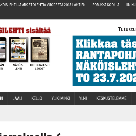
KÖIS­LEH­TI JA ARKIS­TO­LEH­TIÄ VUO­DES­TA 2013 LÄHTIEN
PORUK­KA KOOLLA
IIN KU
Tutustu
­KI
JÄÄ­LI
KEL­LO
YLI­KII­MIN­KI
YLI-II
KES­KUS­TE­LEM­ME
STA