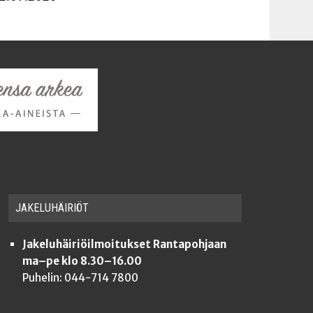
JAKE­LU­HÄI­RIÖT
Jakeluhäiriöilmoitukset Rantapohjaan
ma–pe klo 8.30–16.00
Puhelin: 044-714 7800