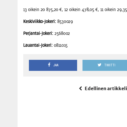
13 oikein 20 875,20 €, 12 oikein 478,05 €, 11 oikein 29,35
Kes­ki­viik­ko-Joke­ri:
8530029
Per­jan­tai-Joke­ri:
2568002
Lau­an­tai-Joke­ri:
0811015
JAA
TWIITTI
Edellinen artikkel