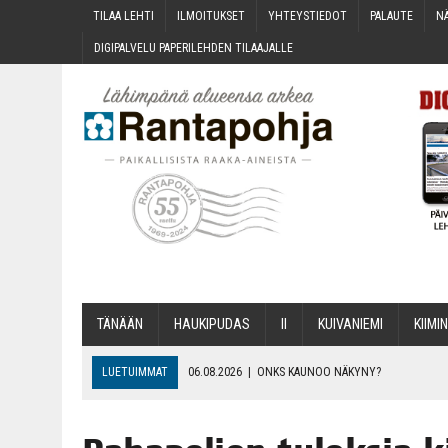
TILAA LEH­TI
ILMOI­TUK­SET
YHTEYS­TIE­DOT
PALAU­TE
NÄ
DIGI­PAL­VE­LU PAPE­RI­LEH­DEN TILAAJALLE
TÄNÄÄN
HAU­KI­PU­DAS
II
KUI­VA­NIE­MI
KII­MIN
LUETUIMMAT
06.08.2026
|
ONKS KAU­NOO NÄKYNY?
06.08.2026
|
MAKA­RO­NI­LAA­TI­KOL­LA ARKEEN
06.08.2026
|
OPIN­TOI­HIN KAN­SA­LAIS­OPIS­TOS­SA VOI SAA­DA AVUSTU