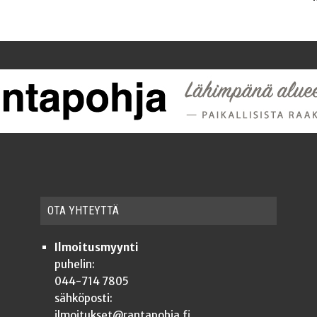
OTA YHTEYT­TÄ
Ilmoitusmyynti
puhelin:
044-714 7805
sähköposti:
ilmoitukset@rantapohja.fi