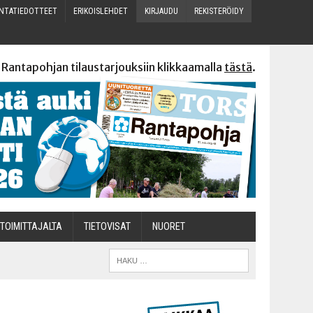
N­TA­TIE­DOT­TEET
ERI­KOIS­LEH­DET
KIR­JAU­DU
REKIS­TE­RÖI­DY
 Rantapohjan tilaustarjouksiin klikkaamalla
tästä
.
TOI­MIT­TA­JAL­TA
TIETOVISAT
NUO­RET