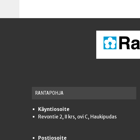
RAN­TA­POH­JA
Käyntiosoite
Revontie 2, II krs, ovi C, Haukipudas
Postiosoite