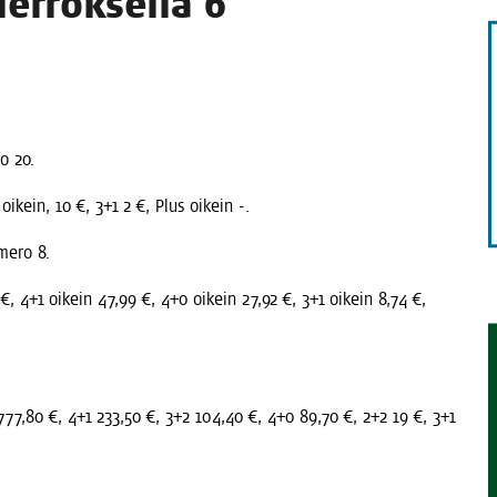
er­rok­sel­la 6
TAEN
ro 20.
oikein, 10 €, 3+1 2 €, Plus oikein -.
me­ro 8.
€, 4+1 oikein 47,99 €, 4+0 oikein 27,92 €, 3+1 oikein 8,74 €,
777,80 €, 4+1 233,50 €, 3+2 104,40 €, 4+0 89,70 €, 2+2 19 €, 3+1