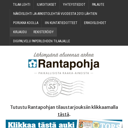
TILAA LEH­TI
ILMOI­TUK­SET
YHTEYS­TIE­DOT
PALAU­TE
NÄKÖIS­LEH­TI JA ARKIS­TO­LEH­TIÄ VUO­DES­TA 2013 LÄHTIEN
PORUK­KA KOOLLA
IIN KUN­TA­TIE­DOT­TEET
ERI­KOIS­LEH­DET
KIR­JAU­DU
REKIS­TE­RÖI­DY
DIGI­PAL­VE­LU PAPE­RI­LEH­DEN TILAAJALLE
Tutustu Rantapohjan tilaustarjouksiin klikkaamalla
tästä
.