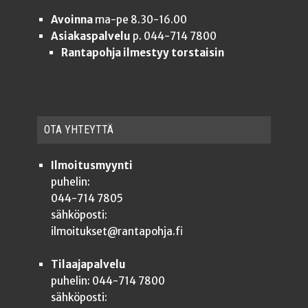
Avoinna
ma-pe 8.30-16.00
Asiakaspalvelu
p. 044-714 7800
Rantapohja ilmestyy torstaisin
OTA YHTEYT­TÄ
Ilmoitusmyynti
puhelin:
044-714 7805
sähköposti:
ilmoitukset@rantapohja.fi
Tilaajapalvelu
puhelin: 044-714 7800
sähköposti: