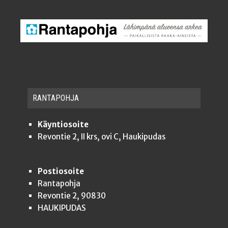
RAN­TA­POH­JA
Käyntiosoite
Revontie 2, II krs, ovi C, Haukipudas
Postiosoite
Rantapohja
Revontie 2, 90830
HAUKIPUDAS