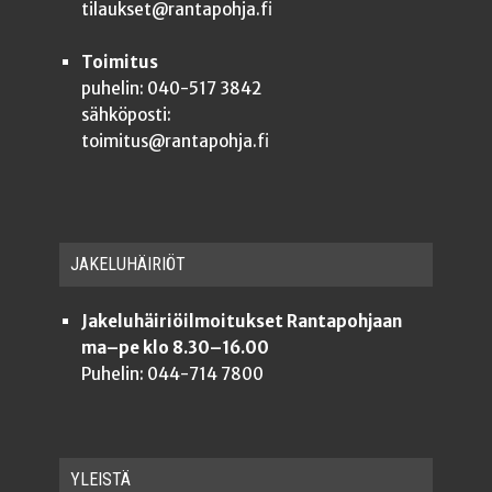
tilaukset@rantapohja.fi
Toimitus
puhelin: 040-517 3842
sähköposti:
toimitus@rantapohja.fi
JAKE­LU­HÄI­RIÖT
Jakeluhäiriöilmoitukset Rantapohjaan
ma–pe klo 8.30–16.00
Puhelin: 044-714 7800
YLEISTÄ