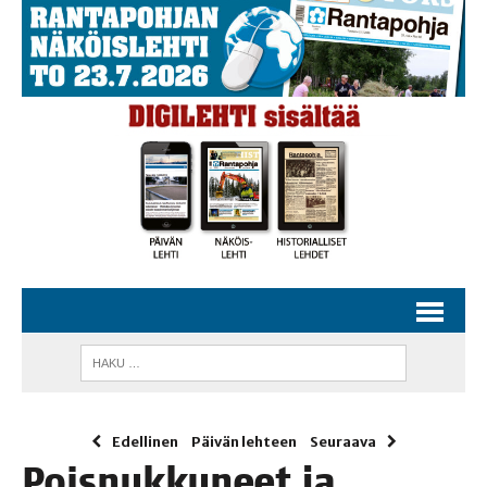
Edellinen
Päivän lehteen
Seuraava
Pois­nuk­ku­neet ja