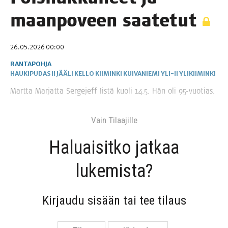
maan­po­veen saatetut
26.05.2026 00:00
RANTAPOHJA
HAUKIPUDAS
II
JÄÄLI
KELLO
KIIMINKI
KUIVANIEMI
YLI-II
YLIKIIMINKI
Mart­ta Mar­jat­ta Ser­ge­jeff Iis­tä kuo­li 14.5. Hän oli 95-vuotias.
Vain Tilaa­jil­le
Haluai­sit­ko jat­kaa
lukemista?
Kir­jau­du sisään tai tee tilaus