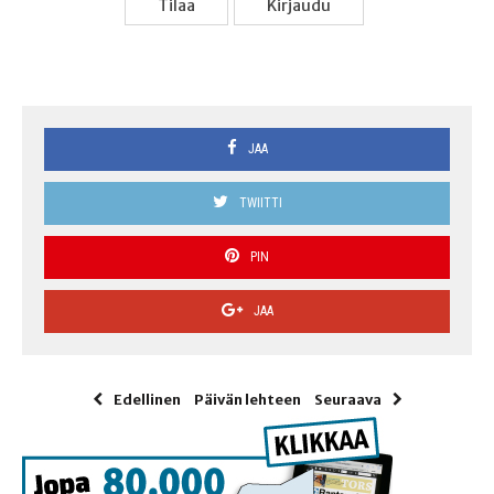
Tilaa
Kir­jau­du
JAA
TWIITTI
PIN
JAA
Edellinen
Päivän lehteen
Seuraava