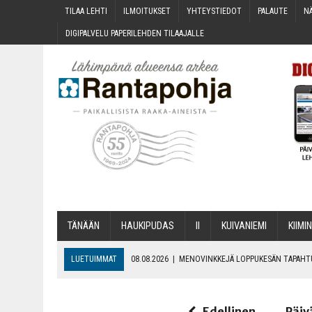
TILAA LEH­TI
ILMOI­TUK­SET
YHTEYS­TIE­DOT
PALAU­TE
NÄ
DIGI­PAL­VE­LU PAPE­RI­LEH­DEN TILAAJALLE
TÄNÄÄN
HAU­KI­PU­DAS
II
KUI­VA­NIE­MI
KII­MIN
LUETUIMMAT
08.08.2026
|
MENO­VINK­KE­JÄ LOP­PU­KE­SÄN TAPAH
06.08.2026
|
KII­MIN­KI­PÄI­VÄT JÄR­JES­TE­TÄÄN PERIN­TEI­TÄ KUNNIOIT
06.08.2026
|
ONKS KAU­NOO NÄKYNY?
Edellinen
Päiv