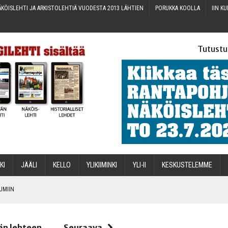
KÖIS­LEH­TI JA ARKIS­TO­LEH­TIÄ VUO­DES­TA 2013 LÄHTIEN
PORUK­KA KOOLLA
IIN KU
Tutustu
­KI
JÄÄ­LI
KEL­LO
YLI­KII­MIN­KI
YLI-II
KES­KUS­TE­LEM­ME
TUMIIN
TAEN
än lehteen
Seuraava