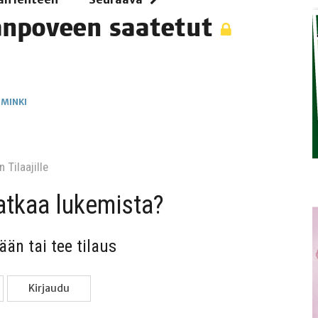
an­po­veen saatetut
IMINKI
 Tilaa­jil­le
jat­kaa lukemista?
sään tai tee tilaus
Kir­jau­du