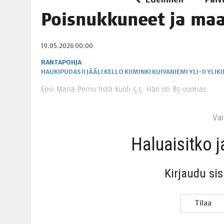
06.08.2026
|
MAKA­RO­NI­LAA­TI­KOL­LA ARKEEN
Pois­nuk­ku­neet ja ma
09.08.2026
|
RAN­TA­POH­JAN TIE­TO­VI­SA 9.8.2026
19.05.2026 00:00
RANTAPOHJA
HAUKIPUDAS
II
JÄÄLI
KELLO
KIIMINKI
KUIVANIEMI
YLI-II
YLIKI
Eevi Maria Per­nu Iis­tä kuo­li 5.5. Hän oli 85-vuotias.
Vain
Haluai­sit­ko 
Kir­jau­du si
Tilaa