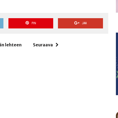
PIN
JAA
än lehteen
Seuraava