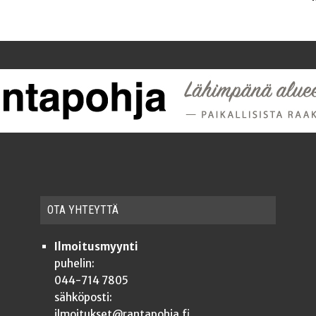
OTA YHTEYT­TÄ
Ilmoitusmyynti
puhelin:
044-714 7805
sähköposti:
ilmoitukset@rantapohja.fi