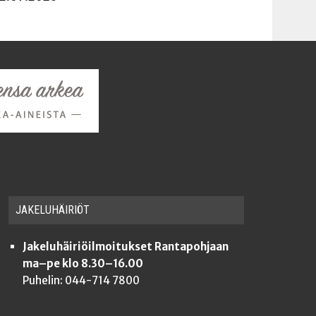
JAKE­LU­HÄI­RIÖT
Jakeluhäiriöilmoitukset Rantapohjaan
ma–pe klo 8.30–16.00
Puhelin: 044-714 7800