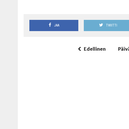
JAA
TWIITTI
Edellinen
Päiv