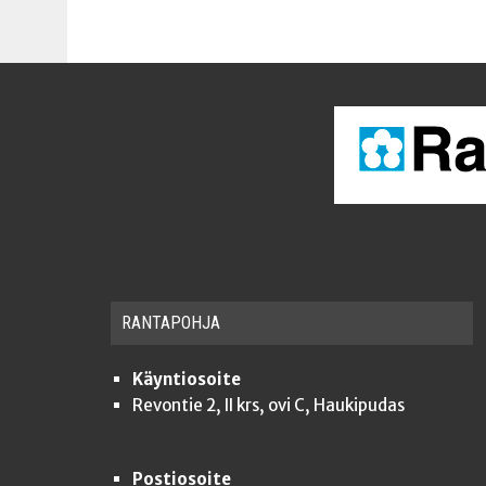
RAN­TA­POH­JA
Käyntiosoite
Revontie 2, II krs, ovi C, Haukipudas
Postiosoite