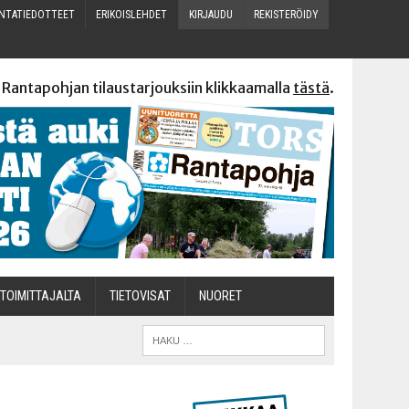
N­TA­TIE­DOT­TEET
ERI­KOIS­LEH­DET
KIR­JAU­DU
REKIS­TE­RÖI­DY
 Rantapohjan tilaustarjouksiin klikkaamalla
tästä
.
TOI­MIT­TA­JAL­TA
TIETOVISAT
NUO­RET