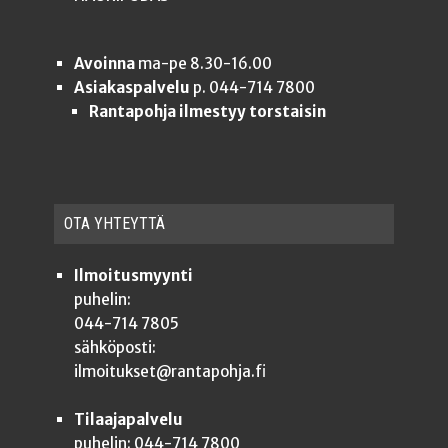
Avoinna
ma-pe 8.30-16.00
Asiakaspalvelu
p. 044-714 7800
Rantapohja ilmestyy torstaisin
OTA YHTEYT­TÄ
Ilmoitusmyynti
puhelin:
044-714 7805
sähköposti:
ilmoitukset@rantapohja.fi
Tilaajapalvelu
puhelin: 044-714 7800