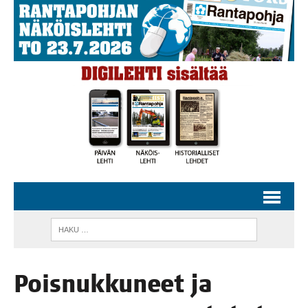
Pois­nuk­ku­neet ja