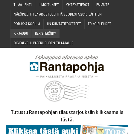
TILAA LEH­TI
ILMOI­TUK­SET
YHTEYS­TIE­DOT
PALAU­TE
NÄKÖIS­LEH­TI JA ARKIS­TO­LEH­TIÄ VUO­DES­TA 2013 LÄHTIEN
PORUK­KA KOOLLA
IIN KUN­TA­TIE­DOT­TEET
ERI­KOIS­LEH­DET
KIR­JAU­DU
REKIS­TE­RÖI­DY
DIGI­PAL­VE­LU PAPE­RI­LEH­DEN TILAAJALLE
Tutustu Rantapohjan tilaustarjouksiin klikkaamalla
tästä
.