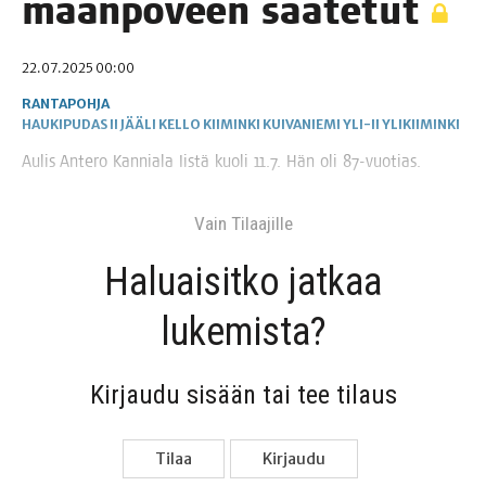
maan­po­veen saatetut
22.07.2025 00:00
RANTAPOHJA
HAUKIPUDAS
II
JÄÄLI
KELLO
KIIMINKI
KUIVANIEMI
YLI-II
YLIKIIMINKI
Aulis Ante­ro Kan­nia­la Iis­tä kuo­li 11.7. Hän oli 87-vuotias.
Vain Tilaa­jil­le
Haluai­sit­ko jat­kaa
lukemista?
Kir­jau­du sisään tai tee tilaus
Tilaa
Kir­jau­du