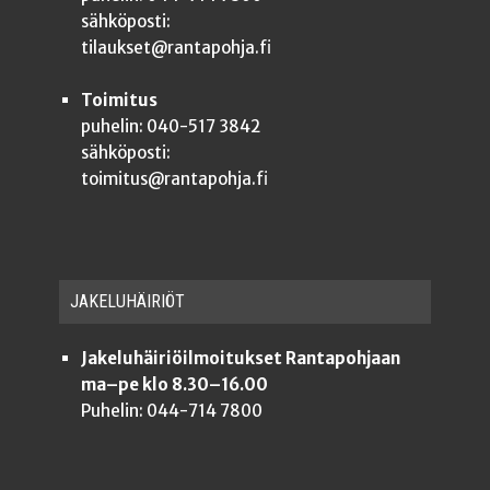
sähköposti:
tilaukset@rantapohja.fi
Toimitus
puhelin: 040-517 3842
sähköposti:
toimitus@rantapohja.fi
JAKE­LU­HÄI­RIÖT
Jakeluhäiriöilmoitukset Rantapohjaan
ma–pe klo 8.30–16.00
Puhelin: 044-714 7800