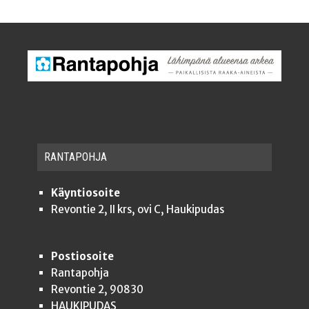
RAN­TA­POH­JA
Käyntiosoite
Revontie 2, II krs, ovi C, Haukipudas
Postiosoite
Rantapohja
Revontie 2, 90830
HAUKIPUDAS