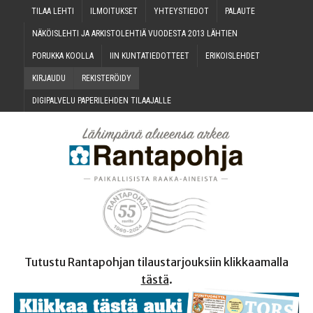
TILAA LEH­TI
ILMOI­TUK­SET
YHTEYS­TIE­DOT
PALAU­TE
NÄKÖIS­LEH­TI JA ARKIS­TO­LEH­TIÄ VUO­DES­TA 2013 LÄHTIEN
PORUK­KA KOOLLA
IIN KUN­TA­TIE­DOT­TEET
ERI­KOIS­LEH­DET
KIR­JAU­DU
REKIS­TE­RÖI­DY
DIGI­PAL­VE­LU PAPE­RI­LEH­DEN TILAAJALLE
Tutustu Rantapohjan tilaustarjouksiin klikkaamalla
tästä
.