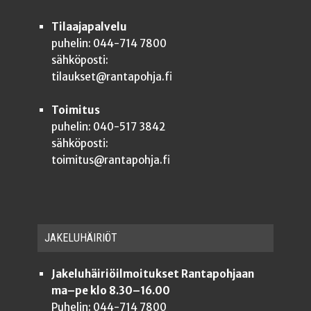
Tilaajapalvelu
puhelin: 044-714 7800
sähköposti:
tilaukset@rantapohja.fi
Toimitus
puhelin: 040-517 3842
sähköposti:
toimitus@rantapohja.fi
JAKE­LU­HÄI­RIÖT
Jakeluhäiriöilmoitukset Rantapohjaan
ma–pe klo 8.30–16.00
Puhelin: 044-714 7800