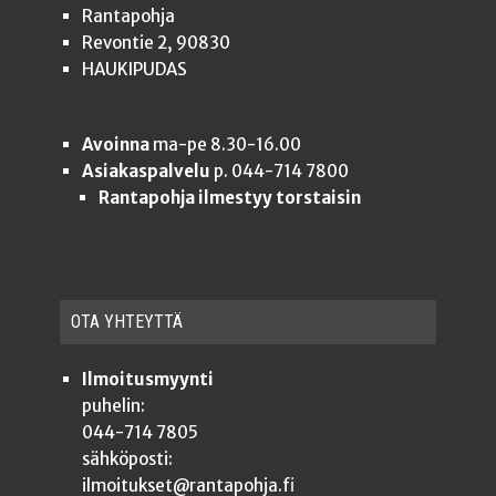
Rantapohja
Revontie 2, 90830
HAUKIPUDAS
Avoinna
ma-pe 8.30-16.00
Asiakaspalvelu
p. 044-714 7800
Rantapohja ilmestyy torstaisin
OTA YHTEYT­TÄ
Ilmoitusmyynti
puhelin:
044-714 7805
sähköposti:
ilmoitukset@rantapohja.fi