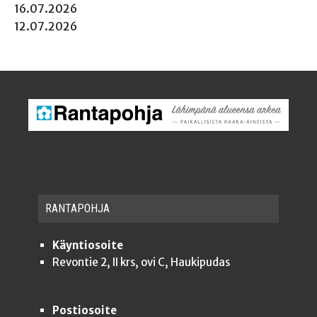
16.07.2026
12.07.2026
RAN­TA­POH­JA
Käyntiosoite
Revontie 2, II krs, ovi C, Haukipudas
Postiosoite