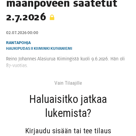
maan­po­veen saa­te­tut
2.7.2026
02.07.2026 00:00
RANTAPOHJA
HAUKIPUDAS
II
KIIMINKI
KUIVANIEMI
Rei­no Johan­nes Ala­siu­rua Kii­min­gis­tä kuo­li 9.6.2026. Hän oli
87-vuotias.
Vain Tilaa­jil­le
Haluai­sit­ko jat­kaa
lukemista?
Kir­jau­du sisään tai tee tilaus