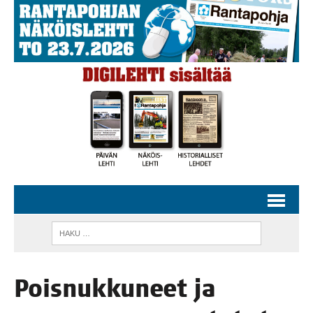
Pois­nuk­ku­neet ja