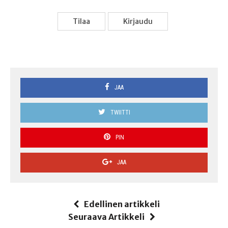
Tilaa
Kir­jau­du
JAA
TWIITTI
PIN
JAA
Edellinen artikkeli
Seuraava Artikkeli