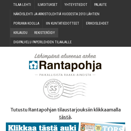
TILAA LEH­TI
ILMOI­TUK­SET
YHTEYS­TIE­DOT
PALAU­TE
NÄKÖIS­LEH­TI JA ARKIS­TO­LEH­TIÄ VUO­DES­TA 2013 LÄHTIEN
PORUK­KA KOOLLA
IIN KUN­TA­TIE­DOT­TEET
ERI­KOIS­LEH­DET
KIR­JAU­DU
REKIS­TE­RÖI­DY
DIGI­PAL­VE­LU PAPE­RI­LEH­DEN TILAAJALLE
Tutustu Rantapohjan tilaustarjouksiin klikkaamalla
tästä
.