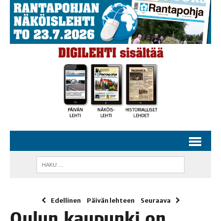
Edellinen
Päivän lehteen
Seuraava
Oulun kau­pun­ki on