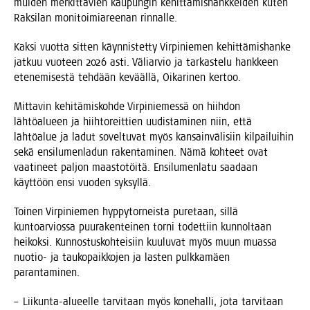
mui­den mer­kit­tä­vien kau­pun­gin kehit­tä­mis­hank­kei­den kuten
Rak­si­lan moni­toi­mia­ree­nan rinnalle.
Kak­si vuot­ta sit­ten käyn­nis­tet­ty Vir­pi­nie­men kehit­tä­mis­han­ke
jat­kuu vuo­teen 2026 asti. Väliar­vio ja tar­kas­te­lu hank­keen
ete­ne­mi­ses­tä teh­dään kevääl­lä, Oika­ri­nen kertoo.
Mit­ta­vin kehi­tä­mis­koh­de Vir­pi­nie­mes­sä on hiih­don
läh­tö­alu­een ja hiih­to­reit­tien uudis­ta­mi­nen niin, että
läh­tö­alue ja ladut sovel­tu­vat myös kan­sain­vä­li­siin kil­pai­lui­hin
sekä ensi­lu­men­la­dun raken­ta­mi­nen. Nämä koh­teet ovat
vaa­ti­neet pal­jon maas­to­töi­tä. Ensi­lu­men­la­tu saa­daan
käyt­töön ensi vuo­den syksyllä.
Toi­nen Vir­pi­nie­men hyp­py­tor­neis­ta pure­taan, sil­lä
kun­toar­vios­sa puu­ra­ken­tei­nen tor­ni todet­tiin kun­nol­taan
hei­kok­si. Kun­nos­tus­koh­tei­siin kuu­lu­vat myös muun muas­sa
nuo­tio- ja tau­ko­paik­ko­jen ja las­ten pulk­ka­mäen
parantaminen.
– Lii­kun­ta-alu­eel­le tar­vi­taan myös kone­hal­li, jota tar­vi­taan