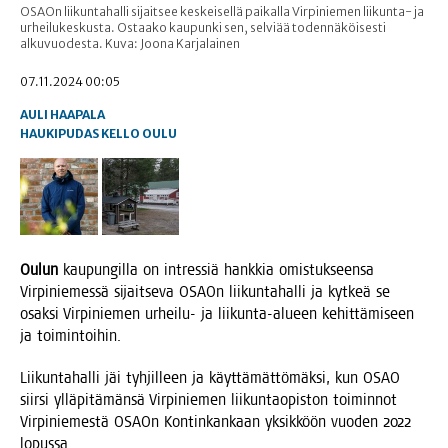
OSAOn liikuntahalli sijaitsee keskeisellä paikalla Virpiniemen liikunta- ja
urheilukeskusta. Ostaako kaupunki sen, selviää todennäköisesti
alkuvuodesta. Kuva: Joona Karjalainen
07.11.2024 00:05
AULI HAAPALA
HAUKIPUDAS
KELLO
OULU
Oulun
kau­pun­gil­la on int­res­siä hank­kia omis­tuk­seen­sa
Vir­pi­nie­mes­sä sijait­se­va OSAOn lii­kun­ta­hal­li ja kyt­keä se
osak­si Vir­pi­nie­men urhei­lu- ja lii­kun­ta-alu­een kehit­tä­mi­seen
ja toimintoihin.
Lii­kun­ta­hal­li jäi tyh­jil­leen ja käyt­tä­mät­tö­mäk­si, kun OSAO
siir­si yllä­pi­tä­män­sä Vir­pi­nie­men lii­kun­tao­pis­ton toi­min­not
Vir­pi­nie­mes­tä OSAOn Kon­tin­kan­kaan yksik­köön vuo­den 2022
lopussa.