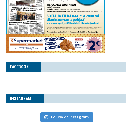
FACE­BOOK
INS­TA­GRAM
Follow on Instagram