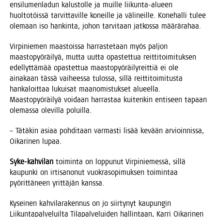
ensi­lu­men­la­dun kalus­tol­le ja muil­le lii­kun­ta-alu­een
huol­to­töis­sä tar­vit­ta­vil­le koneil­le ja väli­neil­le. Kone­hal­li tulee
ole­maan iso han­kin­ta, johon tar­vi­taan jat­kos­sa määrärahaa.
Vir­pi­nie­men maas­tois­sa har­ras­te­taan myös pal­jon
maas­to­pyö­räi­lyä, mut­ta uut­ta opas­tet­tua reit­ti­toi­mi­tuk­sen
edel­lyt­tä­mää opas­tet­tua maas­to­pyö­räi­ly­reit­tiä ei ole
aina­kaan täs­sä vai­hees­sa tulos­sa, sil­lä reit­ti­toi­mi­tus­ta
han­ka­loit­taa lukui­sat maa­no­mis­tuk­set alu­eel­la.
Maas­to­pyö­räi­lyä voi­daan har­ras­taa kui­ten­kin enti­seen tapaan
ole­mas­sa ole­vil­la poluilla.
– Tätä­kin asi­aa poh­di­taan var­mas­ti lisää kevään arvioin­nis­sa,
Oika­ri­nen lupaa.
Syke-kah­vi­lan
toi­min­ta on lop­pu­nut Vir­pi­nie­mes­sä, sil­lä
kau­pun­ki on irti­sa­no­nut vuo­kra­so­pi­muk­sen toi­min­taa
pyö­rit­tä­neen yrit­tä­jän kanssa.
Kysei­nen kah­vi­la­ra­ken­nus on jo siir­ty­nyt kau­pun­gin
Lii­kun­ta­pal­ve­luil­ta Tila­pal­ve­lui­den hal­lin­taan, Kar­ri Oika­ri­nen