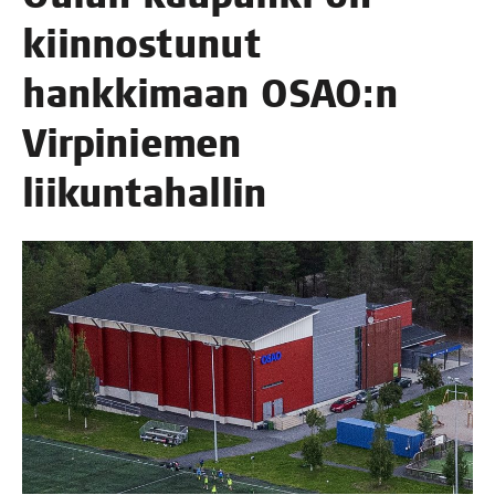
kiin­nos­tu­nut
hank­ki­maan OSAO:n
Vir­pi­nie­men
liikuntahallin