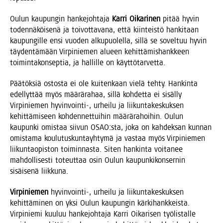
Oulun kau­pun­gin han­ke­joh­ta­ja
Kar­ri Oika­ri­nen
pitää hyvin
toden­nä­köi­se­nä ja toi­vot­ta­va­na, että kiin­teis­tö han­ki­taan
kau­pun­gil­le ensi vuo­den alku­puo­lel­la, sil­lä se sovel­tuu hyvin
täy­den­tä­mään Vir­pi­nie­men alu­een kehit­tä­mis­hank­keen
toi­min­ta­kon­sep­tia, ja hal­lil­le on käyttötarvetta.
Pää­tök­siä ostos­ta ei ole kui­ten­kaan vie­lä teh­ty. Han­kin­ta
edel­lyt­tää myös mää­rä­ra­haa, sil­lä koh­det­ta ei sisäl­ly
Vir­pi­nie­men hyvinvointi‑, urhei­lu ja lii­kun­ta­kes­kuk­sen
kehit­tä­mi­seen koh­den­net­tui­hin mää­rä­ra­hoi­hin. Oulun
kau­pun­ki omis­taa sii­vun OSAO:sta, joka on kah­dek­san kun­nan
omis­ta­ma kou­lu­tus­kun­tayh­ty­mä ja vas­taa myös Vir­pi­nie­men
lii­kun­tao­pis­ton toi­min­nas­ta. Siten han­kin­ta voi­ta­nee
mah­dol­li­ses­ti toteut­taa osin Oulun kau­pun­ki­kon­ser­nin
sisäi­se­nä liikkuna.
Vir­pi­nie­men
hyvinvointi‑, urhei­lu ja lii­kun­ta­kes­kuk­sen
kehit­tä­mi­nen on yksi Oulun kau­pun­gin kär­ki­hank­keis­ta.
Vir­pi­nie­mi kuu­luu han­ke­joh­ta­ja Kar­ri Oika­ri­sen työ­lis­tal­le