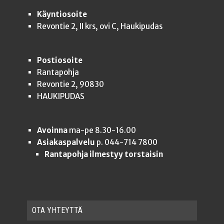
Käyntiosoite
Revontie 2, II krs, ovi C, Haukipudas
Postiosoite
Rantapohja
Revontie 2, 90830
HAUKIPUDAS
Avoinna
ma-pe 8.30-16.00
Asiakaspalvelu
p. 044-714 7800
Rantapohja ilmestyy torstaisin
OTA YHTEYT­TÄ