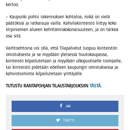
kertoo.
– Kau­pun­ki poh­tii raken­nuk­sen koh­ta­loa, mikä on vie­lä
pää­tök­siä ja rat­kai­su­ja vail­la. Kah­vi­la­kiin­teis­tö liit­tyy koko
Vir­pi­nie­men alu­een kehit­tä­mis­ko­ko­nai­suu­teen, ja on tär­keä
osa sitä.
Vaih­toeh­toi­na voi olla, että Tila­pal­ve­lut luo­puu kiin­teis­tön
omis­tuk­ses­ta ja se myy­dään ylei­ses­sä huu­to­kau­pas­sa,
kiin­teis­tö kil­pai­lu­te­taan ja myy­dään ulko­puo­li­sel­le toi­mi­jal­le,
tai kiin­teis­tö pide­tään edel­leen kau­pun­gin omis­tuk­ses­sa ja
kah­vio­toi­min­ta kil­pai­lu­te­taan yrittäjälle.
TUTUSTU RANTAPOHJAN TILAUSTARJOUKSIIN
TÄSTÄ.
JAA
TWIITTI