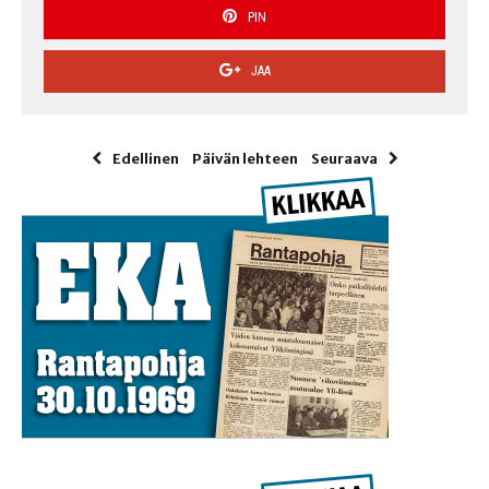
PIN
JAA
Edellinen
Päivän lehteen
Seuraava