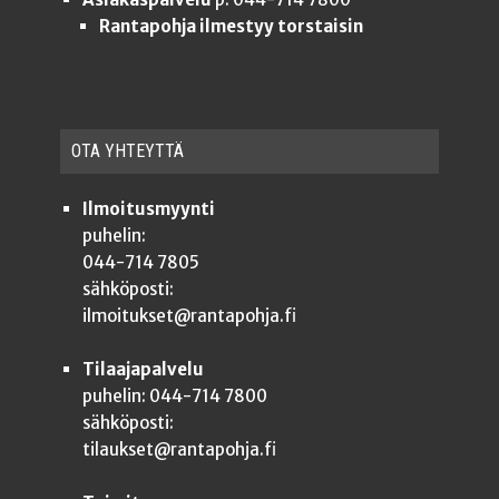
Rantapohja ilmestyy torstaisin
OTA YHTEYT­TÄ
Ilmoitusmyynti
puhelin:
044-714 7805
sähköposti:
ilmoitukset@rantapohja.fi
Tilaajapalvelu
puhelin: 044-714 7800
sähköposti:
tilaukset@rantapohja.fi