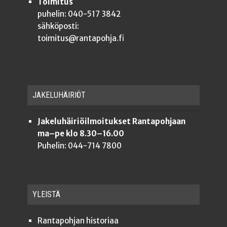
Toimitus
puhelin: 040-517 3842
sähköposti:
toimitus@rantapohja.fi
JAKE­LU­HÄI­RIÖT
Jakeluhäiriöilmoitukset Rantapohjaan
ma–pe klo 8.30–16.00
Puhelin: 044-714 7800
YLEISTÄ
Ran­ta­poh­jan historiaa