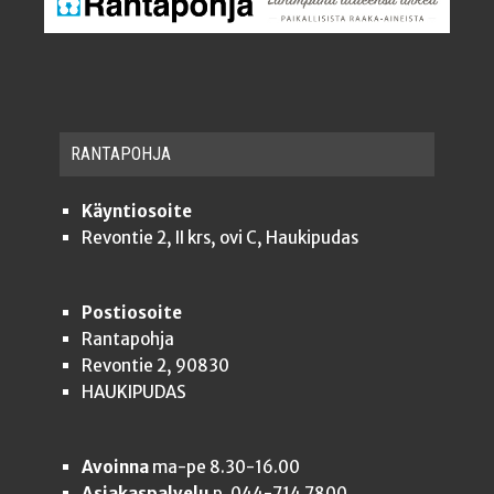
RAN­TA­POH­JA
Käyntiosoite
Revontie 2, II krs, ovi C, Haukipudas
Postiosoite
Rantapohja
Revontie 2, 90830
HAUKIPUDAS
Avoinna
ma-pe 8.30-16.00
Asiakaspalvelu
p. 044-714 7800