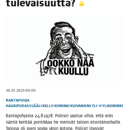
tulevaisuutta?
30.01.2025 00:00
RANTAPOHJA
HAUKIPUDAS
II
JÄÄLI
KELLO
KIIMINKI
KUIVANIEMI
YLI-II
YLIKIIMINKI
Ran­ta­poh­jas­ta 24.8.1978: Polii­sin saa­tua vihiä, että eräs
isän­tä keit­tää pon­tik­kaa he meni­vät taloon etsin­tä­mat­kal­le.
Talos­sa oli pie­ni poi­ka yksin koto­na. Polii­sit löy­si­vät