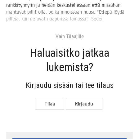
rank­ki­tyn­ny­rin ja hei­dän kes­kus­tel­les­saan että mis­sä­hän
mah­ta­vat pil­lit olla, poi­ka innois­saan huusi: “Ette­pä löy­dä
pil­le­jä, kun ne ovat naa­pu­ris­sa lai­nas­sa!” Sedeil
Vain Tilaa­jil­le
Haluai­sit­ko jat­kaa
lukemista?
Kir­jau­du sisään tai tee tilaus
Tilaa
Kir­jau­du