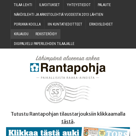
TILAA LEH­TI
ILMOI­TUK­SET
YHTEYS­TIE­DOT
PALAU­TE
NÄKÖIS­LEH­TI JA ARKIS­TO­LEH­TIÄ VUO­DES­TA 2013 LÄHTIEN
PORUK­KA KOOLLA
IIN KUN­TA­TIE­DOT­TEET
ERI­KOIS­LEH­DET
KIR­JAU­DU
REKIS­TE­RÖI­DY
DIGI­PAL­VE­LU PAPE­RI­LEH­DEN TILAAJALLE
Tutustu Rantapohjan tilaustarjouksiin klikkaamalla
tästä
.