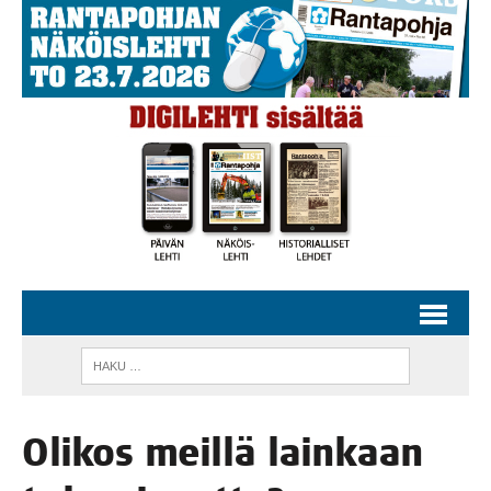
Oli­kos meil­lä lain­kaan