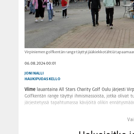
Virpiniemen golfkentän range täyttyi jääkiekkotähtiä tapaamaan tu
06.08.2024 00:01
JONI NALLI
HAUKIPUDAS
KELLO
Vii­me
lau­an­tai­na All Stars Cha­ri­ty Golf Oulu jär­jes­ti Vir­p
Golf­ken­tän ran­ge täyt­tyi ihmis­mas­sois­ta, jot­ka oli­vat t
jär­jes­te­tys­sä tapah­tu­mas­sa kävi­jöi­tä oli­kin ennätysmä
Vain