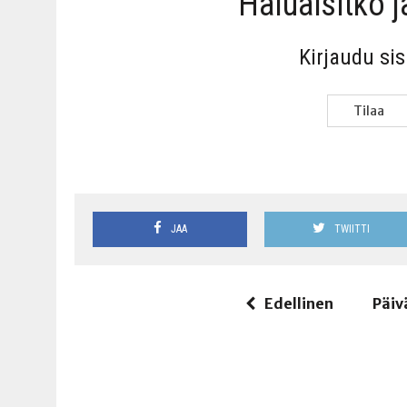
Haluai­sit­ko 
Kir­jau­du si
Tilaa
JAA
TWIITTI
Edellinen
Päiv