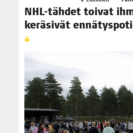
06.08.2026
|
OPIN­TOI­HIN KAN­SA­LAIS­OPIS­TOS­SA VOI SAA­DA AVUSTU
NHL-täh­det toi­vat ihmi
08.08.2026
|
MENO­VINK­KE­JÄ LOP­PU­KE­SÄN TAPAHTUMIIN
kerä­si­vät ennä­tys­p