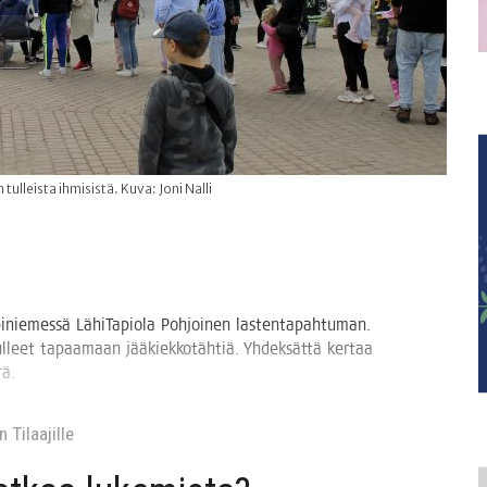
lleista ihmisistä. Kuva: Joni Nalli
i­nie­mes­sä Lähi­Ta­pio­la Poh­joi­nen las­ten­ta­pah­tu­man.
ul­leet tapaa­maan jää­kiek­ko­täh­tiä. Yhdek­sät­tä ker­taa
ärä.
 Tilaa­jil­le