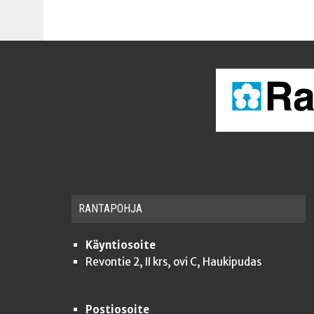
RAN­TA­POH­JA
Käyntiosoite
Revontie 2, II krs, ovi C, Haukipudas
Postiosoite