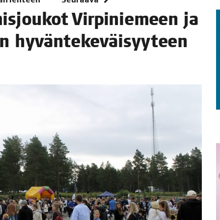
STA
s­jou­kot Vir­pi­nie­meen ja
o­tin hyväntekeväisyyteen