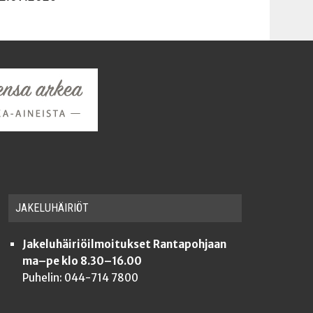
JAKE­LU­HÄI­RIÖT
Jakeluhäiriöilmoitukset Rantapohjaan
ma–pe klo 8.30–16.00
Puhelin: 044-714 7800