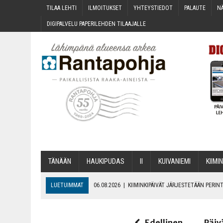
TILAA LEH­TI
ILMOI­TUK­SET
YHTEYS­TIE­DOT
PALAU­TE
NÄ
DIGI­PAL­VE­LU PAPE­RI­LEH­DEN TILAAJALLE
TÄNÄÄN
HAU­KI­PU­DAS
II
KUI­VA­NIE­MI
KII­MIN
LUETUIMMAT
06.08.2026
|
KII­MIN­KI­PÄI­VÄT JÄR­JES­TE­TÄÄN PER
06.08.2026
|
ONKS KAU­NOO NÄKYNY?
06.08.2026
|
MAKA­RO­NI­LAA­TI­KOL­LA ARKEEN
Edellinen
Päiv