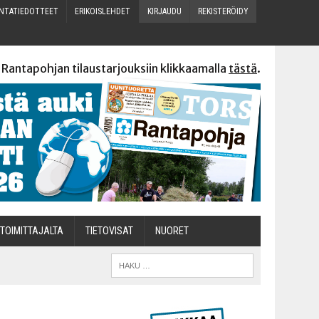
N­TA­TIE­DOT­TEET
ERI­KOIS­LEH­DET
KIR­JAU­DU
REKIS­TE­RÖI­DY
 Rantapohjan tilaustarjouksiin klikkaamalla
tästä
.
TOI­MIT­TA­JAL­TA
TIETOVISAT
NUO­RET