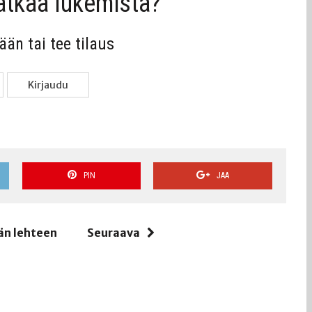
jat­kaa lukemista?
sään tai tee tilaus
Kir­jau­du
PIN
JAA
än lehteen
Seuraava