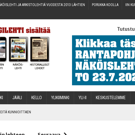
KÖIS­LEH­TI JA ARKIS­TO­LEH­TIÄ VUO­DES­TA 2013 LÄHTIEN
PORUK­KA KOOLLA
IIN KU
Tutustu
­KI
JÄÄ­LI
KEL­LO
YLI­KII­MIN­KI
YLI-II
KES­KUS­TE­LEM­ME
IN­TEI­TÄ KUNNIOITTAEN
än lehteen
Seuraava