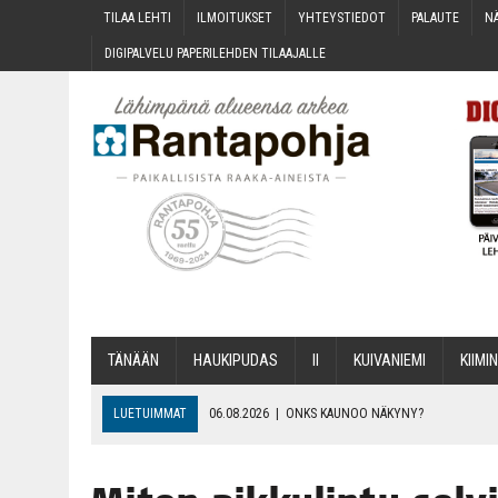
TILAA LEH­TI
ILMOI­TUK­SET
YHTEYS­TIE­DOT
PALAU­TE
NÄ
DIGI­PAL­VE­LU PAPE­RI­LEH­DEN TILAAJALLE
TÄNÄÄN
HAU­KI­PU­DAS
II
KUI­VA­NIE­MI
KII­MIN
LUETUIMMAT
06.08.2026
|
ONKS KAU­NOO NÄKYNY?
06.08.2026
|
MAKA­RO­NI­LAA­TI­KOL­LA ARKEEN
06.08.2026
|
OPIN­TOI­HIN KAN­SA­LAIS­OPIS­TOS­SA VOI SAA­DA AVUSTU