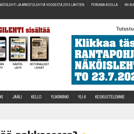
KÖIS­LEH­TI JA ARKIS­TO­LEH­TIÄ VUO­DES­TA 2013 LÄHTIEN
PORUK­KA KOOLLA
IIN KU
Tutustu
­KI
JÄÄ­LI
KEL­LO
YLI­KII­MIN­KI
YLI-II
KES­KUS­TE­LEM­ME
STA