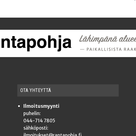
OTA YHTEYT­TÄ
Ilmoitusmyynti
puhelin:
044-714 7805
sähköposti:
ilmoitukset@rantapohja.fi