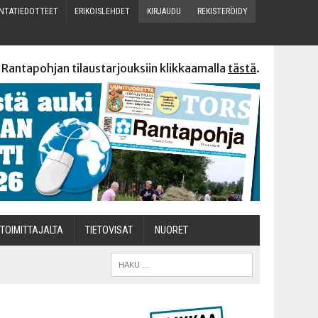
N­TA­TIE­DOT­TEET
ERI­KOIS­LEH­DET
KIR­JAU­DU
REKIS­TE­RÖI­DY
 Rantapohjan tilaustarjouksiin klikkaamalla
tästä
.
TOI­MIT­TA­JAL­TA
TIETOVISAT
NUO­RET