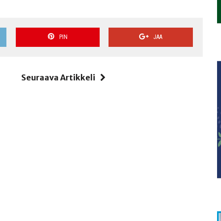
PIN
JAA
i
Seuraava Artikkeli