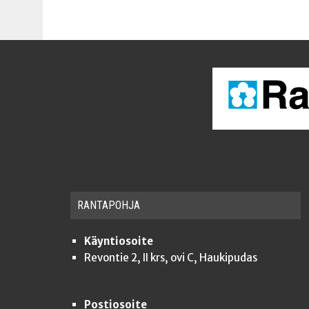
RAN­TA­POH­JA
Käyntiosoite
Revontie 2, II krs, ovi C, Haukipudas
Postiosoite