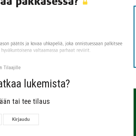
­vi­ää pakkasessa?
TAEN
en tason pää­tös ja kovaa uhka­pe­liä, joka onnis­tues­saan pal­kit­see
lä hyvä­kun­toi­se­na val­taa­mas­sa par­haat reviirit.
 Tilaa­jil­le
jat­kaa lukemista?
sään tai tee tilaus
Kir­jau­du