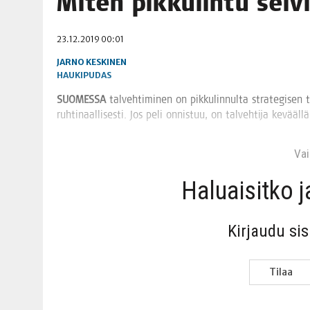
Miten pik­ku­lin­tu sel
06.08.2026
|
TOI­VEI­DEN KOTI IISTÄ!
23.12.2019 00:01
06.08.2026
|
KII­MIN­KI­PÄI­VÄT JÄR­JES­TE­TÄÄN PERIN­TEI­TÄ KUNNIOIT
JARNO KESKINEN
HAUKIPUDAS
SUO­MES­SA
tal­veh­ti­mi­nen on pik­ku­lin­nul­ta stra­te­gi­s
ruh­ti­naal­li­ses­ti. Jos peli onnis­tuu, on tal­veh­ti­ja kevääl­
Vain
Haluai­sit­ko 
Kir­jau­du si
Tilaa