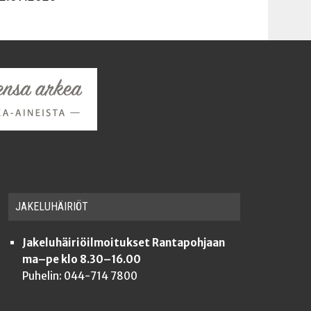
JAKE­LU­HÄI­RIÖT
Jakeluhäiriöilmoitukset Rantapohjaan
ma–pe klo 8.30–16.00
Puhelin: 044-714 7800