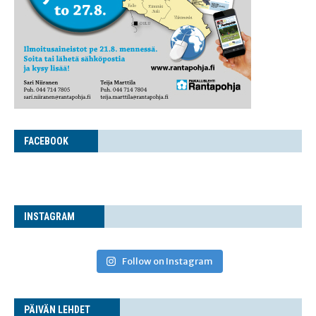
FACE­BOOK
INS­TA­GRAM
Follow on Instagram
PÄI­VÄN LEHDET