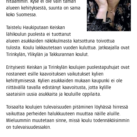
hitaam­min. Kyse ei ole vain tämän
alu­een kehi­tyk­ses­tä, suun­ta on sama
koko Suomessa.
Tais­te­lu Hau­ki­pu­taan Keis­kan
lähi­kou­lun puo­les­ta ei tuot­ta­nut
alu­een asuk­kai­den näkö­kul­mas­ta kat­sot­tu­na toi­vot­tua
tulos­ta. Kou­lu lak­kau­te­taan vuo­den kulut­tua. Jat­koa­jal­la ovat
Tirin­ky­län, Yli­ky­län ja Tak­ku­ran­nan koulut.
Eri­tyi­ses­ti Keis­kan ja Tirin­ky­län kou­lu­jen puo­les­ta­pu­hu­jat ovat
nos­ta­neet esil­le kaa­voi­tuk­sen vai­ku­tuk­set kylien
kehit­ty­mi­ses­sä. Kylien asuk­kai­den mukaan kau­pun­ki ei ole
riit­tä­väl­lä taval­la edis­tä­nyt kaa­voi­tus­ta, jot­ta kylil­le
saa­tai­siin uusia asuk­kai­ta ja kou­luil­le oppilaita.
Toi­saal­ta kou­lu­jen tule­vai­suu­den pitä­mi­nen löy­häs­sä hir­res­sä
vai­kut­taa per­hei­den haluk­kuu­teen muut­taa näil­le aluil­le.
Mie­luum­min muu­te­taan sin­ne, mis­sä kou­lu toden­nä­köi­sim­min
on tulevaisuudessakin.