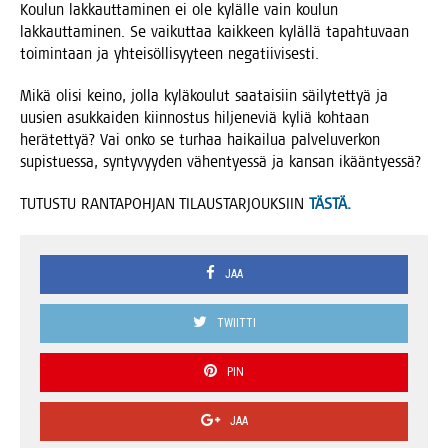
Kou­lun lak­kaut­ta­mi­nen ei ole kyläl­le vain kou­lun
lak­kaut­ta­mi­nen. Se vai­kut­taa kaik­keen kyläl­lä tapah­tu­vaan
toi­min­taan ja yhtei­söl­li­syy­teen negatiivisesti.
Mikä oli­si kei­no, jol­la kylä­kou­lut saa­tai­siin säi­ly­tet­tyä ja
uusien asuk­kai­den kiin­nos­tus hil­je­ne­viä kyliä koh­taan
herä­tet­tyä? Vai onko se tur­haa hai­kai­lua pal­ve­lu­ver­kon
supis­tues­sa, syn­ty­vyy­den vähen­tyes­sä ja kan­san ikääntyessä?
TUTUSTU RANTAPOHJAN TILAUSTARJOUKSIIN
TÄSTÄ.
JAA
TWIITTI
PIN
JAA