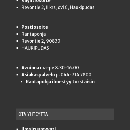
Käyntiosoite
Revontie 2, II krs, ovi C, Haukipudas
Postiosoite
Rantapohja
Revontie 2, 90830
HAUKIPUDAS
Avoinna
ma-pe 8.30-16.00
Asiakaspalvelu
p. 044-714 7800
Rantapohja ilmestyy torstaisin
OTA YHTEYT­TÄ
Ilmoitusmyynti