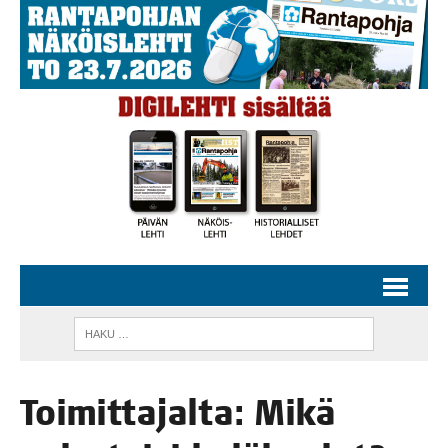
Toi­mit­ta­jal­ta: Mikä