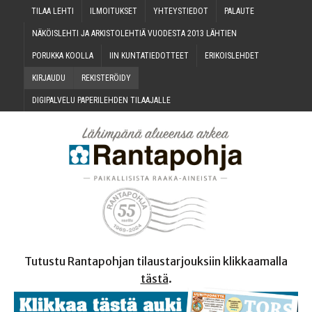
TILAA LEH­TI
ILMOI­TUK­SET
YHTEYS­TIE­DOT
PALAU­TE
NÄKÖIS­LEH­TI JA ARKIS­TO­LEH­TIÄ VUO­DES­TA 2013 LÄHTIEN
PORUK­KA KOOLLA
IIN KUN­TA­TIE­DOT­TEET
ERI­KOIS­LEH­DET
KIR­JAU­DU
REKIS­TE­RÖI­DY
DIGI­PAL­VE­LU PAPE­RI­LEH­DEN TILAAJALLE
Tutustu Rantapohjan tilaustarjouksiin klikkaamalla
tästä
.