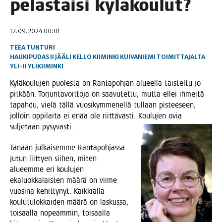
pelas­tai­si kyläkoulut?
12.09.2024 00:01
TEEA TUNTURI
HAUKIPUDAS
II
JÄÄLI
KELLO
KIIMINKI
KUIVANIEMI
TOIMITTAJALTA
YLI-II
YLIKIIMINKI
Kylä­kou­lu­jen puo­les­ta on Ran­ta­poh­jan alu­eel­la tais­tel­tu jo
pit­kään. Tor­jun­ta­voit­to­ja on saa­vu­tet­tu, mut­ta ellei ihmei­tä
tapah­du, vie­lä täl­lä vuo­si­kym­me­nel­lä tul­laan pis­tee­seen,
jol­loin oppi­lai­ta ei enää ole riit­tä­väs­ti. Kou­lu­jen ovia
sul­je­taan pysyvästi.
Tänään jul­kai­sem­me Ran­ta­poh­jas­sa
jutun liit­tyen sii­hen, miten
alu­eem­me eri kou­lu­jen
eka­luok­ka­lais­ten mää­rä on vii­me
vuo­si­na kehit­ty­nyt. Kaik­kial­la
kou­lu­tu­lok­kai­den mää­rä on las­kus­sa,
toi­saal­la nopeam­min, toi­saal­la