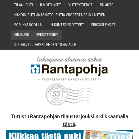
TILAA LEH­TI
ILMOI­TUK­SET
YHTEYS­TIE­DOT
PALAU­TE
NÄKÖIS­LEH­TI JA ARKIS­TO­LEH­TIÄ VUO­DES­TA 2013 LÄHTIEN
PORUK­KA KOOLLA
IIN KUN­TA­TIE­DOT­TEET
ERI­KOIS­LEH­DET
KIR­JAU­DU
REKIS­TE­RÖI­DY
DIGI­PAL­VE­LU PAPE­RI­LEH­DEN TILAAJALLE
Tutustu Rantapohjan tilaustarjouksiin klikkaamalla
tästä
.