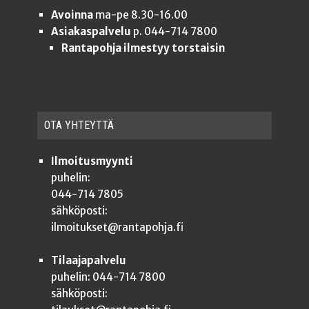
Avoinna
ma-pe 8.30-16.00
Asiakaspalvelu
p. 044-714 7800
Rantapohja ilmestyy torstaisin
OTA YHTEYT­TÄ
Ilmoitusmyynti
puhelin:
044-714 7805
sähköposti:
ilmoitukset@rantapohja.fi
Tilaajapalvelu
puhelin: 044-714 7800
sähköposti: