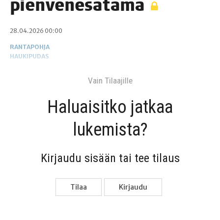
pienvenesatama
28.04.2026 00:00
RANTAPOHJA
HAUKIPUDAS
Vain Tilaa­jil­le
Haluai­sit­ko jat­kaa
lukemista?
Kir­jau­du sisään tai tee tilaus
Tilaa
Kir­jau­du