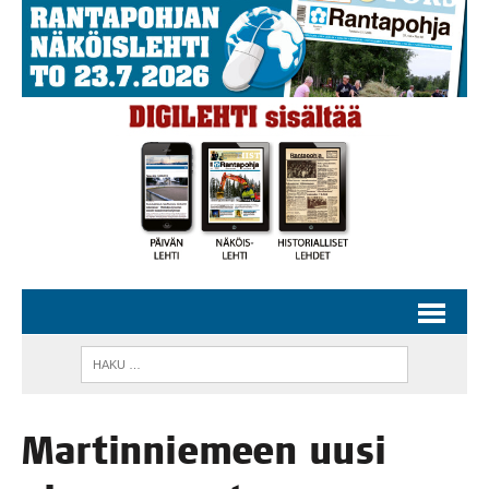
Mar­tin­nie­meen uusi