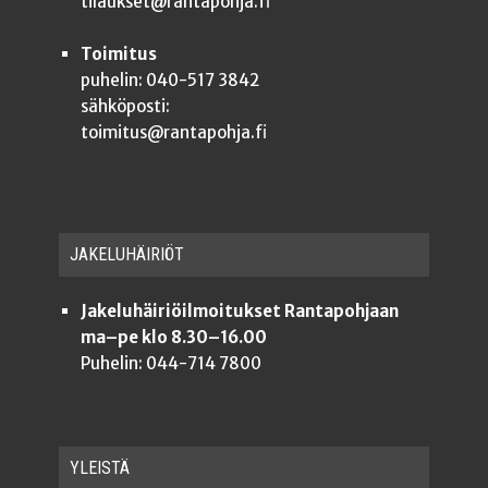
tilaukset@rantapohja.fi
Toimitus
puhelin: 040-517 3842
sähköposti:
toimitus@rantapohja.fi
JAKE­LU­HÄI­RIÖT
Jakeluhäiriöilmoitukset Rantapohjaan
ma–pe klo 8.30–16.00
Puhelin: 044-714 7800
YLEISTÄ