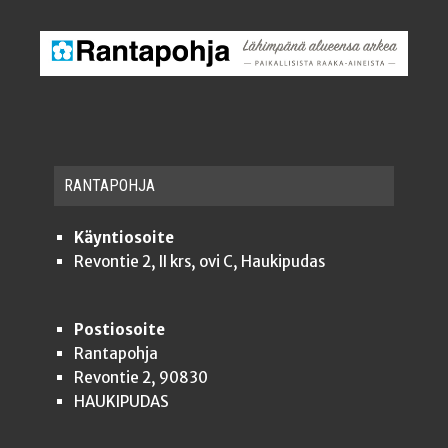
RAN­TA­POH­JA
Käyntiosoite
Revontie 2, II krs, ovi C, Haukipudas
Postiosoite
Rantapohja
Revontie 2, 90830
HAUKIPUDAS