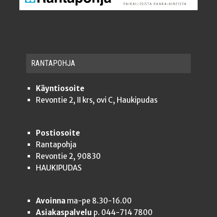
RAN­TA­POH­JA
Käyntiosoite
Revontie 2, II krs, ovi C, Haukipudas
Postiosoite
Rantapohja
Revontie 2, 90830
HAUKIPUDAS
Avoinna
ma-pe 8.30-16.00
Asiakaspalvelu
p. 044-714 7800