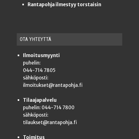
Rantapohja ilmestyy torstaisin
OTA YHTEYT­TÄ
Ilmoitusmyynti
puhelin:
044-714 7805
sähköposti:
ilmoitukset@rantapohja.fi
Tilaajapalvelu
puhelin: 044-714 7800
sähköposti:
tilaukset@rantapohja.fi
Toimitus