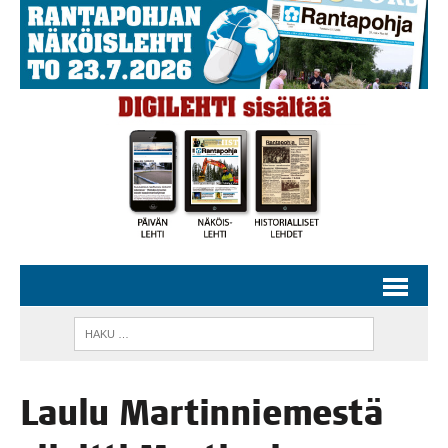
Lau­lu Mar­tin­nie­mes­tä