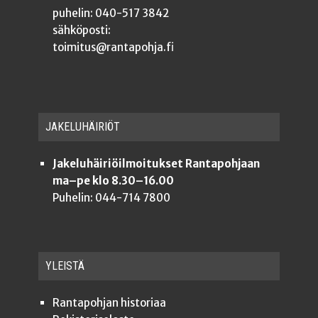
puhelin: 040-517 3842
sähköposti:
toimitus@rantapohja.fi
JAKE­LU­HÄI­RIÖT
Jakeluhäiriöilmoitukset Rantapohjaan
ma–pe klo 8.30–16.00
Puhelin: 044-714 7800
YLEISTÄ
Ran­ta­poh­jan historiaa