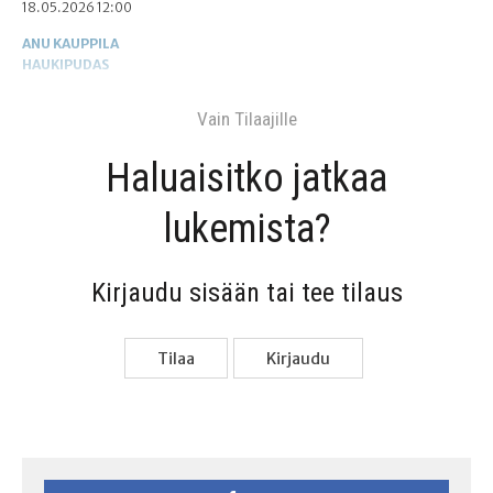
18.05.2026 12:00
ANU KAUPPILA
HAUKIPUDAS
Vain Tilaa­jil­le
Haluai­sit­ko jat­kaa
lukemista?
Kir­jau­du sisään tai tee tilaus
Tilaa
Kir­jau­du