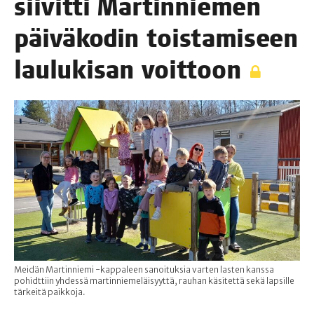
sii­vit­ti Mar­tin­nie­men
päi­vä­ko­din tois­ta­mi­seen
lau­lu­ki­san voittoon
Meidän Martinniemi -kappaleen sanoituksia varten lasten kanssa
pohidttiin yhdessä martinniemeläisyyttä, rauhan käsitettä sekä lapsille
tärkeitä paikkoja.