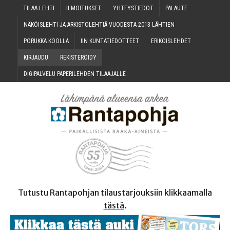
TILAA LEH­TI
ILMOI­TUK­SET
YHTEYS­TIE­DOT
PALAU­TE
NÄKÖIS­LEH­TI JA ARKIS­TO­LEH­TIÄ VUO­DES­TA 2013 LÄHTIEN
PORUK­KA KOOLLA
IIN KUN­TA­TIE­DOT­TEET
ERI­KOIS­LEH­DET
KIR­JAU­DU
REKIS­TE­RÖI­DY
DIGI­PAL­VE­LU PAPE­RI­LEH­DEN TILAAJALLE
Tutustu Rantapohjan tilaustarjouksiin klikkaamalla
tästä
.