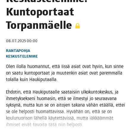
Kun­to­por­taat
Torpanmäelle
08.07.2025 00:00
RANTAPOHJA
KESKUSTELEMME
Olen ilol­la huo­man­nut, että Iis­sä asiat ovat hyvin, kun sin­ne
on saa­tu kun­to­por­taat ja muu­ten­kin asiat ovat parem­mal­la
tolal­la kuin Haukiputaalla.
Ehdo­tin, että Hau­ki­pu­taal­le saa­tai­siin ulko­kun­to­kes­kus, ja
ihme­tyk­sek­se­ni huo­ma­sin, että se ilmes­tyi jo seu­raa­va­na
syk­sy­nä, mut­ta kun se on aito­jen taka­na vähän etääl­lä, ettei
se ole hel­pos­ti huo­mat­ta­vis­sa. Hyvä­hän on, että se on
kou­lu­nuo­ri­son lähel­lä käy­tet­tä­vis­sä, mut­ta iäk­kääm­mät
ihmi­set eivät tavoi­ta tätä niin helposti.