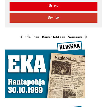
PIN
JAA
Edellinen
Päivän lehteen
Seuraava