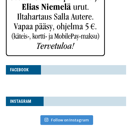
FACE­BOOK
INS­TA­GRAM
Follow on Instagram