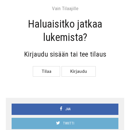
Vain Tilaa­jil­le
Haluai­sit­ko jat­kaa
lukemista?
Kir­jau­du sisään tai tee tilaus
Tilaa
Kir­jau­du
JAA
TWIITTI