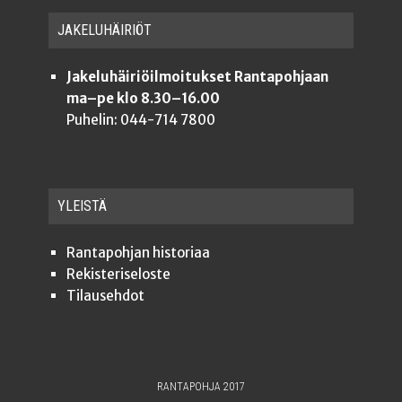
JAKE­LU­HÄI­RIÖT
Jakeluhäiriöilmoitukset Rantapohjaan
ma–pe klo 8.30–16.00
Puhelin: 044-714 7800
YLEISTÄ
Ran­ta­poh­jan historiaa
Rekis­te­ri­se­los­te
Tilauseh­dot
RANTAPOHJA 2017