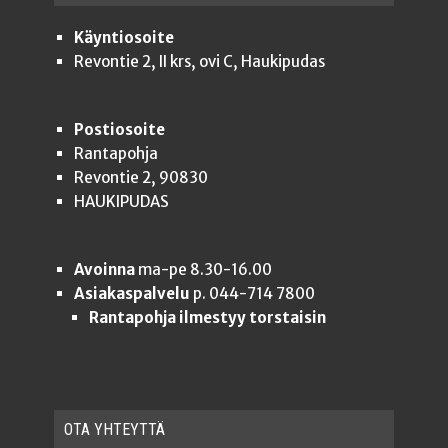
Käyntiosoite
Revontie 2, II krs, ovi C, Haukipudas
Postiosoite
Rantapohja
Revontie 2, 90830
HAUKIPUDAS
Avoinna
ma-pe 8.30-16.00
Asiakaspalvelu
p. 044-714 7800
Rantapohja ilmestyy torstaisin
OTA YHTEYT­TÄ