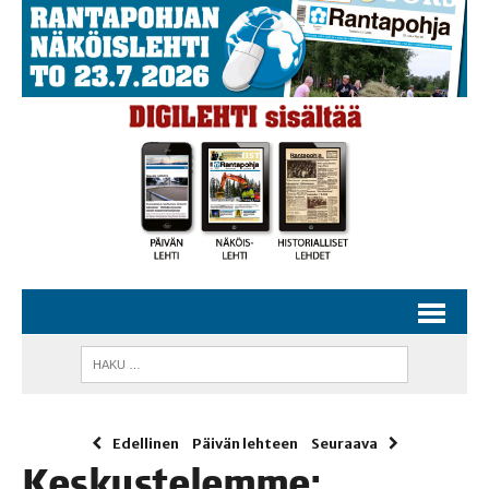
Edellinen
Päivän lehteen
Seuraava
Kes­kus­te­lem­me: