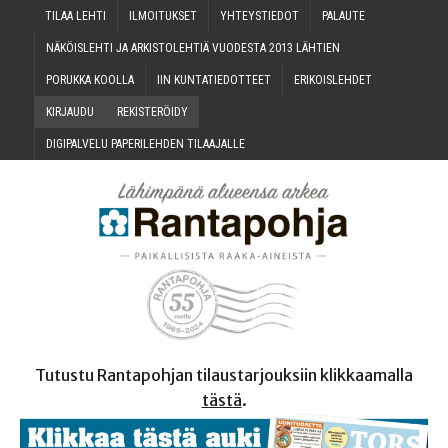
TILAA LEH­TI
ILMOI­TUK­SET
YHTEYS­TIE­DOT
PALAU­TE
NÄKÖIS­LEH­TI JA ARKIS­TO­LEH­TIÄ VUO­DES­TA 2013 LÄHTIEN
PORUK­KA KOOLLA
IIN KUN­TA­TIE­DOT­TEET
ERI­KOIS­LEH­DET
KIR­JAU­DU
REKIS­TE­RÖI­DY
DIGI­PAL­VE­LU PAPE­RI­LEH­DEN TILAAJALLE
Tutustu Rantapohjan tilaustarjouksiin klikkaamalla
tästä
.