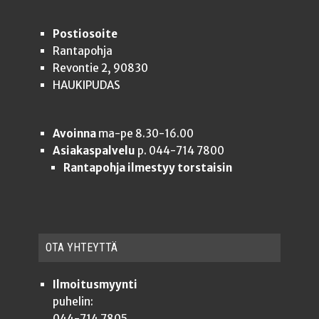
Postiosoite
Rantapohja
Revontie 2, 90830
HAUKIPUDAS
Avoinna
ma-pe 8.30-16.00
Asiakaspalvelu
p. 044-714 7800
Rantapohja ilmestyy torstaisin
OTA YHTEYT­TÄ
Ilmoitusmyynti
puhelin:
044-714 7805