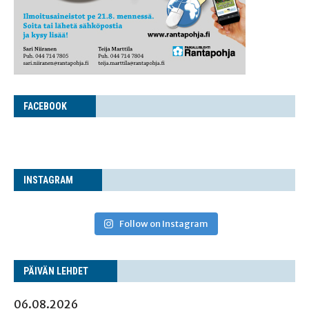
FACE­BOOK
INS­TA­GRAM
Follow on Instagram
PÄI­VÄN LEHDET
06.08.2026