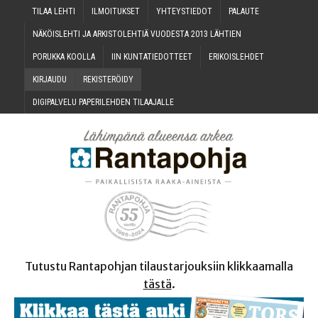
TILAA LEH­TI
ILMOI­TUK­SET
YHTEYS­TIE­DOT
PALAU­TE
NÄKÖIS­LEH­TI JA ARKIS­TO­LEH­TIÄ VUO­DES­TA 2013 LÄHTIEN
PORUK­KA KOOLLA
IIN KUN­TA­TIE­DOT­TEET
ERI­KOIS­LEH­DET
KIR­JAU­DU
REKIS­TE­RÖI­DY
DIGI­PAL­VE­LU PAPE­RI­LEH­DEN TILAAJALLE
Tutustu Rantapohjan tilaustarjouksiin klikkaamalla
tästä
.