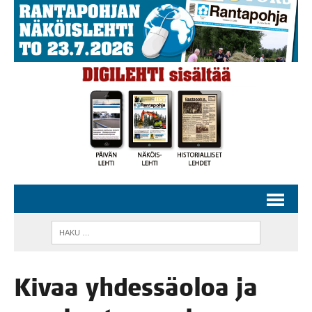
Kivaa yhdes­sä­oloa ja