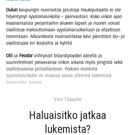
Oulun
kau­pun­gin nuo­ri­so­ti­la Jatu­lis­sa Hau­ki­pu­taal­la ei ole
hil­jen­ty­nyt syys­lo­ma­vii­kol­la – päin­vas­toin. Koko vii­kon ajan
maa­nan­tais­ta per­jan­tai­hin alu­een lap­set ja nuo­ret voi­vat
osal­lis­tua mak­sut­to­maan syys­lo­ma­ruo­kai­luun ja ohjat­tuun
toi­min­taan. Alku­vii­kos­ta nuo­ri­so­ti­las­sa kävi päi­vit­täin 60–70
osal­lis­tu­jaa eri kou­luil­ta ja kyliltä.
Olli
ja
Feo­dor
viih­tyi­vät bil­jar­di­pöy­dän äärel­lä ja
suun­nit­te­li­vat pelaa­van­sa vii­kon aika­na myös pin­gis­tä sekä
osal­lis­tu­van­sa pii­lo­sil­lao­loon. Poi­kien mie­les­tä
syys­lo­ma­vii­kol­le on muka­va saa­da yhteis­tä teke­mis­tä
kave­rei­den kanssa.
Vain Tilaa­jil­le
Haluai­sit­ko jat­kaa
lukemista?