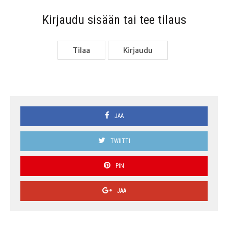
Kir­jau­du sisään tai tee tilaus
Tilaa
Kir­jau­du
JAA
TWIITTI
PIN
JAA