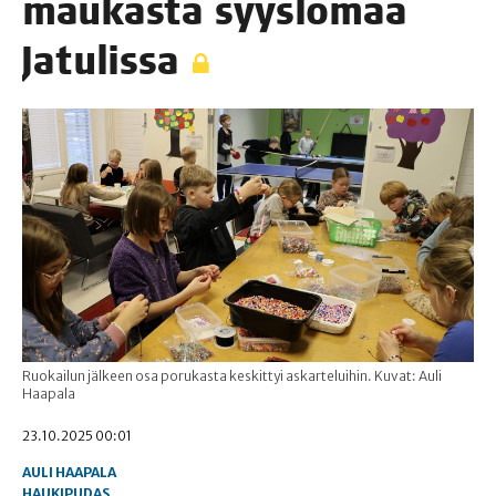
mau­kas­ta syys­lo­maa
Jatulissa
Ruokailun jälkeen osa porukasta keskittyi askarteluihin. Kuvat: Auli
Haapala
23.10.2025 00:01
AULI HAAPALA
HAUKIPUDAS