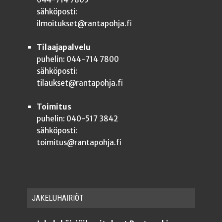
sähköposti:
ilmoitukset@rantapohja.fi
Tilaajapalvelu
puhelin: 044-714 7800
sähköposti:
tilaukset@rantapohja.fi
Toimitus
puhelin: 040-517 3842
sähköposti:
toimitus@rantapohja.fi
JAKE­LU­HÄI­RIÖT