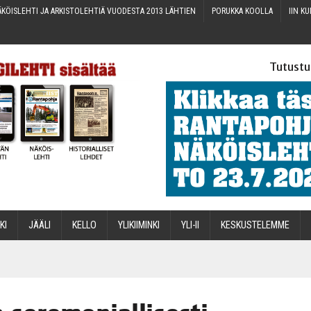
KÖIS­LEH­TI JA ARKIS­TO­LEH­TIÄ VUO­DES­TA 2013 LÄHTIEN
PORUK­KA KOOLLA
IIN KU
Tutustu
­KI
JÄÄ­LI
KEL­LO
YLI­KII­MIN­KI
YLI-II
KES­KUS­TE­LEM­ME
STA