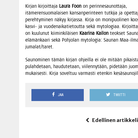
Kir­jan kir­joit­ta­ja
Lau­ra Foon
on perin­ne­sau­not­ta­ja,
itä­me­ren­suo­ma­lai­sen kan­san­pe­rin­teen tut­ki­ja ja opet­ta
pereh­ty­mi­nen näkyy kir­jas­sa. Kir­ja on moni­puo­li­nen ko
kas­vi- ja vuo­den­ai­ka­tie­tout­ta sekä myto­lo­gi­aa. Kir­joit­ta
on kuu­lu­nut kii­min­ki­läi­sen
Kaa­ri­na Kai­lon
teok­set Sau­na
elä­män­kaa­ri sekä Poh­jo­lan myto­lo­gia: Sau­nan Maa-ilma, 
jumalat/taret.
Sau­no­mi­nen tämän kir­jan ohjeil­la ei ole mitään pikais­ta lö
pulah­de­taan, hau­du­te­taan, vii­len­ny­tään, pide­tään juo­m
mukai­ses­ti. Kir­ja sovel­tuu var­mas­ti eten­kin kesäsaunojil
JAA
TWIITTI
Edellinen artikkel