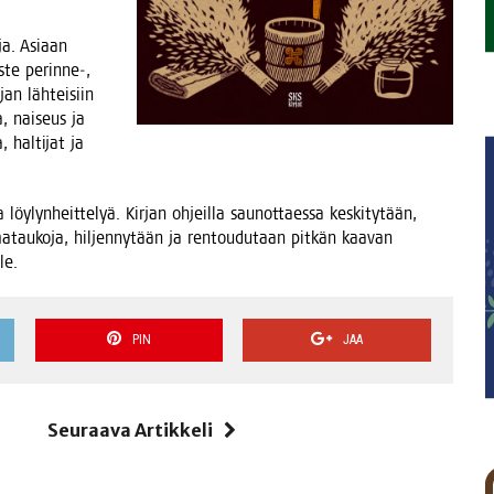
­ja. Asi­aan
os­te perinne‑,
­jan läh­tei­siin
, nai­seus ja
hal­ti­jat ja
y­lyn­heit­te­lyä. Kir­jan ohjeil­la sau­not­taes­sa kes­ki­ty­tään,
a­tau­ko­ja, hil­jen­ny­tään ja ren­tou­du­taan pit­kän kaa­van
le.
PIN
JAA
i
Seuraava Artikkeli