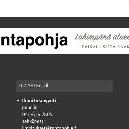
OTA YHTEYT­TÄ
Ilmoitusmyynti
puhelin:
044-714 7805
sähköposti:
ilmoitukset@rantapohja.fi