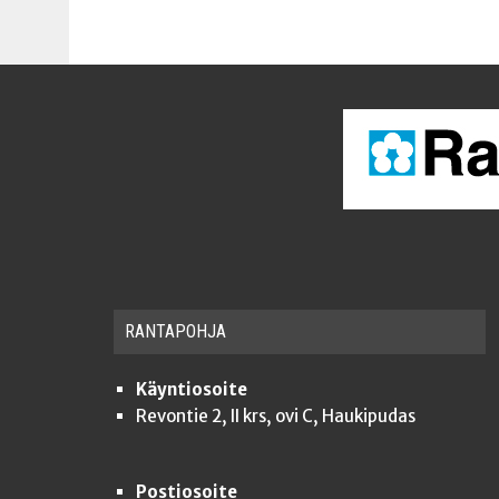
RAN­TA­POH­JA
Käyntiosoite
Revontie 2, II krs, ovi C, Haukipudas
Postiosoite