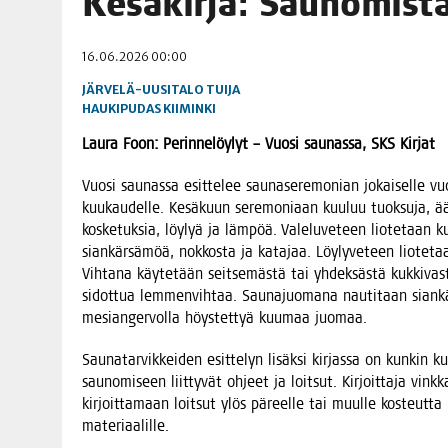
Kesä­kir­ja: Sau­no­mis­
06.08.2026
|
TOI­VEI­DEN KOTI IISTÄ!
16.06.2026 00:00
06.08.2026
|
KII­MIN­KI­PÄI­VÄT JÄR­JES­TE­TÄÄN PERIN­TEI­TÄ KUNNIOIT
JÄRVELÄ-UUSITALO TUIJA
HAUKIPUDAS
KIIMINKI
Lau­ra Foon: Perin­ne­löy­lyt – Vuo­si sau­nas­sa,
SKS Kir­jat
Vuo­si sau­nas­sa esit­te­lee sau­na­se­re­mo­nian jokai­sel­le v
kuu­kau­del­le. Kesä­kuun sere­mo­ni­aan kuu­luu tuok­su­ja, ä
kos­ke­tuk­sia, löy­lyä ja läm­pöä. Vale­lu­ve­teen lio­te­taan ku
sian­kär­sä­möä, nok­kos­ta ja kata­jaa. Löy­ly­ve­teen lio­te­ta
Vih­ta­na käy­te­tään seit­se­mäs­tä tai yhdek­säs­tä kuk­ki­vas­
sidot­tua lem­men­vih­taa. Sau­na­juo­ma­na nau­ti­taan sian­kä
mesian­ger­vol­la höys­tet­tyä kuu­maa juomaa.
Sau­na­tar­vik­kei­den esit­te­lyn lisäk­si kir­jas­sa on kun­kin 
sau­no­mi­seen liit­ty­vät ohjeet ja loit­sut. Kir­joit­ta­ja vink­
kir­joit­ta­maan loit­sut ylös päreel­le tai muul­le kos­teut­ta k
materiaalille.