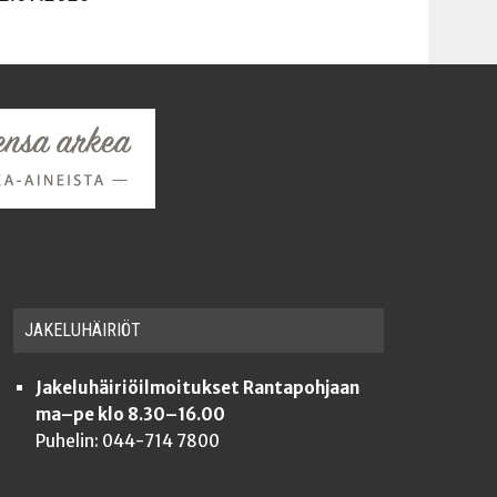
JAKE­LU­HÄI­RIÖT
Jakeluhäiriöilmoitukset Rantapohjaan
ma–pe klo 8.30–16.00
Puhelin: 044-714 7800