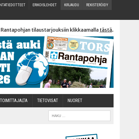
N­TA­TIE­DOT­TEET
ERI­KOIS­LEH­DET
KIR­JAU­DU
REKIS­TE­RÖI­DY
 Rantapohjan tilaustarjouksiin klikkaamalla
tästä
.
TOI­MIT­TA­JAL­TA
TIETOVISAT
NUO­RET