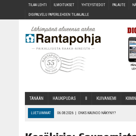
TILAA LEH­TI
ILMOI­TUK­SET
YHTEYS­TIE­DOT
PALAU­TE
NÄ
DIGI­PAL­VE­LU PAPE­RI­LEH­DEN TILAAJALLE
TÄNÄÄN
HAU­KI­PU­DAS
II
KUI­VA­NIE­MI
KII­MIN
LUETUIMMAT
06.08.2026
|
ONKS KAU­NOO NÄKYNY?
06.08.2026
|
MAKA­RO­NI­LAA­TI­KOL­LA ARKEEN
06.08.2026
|
OPIN­TOI­HIN KAN­SA­LAIS­OPIS­TOS­SA VOI SAA­DA AVUSTU