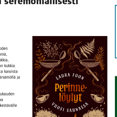
ta seremoniallisesti
TAEN
uo­den
äniä,
k­kia,
an kuk­kia.
ta kas­vis­ta
r­sä­möl­lä ja
kuu­kau­den
kaa
es­tä­väl­le