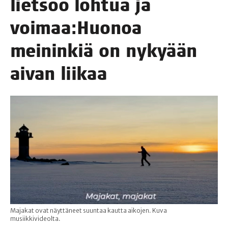
liet­soo loh­tua ja
voimaa:Huonoa
mei­nin­kiä on nyky­ään
aivan liikaa
Majakat ovat näyttäneet suuntaa kautta aikojen. Kuva
musiikkivideolta.