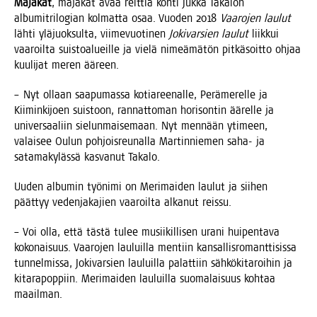
Maja­kat
, maja­kat avaa reit­tiä koh­ti Juk­ka Taka­lon
albu­mit­ri­lo­gian kol­mat­ta osaa. Vuo­den 2018
Vaa­ro­jen lau­lut
läh­ti ylä­juok­sul­ta, vii­me­vuo­ti­nen
Joki­var­sien lau­lut
liik­kui
vaa­roil­ta suis­toa­lueil­le ja vie­lä nimeä­mä­tön pit­kä­soit­to ohjaa
kuu­li­jat meren ääreen.
– Nyt ollaan saa­pu­mas­sa kotia­ree­nal­le, Perä­me­rel­le ja
Kii­min­ki­joen suis­toon, ran­nat­to­man hori­son­tin äärel­le ja
uni­ver­saa­liin sie­lun­mai­se­maan. Nyt men­nään yti­meen,
valai­see Oulun poh­jois­reu­nal­la Mar­tin­nie­men saha- ja
sata­ma­ky­läs­sä kas­va­nut Takalo.
Uuden albu­min työ­ni­mi on Meri­mai­den lau­lut ja sii­hen
päät­tyy veden­ja­ka­jien vaa­roil­ta alka­nut reissu.
– Voi olla, että täs­tä tulee musii­kil­li­sen ura­ni hui­pen­ta­va
koko­nai­suus. Vaa­ro­jen lau­luil­la men­tiin kan­sal­lis­ro­mant­ti­sis­sa
tun­nel­mis­sa, Joki­var­sien lau­luil­la palat­tiin säh­kö­ki­ta­roi­hin ja
kita­ra­pop­piin. Meri­mai­den lau­luil­la suo­ma­lai­suus koh­taa
maailman.