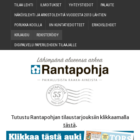
TILAA LEH­TI
ILMOI­TUK­SET
YHTEYS­TIE­DOT
PALAU­TE
NÄKÖIS­LEH­TI JA ARKIS­TO­LEH­TIÄ VUO­DES­TA 2013 LÄHTIEN
PORUK­KA KOOLLA
IIN KUN­TA­TIE­DOT­TEET
ERI­KOIS­LEH­DET
KIR­JAU­DU
REKIS­TE­RÖI­DY
DIGI­PAL­VE­LU PAPE­RI­LEH­DEN TILAAJALLE
Tutustu Rantapohjan tilaustarjouksiin klikkaamalla
tästä
.