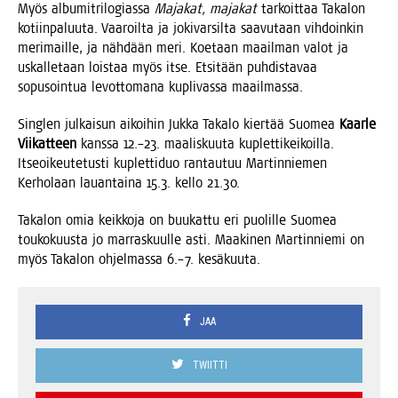
Myös albu­mit­ri­lo­gias­sa
Maja­kat, maja­kat
tar­koit­taa Taka­lon
kotiin­pa­luu­ta. Vaa­roil­ta ja joki­var­sil­ta saa­vu­taan vih­doin­kin
meri­mail­le, ja näh­dään meri. Koe­taan maa­il­man valot ja
uskal­le­taan lois­taa myös itse. Etsi­tään puh­dis­ta­vaa
sopusoin­tua levot­to­ma­na kupli­vas­sa maailmassa.
Singlen jul­kai­sun aikoi­hin Juk­ka Taka­lo kier­tää Suo­mea
Kaar­le
Vii­kat­teen
kans­sa 12.–23. maa­lis­kuu­ta kuplet­ti­kei­koil­la.
Itseoi­keu­te­tus­ti kuplet­ti­duo ran­tau­tuu Mar­tin­nie­men
Ker­ho­laan lau­an­tai­na 15.3. kel­lo 21.30.
Taka­lon omia keik­ko­ja on buu­kat­tu eri puo­lil­le Suo­mea
tou­ko­kuus­ta jo mar­ras­kuul­le asti. Maa­ki­nen Mar­tin­nie­mi on
myös Taka­lon ohjel­mas­sa 6.–7. kesäkuuta.
JAA
TWIITTI