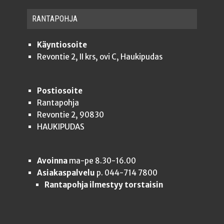
RAN­TA­POH­JA
Käyntiosoite
Revontie 2, II krs, ovi C, Haukipudas
Postiosoite
Rantapohja
Revontie 2, 90830
HAUKIPUDAS
Avoinna
ma-pe 8.30-16.00
Asiakaspalvelu
p. 044-714 7800
Rantapohja ilmestyy torstaisin