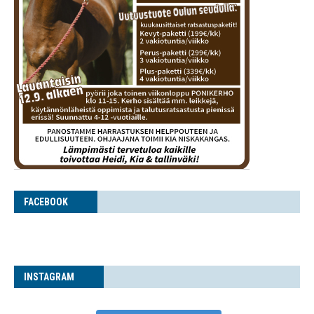
FACE­BOOK
INS­TA­GRAM