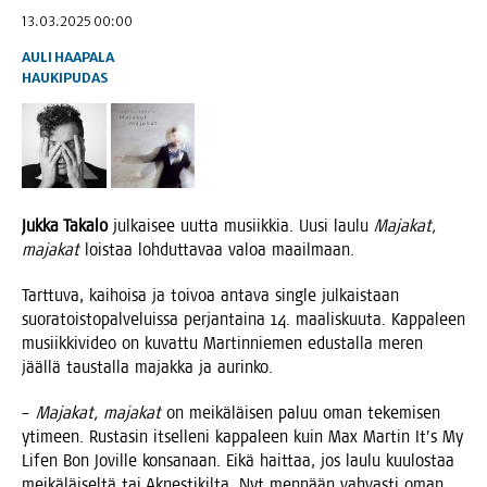
13.03.2025 00:00
AULI HAAPALA
HAUKIPUDAS
Juk­ka Taka­lo
jul­kai­see uut­ta musiik­kia. Uusi lau­lu
Maja­kat,
maja­kat
lois­taa loh­dut­ta­vaa valoa maailmaan.
Tart­tu­va, kai­hoi­sa ja toi­voa anta­va single jul­kais­taan
suo­ra­tois­to­pal­ve­luis­sa per­jan­tai­na 14. maa­lis­kuu­ta. Kap­pa­leen
musiik­ki­vi­deo on kuvat­tu Mar­tin­nie­men edus­tal­la meren
jääl­lä taus­tal­la majak­ka ja aurinko.
–
Maja­kat, maja­kat
on mei­kä­läi­sen paluu oman teke­mi­sen
yti­meen. Rus­ta­sin itsel­le­ni kap­pa­leen kuin Max Mar­tin It’s My
Lifen Bon Jovil­le kon­sa­naan. Eikä hait­taa, jos lau­lu kuu­los­taa
mei­kä­läi­sel­tä tai Aknes­ti­kil­ta. Nyt men­nään vah­vas­ti oman