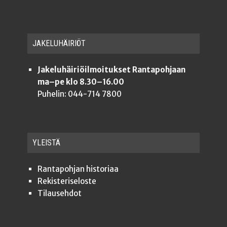
JAKE­LU­HÄI­RIÖT
Jakeluhäiriöilmoitukset Rantapohjaan
ma–pe klo 8.30–16.00
Puhelin: 044-714 7800
YLEISTÄ
Ran­ta­poh­jan historiaa
Rekis­te­ri­se­los­te
Tilauseh­dot