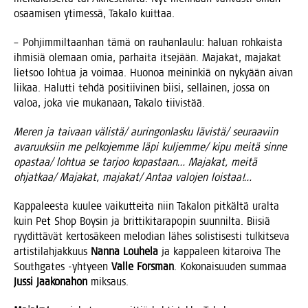
osaa­mi­sen yti­mes­sä, Taka­lo kuittaa.
– Poh­jim­mil­taan­han tämä on rau­han­lau­lu: haluan roh­kais­ta
ihmi­siä ole­maan omia, par­hai­ta itse­jään. Maja­kat, maja­kat
liet­soo loh­tua ja voi­maa. Huo­noa mei­nin­kiä on nyky­ään aivan
lii­kaa. Halut­ti teh­dä posi­tii­vi­nen bii­si, sel­lai­nen, jos­sa on
valoa, joka vie muka­naan, Taka­lo tiivistää.
Meren ja tai­vaan välistä/ aurin­gon­las­ku lävistä/ seu­raa­viin
ava­ruuk­siin me pel­ko­jem­me läpi kuljemme/ kipu mei­tä sin­ne
opastaa/ loh­tua se tar­joo kopas­taan… Maja­kat, mei­tä
ohjatkaa/ Maja­kat, majakat/ Antaa valo­jen loistaa!…
Kap­pa­lees­ta kuu­lee vai­kut­tei­ta niin Taka­lon pit­käl­tä ural­ta
kuin Pet Shop Boy­sin ja brit­ti­ki­ta­ra­po­pin suun­nil­ta. Bii­siä
ryy­dit­tä­vät ker­to­sä­keen melo­dian lähes solis­ti­ses­ti tul­kit­se­va
artis­ti­lah­jak­kuus
Nan­na Lou­he­la
ja kap­pa­leen kita­roi­va The
South­ga­tes ‑yhtyeen
Val­le Fors­man
. Koko­nai­suu­den sum­maa
Jus­si Jaa­ko­na­hon
miksaus.