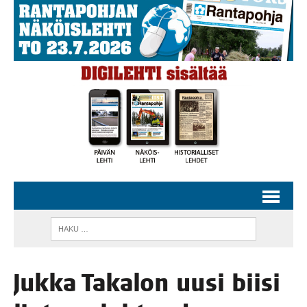
Juk­ka Taka­lon uusi bii­si