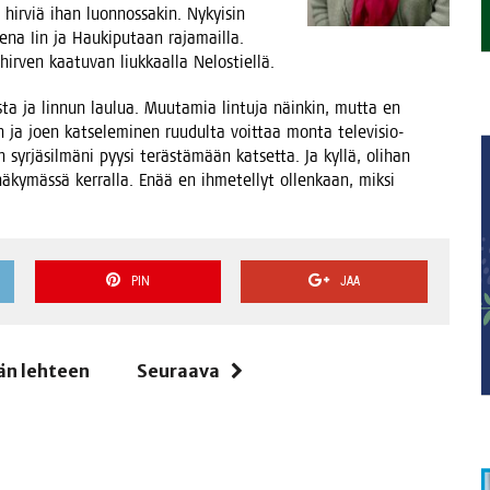
tä hir­viä ihan luon­nos­sa­kin. Nykyi­sin
na Iin ja Hau­ki­pu­taan raja­mail­la.
a hir­ven kaa­tu­van liuk­kaal­la Nelostiellä.
s­ta ja lin­nun lau­lua. Muu­ta­mia lin­tu­ja näin­kin, mut­ta en
n ja joen kat­se­le­mi­nen ruu­dul­ta voit­taa mon­ta tele­vi­sio-
syr­jä­sil­mä­ni pyy­si teräs­tä­mään kat­set­ta. Ja kyl­lä, oli­han
 näky­mäs­sä ker­ral­la. Enää en ihme­tel­lyt ollen­kaan, mik­si
PIN
JAA
än lehteen
Seuraava