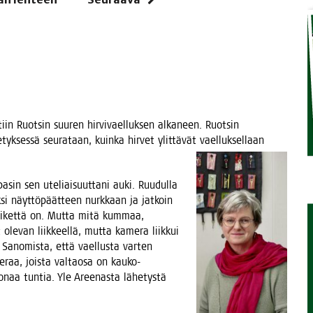
STA
­tiin Ruot­sin suu­ren hir­vi­vael­luk­sen alka­neen. Ruot­sin
­tyk­ses­sä seu­ra­taan, kuin­ka hir­vet ylit­tä­vät vael­luk­sel­laan
a­sin sen ute­liai­suut­ta­ni auki. Ruu­dul­la
­si näyt­tö­päät­teen nurk­kaan ja jat­koin
n lii­ket­tä on. Mut­ta mitä kum­maa,
 ole­van liik­keel­lä, mut­ta kame­ra liik­kui
n Sano­mis­ta, että vael­lus­ta var­ten
­raa, jois­ta val­tao­sa on kau­ko-
o­naa tun­tia. Yle Aree­nas­ta lähe­tys­tä