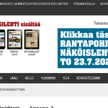
KÖIS­LEH­TI JA ARKIS­TO­LEH­TIÄ VUO­DES­TA 2013 LÄHTIEN
PORUK­KA KOOLLA
IIN KU
Tutustu
­KI
JÄÄ­LI
KEL­LO
YLI­KII­MIN­KI
YLI-II
KES­KUS­TE­LEM­ME
IN­TEI­TÄ KUNNIOITTAEN
än lehteen
Seuraava