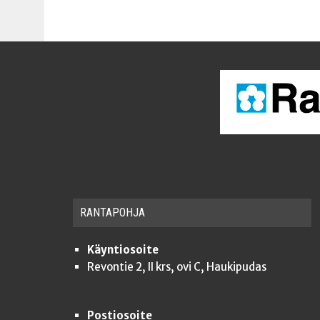
RAN­TA­POH­JA
Käyntiosoite
Revontie 2, II krs, ovi C, Haukipudas
Postiosoite