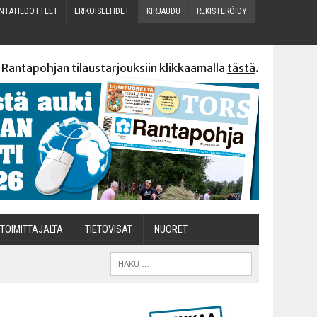
N­TA­TIE­DOT­TEET
ERI­KOIS­LEH­DET
KIR­JAU­DU
REKIS­TE­RÖI­DY
 Rantapohjan tilaustarjouksiin klikkaamalla
tästä
.
TOI­MIT­TA­JAL­TA
TIETOVISAT
NUO­RET