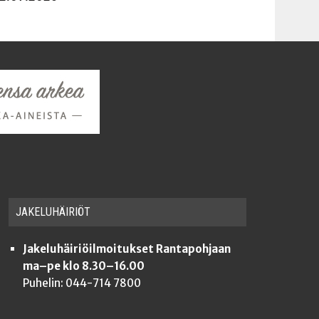
JAKE­LU­HÄI­RIÖT
Jakeluhäiriöilmoitukset Rantapohjaan
ma–pe klo 8.30–16.00
Puhelin: 044-714 7800