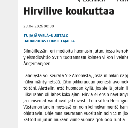
06.08.2026
|
OPIN­TOI­HIN KAN­SA­LAIS­OPIS­TOS­SA VOI SAA­DA AVUSTU
Hir­vi­li­ve koukuttaa
08.08.2026
|
MENO­VINK­KE­JÄ LOP­PU­KE­SÄN TAPAHTUMIIN
28.04.2026 00:00
TUIJA JÄRVELÄ-UUSITALO
HAUKIPUDAS
TOIMITTAJALTA
Sil­mäil­les­sä­ni eri medioi­ta huo­ma­sin jutun, jos­sa ker­rot
yleis­ra­dio­yh­tiö SVT:n tuot­ta­mas­sa kol­men vii­kon live­lä­he
Ångermanjoen.
Lähe­tys­tä voi seu­ra­ta Yle Aree­nas­ta, jos­ta minä­kin nap­p
näkyi män­ty­met­sää. Jätin pik­ku­ruu­dun pie­nes­ti avoi­mek
töi­tä­ni. Ajat­te­lin, että huo­maan kyl­lä, jos siel­lä jotai
lii­ket­tä­hän oli lähes koko ajan. Hir­viä ei ensin näyt­tä­nyt
ja mai­se­mat vaih­tui­vat jat­ku­vas­ti. Luin sit­ten Hel­sin­gi
Väs­ter­norr­lan­din met­sis­sä on noin kol­me­kym­men­tä kame
ohjat­ta­via. Ohjel­maa seu­ra­taan vuo­sit­tain noin 12 mil­jo
kat­sot­tiin jutun mukaan vii­me vuon­na 306 000 tuntia.