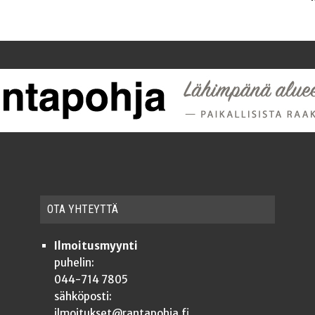
OTA YHTEYT­TÄ
Ilmoitusmyynti
puhelin:
044-714 7805
sähköposti:
ilmoitukset@rantapohja.fi