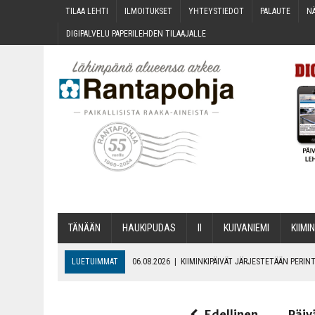
TILAA LEH­TI
ILMOI­TUK­SET
YHTEYS­TIE­DOT
PALAU­TE
NÄ
DIGI­PAL­VE­LU PAPE­RI­LEH­DEN TILAAJALLE
TÄNÄÄN
HAU­KI­PU­DAS
II
KUI­VA­NIE­MI
KII­MIN
LUETUIMMAT
06.08.2026
|
KII­MIN­KI­PÄI­VÄT JÄR­JES­TE­TÄÄN PER
06.08.2026
|
ONKS KAU­NOO NÄKYNY?
06.08.2026
|
MAKA­RO­NI­LAA­TI­KOL­LA ARKEEN
Edellinen
Päiv