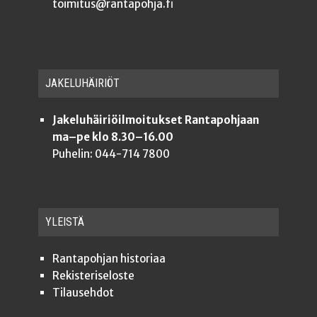
toimitus@rantapohja.fi
JAKE­LU­HÄI­RIÖT
Jakeluhäiriöilmoitukset Rantapohjaan
ma–pe klo 8.30–16.00
Puhelin: 044-714 7800
YLEISTÄ
Ran­ta­poh­jan historiaa
Rekis­te­ri­se­los­te
Tilauseh­dot