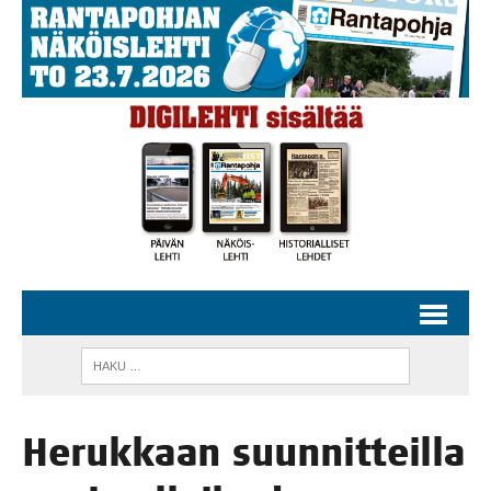
Heruk­kaan suun­nit­teil­la