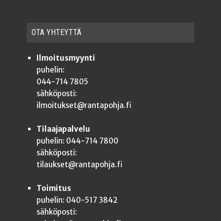
OTA YHTEYT­TÄ
Ilmoitusmyynti
puhelin:
044-714 7805
sähköposti:
ilmoitukset@rantapohja.fi
Tilaajapalvelu
puhelin: 044-714 7800
sähköposti:
tilaukset@rantapohja.fi
Toimitus
puhelin: 040-517 3842
sähköposti: