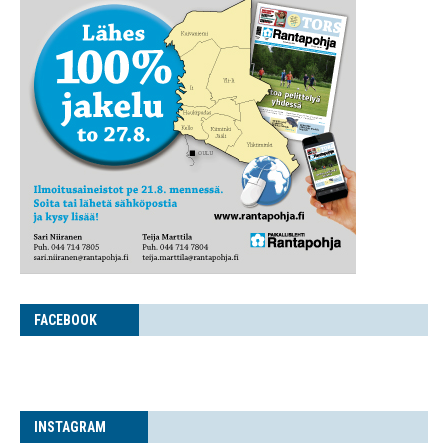
FACE­BOOK
INS­TA­GRAM