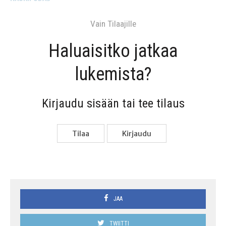
Vain Tilaa­jil­le
Haluai­sit­ko jat­kaa
lukemista?
Kir­jau­du sisään tai tee tilaus
Tilaa
Kir­jau­du
JAA
TWIITTI