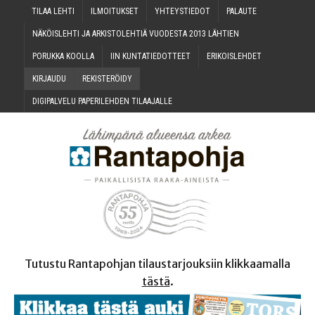
TILAA LEH­TI
ILMOI­TUK­SET
YHTEYS­TIE­DOT
PALAU­TE
NÄKÖIS­LEH­TI JA ARKIS­TO­LEH­TIÄ VUO­DES­TA 2013 LÄHTIEN
PORUK­KA KOOLLA
IIN KUN­TA­TIE­DOT­TEET
ERI­KOIS­LEH­DET
KIR­JAU­DU
REKIS­TE­RÖI­DY
DIGI­PAL­VE­LU PAPE­RI­LEH­DEN TILAAJALLE
Tutustu Rantapohjan tilaustarjouksiin klikkaamalla
tästä
.