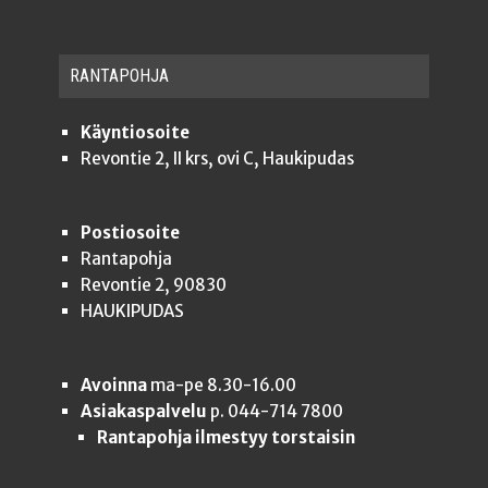
RAN­TA­POH­JA
Käyntiosoite
Revontie 2, II krs, ovi C, Haukipudas
Postiosoite
Rantapohja
Revontie 2, 90830
HAUKIPUDAS
Avoinna
ma-pe 8.30-16.00
Asiakaspalvelu
p. 044-714 7800
Rantapohja ilmestyy torstaisin