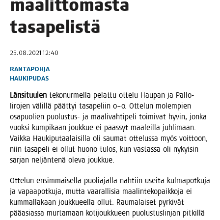
maa­lit­to­mas­ta
tasapelistä
25.08.2021 12:40
RANTAPOHJA
HAUKIPUDAS
Län­si­tuu­len
teko­nur­mel­la pelat­tu otte­lu Hau­pan ja Pal­lo-
Iiro­jen välil­lä päät­tyi tasa­pe­liin 0–0. Otte­lun molem­pien
osa­puo­lien puo­lus­tus- ja maa­li­vah­ti­pe­li toi­mi­vat hyvin, jon­ka
vuok­si kum­pi­kaan jouk­kue ei pääs­syt maa­leil­la juh­li­maan.
Vaik­ka Hau­ki­pu­taa­lai­sil­la oli sau­mat otte­lus­sa myös voit­toon,
niin tasa­pe­li ei ollut huo­no tulos, kun vas­tas­sa oli nykyi­sin
sar­jan nel­jän­te­nä ole­va joukkue.
Otte­lun ensim­mäi­sel­lä puo­lia­jal­la näh­tiin usei­ta kul­ma­pot­ku­ja
ja vapaa­pot­ku­ja, mut­ta vaa­ral­li­sia maa­lin­te­ko­paik­ko­ja ei
kum­mal­la­kaan jouk­ku­eel­la ollut. Rau­ma­lai­set pyr­ki­vät
pää­asias­sa mur­ta­maan koti­jouk­ku­een puo­lus­tus­lin­jan pit­kil­lä