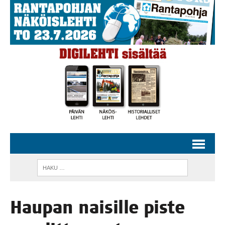
Hau­pan nai­sil­le pis­te