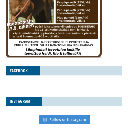
FACE­BOOK
INS­TA­GRAM
Follow on Instagram