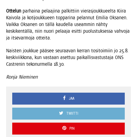
Otte­lun
par­hai­na pelaa­ji­na pal­kit­tiin vie­ras­jouk­ku­eel­ta Kii­ra
Kai­vo­la ja koti­jouk­ku­een top­pa­ri­na pelan­nut Emi­lia Oksa­nen.
Vaik­ka Oksa­nen on täl­lä kau­del­la useam­min näh­ty
kes­ki­ken­täl­lä, niin nuo­ri pelaa­ja esit­ti puo­lus­tuk­ses­sa vah­vo­ja
ja itse­var­mo­ja otteita.
Nais­ten jouk­kue pää­see seu­raa­van ker­ran tosi­toi­miin jo 25.8.
kes­ki­viik­ko­na, kun vas­taan aset­tuu pai­kal­lis­vas­tus­ta­ja ONS
Castre­nin teko­nur­mel­la 18.30.
Ron­ja Nieminen
JAA
TWIITTI
PIN