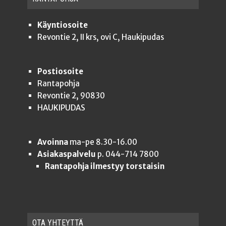
Käyntiosoite
Revontie 2, II krs, ovi C, Haukipudas
Postiosoite
Rantapohja
Revontie 2, 90830
HAUKIPUDAS
Avoinna
ma-pe 8.30-16.00
Asiakaspalvelu
p. 044-714 7800
Rantapohja ilmestyy torstaisin
OTA YHTEYT­TÄ