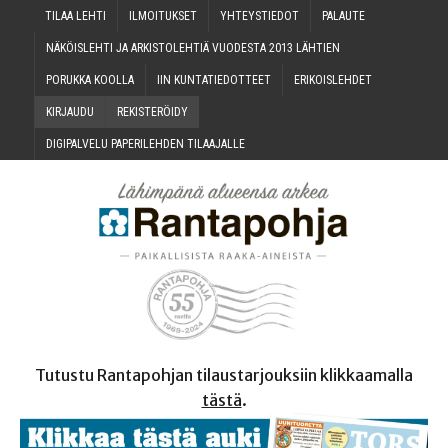
TILAA LEH­TI
ILMOI­TUK­SET
YHTEYS­TIE­DOT
PALAU­TE
NÄKÖIS­LEH­TI JA ARKIS­TO­LEH­TIÄ VUO­DES­TA 2013 LÄHTIEN
PORUK­KA KOOLLA
IIN KUN­TA­TIE­DOT­TEET
ERI­KOIS­LEH­DET
KIR­JAU­DU
REKIS­TE­RÖI­DY
DIGI­PAL­VE­LU PAPE­RI­LEH­DEN TILAAJALLE
Tutustu Rantapohjan tilaustarjouksiin klikkaamalla
tästä
.