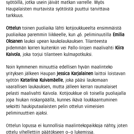
syö­töil­lä, jot­ka usein jäi­vät mat­kan var­rel­le. Myös
Hau­pa­lais­ten mur­ta­vis­ta syö­töis­tä puut­tui tar­vit­ta­va
tarkkuus.
Otte­lun
toi­nen puo­liai­ka läh­ti koti­jouk­ku­eel­ta ensim­mäis­tä
puo­liai­kaa parem­min liik­keel­le, kun 46. peli­mi­nuu­til­la
Emi­lia
Oksa­nen
lau­koi upean kau­ko­lau­kauk­sen. Tilan­tees­ta
pidem­män kor­ren kui­ten­kin vei Pal­lo-Iiro­jen maa­li­vah­ti
Kii­ra
Kai­vo­la
, joka tor­jui tilan­teen kulmapotkuksi.
Noin kym­me­nen minuut­tia edel­li­sen hyvän maa­lin­te­ko
yri­tyk­sen jäl­keen Hau­pan
Jes­sica Kar­ja­lai­nen
lait­toi lois­ta­van
syö­tön
Kata­rii­na Kui­va­mäel­le
, joka pää­si lau­ko­maan
vaa­ral­li­sen lau­kauk­sen, mut­ta jäl­leen ker­ran rau­ma­lai­set
pelas­ti maa­li­vah­ti Kai­vo­la. Koti­jouk­kue oli toi­sel­la puo­lia­jal­la
jopa hiu­kan nis­kan­pääl­lä, kun­nes ikä­vä louk­kaan­tu­mi­nen
sekoit­ti hau­ki­pu­taa­lais­ten pelin otte­lun vii­mei­sien
peli­mi­nuut­tien ajaksi.
Otte­lun lopus­sa ei kun­nol­li­sia maa­lin­te­ko­paik­ko­ja näh­ty, joten
otte­lu vihel­let­tiin pää­tök­seen 0–0 lukemissa.