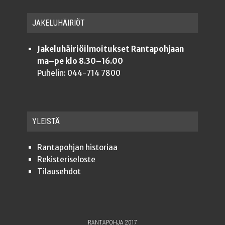
JAKE­LU­HÄI­RIÖT
Jakeluhäiriöilmoitukset Rantapohjaan
ma–pe klo 8.30–16.00
Puhelin: 044-714 7800
YLEISTÄ
Ran­ta­poh­jan historiaa
Rekis­te­ri­se­los­te
Tilauseh­dot
RANTAPOHJA 2017