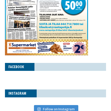
FACE­BOOK
INS­TA­GRAM
Follow on Instagram