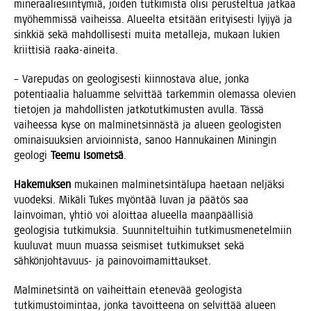
mine­raa­lie­siin­ty­miä, joi­den tut­ki­mis­ta oli­si perus­tel­tua jat­kaa
myö­hem­mis­sä vai­heis­sa. Alu­eel­ta etsi­tään eri­tyi­ses­ti lyi­jyä ja
sink­kiä sekä mah­dol­li­ses­ti mui­ta metal­le­ja, mukaan lukien
kriit­ti­siä raaka-aineita.
– Vare­pu­das on geo­lo­gi­ses­ti kiin­nos­ta­va alue, jon­ka
poten­ti­aa­lia haluam­me sel­vit­tää tar­kem­min ole­mas­sa ole­vien
tie­to­jen ja mah­dol­lis­ten jat­ko­tut­ki­mus­ten avul­la. Täs­sä
vai­hees­sa kyse on mal­mi­net­sin­näs­tä ja alu­een geo­lo­gis­ten
omi­nai­suuk­sien arvioin­nis­ta, sanoo Han­nu­kai­nen Minin­gin
geo­lo­gi
Tee­mu Iso­met­sä
.
Hake­muk­sen
mukai­nen mal­mi­net­sin­tä­lu­pa hae­taan nel­jäk­si
vuo­dek­si. Mikä­li Tukes myön­tää luvan ja pää­tös saa
lain­voi­man, yhtiö voi aloit­taa alu­eel­la maan­pääl­li­siä
geo­lo­gi­sia tut­ki­muk­sia. Suun­ni­tel­tui­hin tut­ki­mus­me­ne­tel­miin
kuu­lu­vat muun muas­sa seis­mi­set tut­ki­muk­set sekä
säh­kön­joh­ta­vuus- ja painovoimamittaukset.
Mal­mi­net­sin­tä on vai­heit­tain ete­ne­vää geo­lo­gis­ta
tut­ki­mus­toi­min­taa, jon­ka tavoit­tee­na on sel­vit­tää alu­een