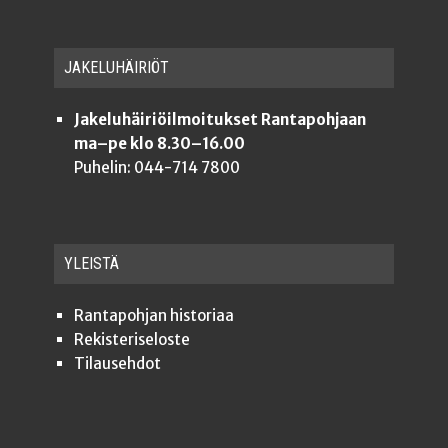
JAKE­LU­HÄI­RIÖT
Jakeluhäiriöilmoitukset Rantapohjaan
ma–pe klo 8.30–16.00
Puhelin: 044-714 7800
YLEISTÄ
Ran­ta­poh­jan historiaa
Rekis­te­ri­se­los­te
Tilauseh­dot