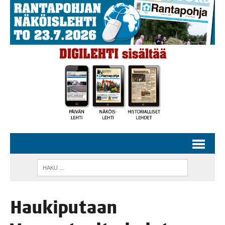
Hau­ki­pu­taan