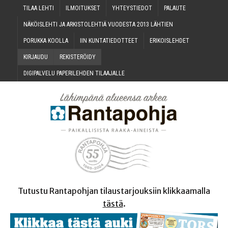
TILAA LEH­TI
ILMOI­TUK­SET
YHTEYS­TIE­DOT
PALAU­TE
NÄKÖIS­LEH­TI JA ARKIS­TO­LEH­TIÄ VUO­DES­TA 2013 LÄHTIEN
PORUK­KA KOOLLA
IIN KUN­TA­TIE­DOT­TEET
ERI­KOIS­LEH­DET
KIR­JAU­DU
REKIS­TE­RÖI­DY
DIGI­PAL­VE­LU PAPE­RI­LEH­DEN TILAAJALLE
Tutustu Rantapohjan tilaustarjouksiin klikkaamalla
tästä
.