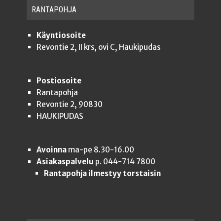
RAN­TA­POH­JA
Käyntiosoite
Revontie 2, II krs, ovi C, Haukipudas
Postiosoite
Rantapohja
Revontie 2, 90830
HAUKIPUDAS
Avoinna
ma-pe 8.30-16.00
Asiakaspalvelu
p. 044-714 7800
Rantapohja ilmestyy torstaisin