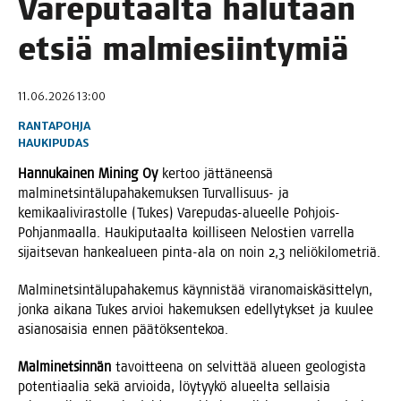
Vare­pu­taal­ta halu­taan
etsiä malmiesiintymiä
11.06.2026 13:00
RANTAPOHJA
HAUKIPUDAS
Han­nu­kai­nen Mining Oy
ker­too jät­tä­neen­sä
mal­mi­net­sin­tä­lu­pa­ha­ke­muk­sen Tur­val­li­suus- ja
kemi­kaa­li­vi­ras­tol­le (Tukes) Vare­pu­das-alu­eel­le Poh­jois-
Poh­jan­maal­la. Hau­ki­pu­taal­ta koil­li­seen Nelos­tien var­rel­la
sijait­se­van han­kea­lu­een pin­ta-ala on noin 2,3 neliökilometriä.
Mal­mi­net­sin­tä­lu­pa­ha­ke­mus käyn­nis­tää viran­omais­kä­sit­te­lyn,
jon­ka aika­na Tukes arvioi hake­muk­sen edel­ly­tyk­set ja kuu­lee
asian­osai­sia ennen päätöksentekoa.
Mal­mi­net­sin­nän
tavoit­tee­na on sel­vit­tää alu­een geo­lo­gis­ta
poten­ti­aa­lia sekä arvioi­da, löy­tyy­kö alu­eel­ta sel­lai­sia