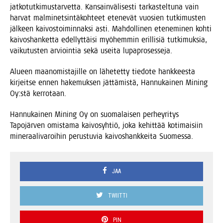
jat­ko­tut­ki­mus­tar­vet­ta. Kan­sain­vä­li­ses­ti tar­kas­tel­tu­na vain
har­vat mal­mi­net­sin­tä­koh­teet ete­ne­vät vuo­sien tut­ki­mus­ten
jäl­keen kai­vos­toi­min­nak­si asti. Mah­dol­li­nen ete­ne­mi­nen koh­ti
kai­vos­han­ket­ta edel­lyt­täi­si myö­hem­min eril­li­siä tut­ki­muk­sia,
vai­ku­tus­ten arvioin­tia sekä usei­ta lupaprosesseja.
Alu­een maa­no­mis­ta­jil­le on lähe­tet­ty tie­do­te hank­kees­ta
kir­jeit­se ennen hake­muk­sen jät­tä­mis­tä, Han­nu­kai­nen Mining
Oy:stä kerrotaan.
Han­nu­kai­nen Mining Oy on suo­ma­lai­sen per­hey­ri­tys
Tapo­jär­ven omis­ta­ma kai­vos­yh­tiö, joka kehit­tää koti­mai­siin
mine­raa­li­va­roi­hin perus­tu­via kai­vos­hank­kei­ta Suomessa.
JAA
TWIITTI
PIN