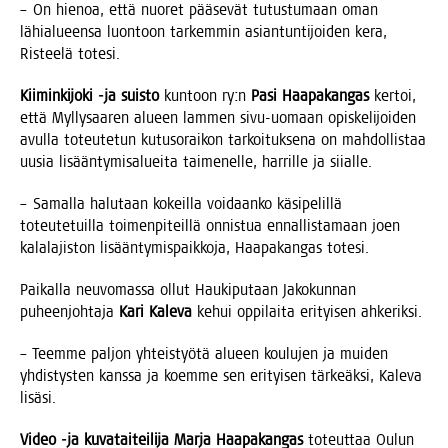
– On hie­noa, että nuo­ret pää­se­vät tutus­tu­maan oman
lähia­lu­een­sa luon­toon tar­kem­min asian­tun­ti­joi­den kera,
Ris­tee­lä totesi.
Kii­min­ki­jo­ki ‑ja suis­to
kun­toon ry:n
Pasi Haa­pa­kan­gas
ker­toi,
että Myl­ly­saa­ren alu­een lam­men sivu-uomaan opis­ke­li­joi­den
avul­la toteu­te­tun kutuso­rai­kon tar­koi­tuk­se­na on mah­dol­lis­taa
uusia lisään­ty­mi­sa­luei­ta tai­me­nel­le, har­ril­le ja siialle.
– Samal­la halu­taan kokeil­la voi­daan­ko käsi­pe­lil­lä
toteu­te­tuil­la toi­men­pi­teil­lä onnis­tua ennal­lis­ta­maan joen
kala­la­jis­ton lisään­ty­mis­paik­ko­ja, Haa­pa­kan­gas totesi.
Pai­kal­la neu­vo­mas­sa ollut Hau­ki­pu­taan Jako­kun­nan
puheen­joh­ta­ja
Kari Kale­va
kehui oppi­lai­ta eri­tyi­sen ahkeriksi.
– Teem­me pal­jon yhteis­työ­tä alu­een kou­lu­jen ja mui­den
yhdis­tys­ten kans­sa ja koem­me sen eri­tyi­sen tär­keäk­si, Kale­va
lisäsi.
Video ‑ja kuva­tai­tei­li­ja
Mar­ja Haa­pa­kan­gas
toteut­taa Oulun