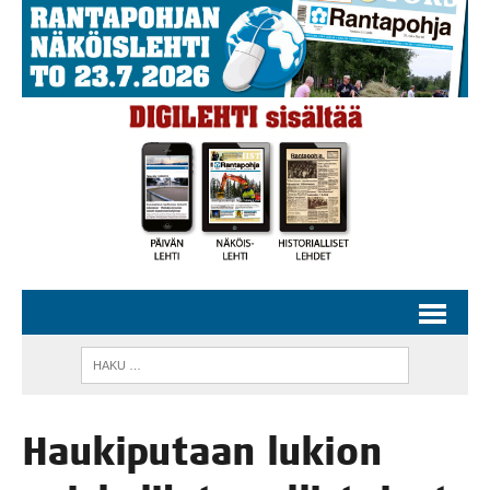
Hau­ki­pu­taan lukion