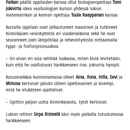
Pai­kan
pääl­lä oppi­lai­den kans­sa ollut bio­lo­gian­opet­ta­ja
Tomi
Joki­vir­ta
ideoi vesi­bio­lo­gian kurs­sin yhdes­sä lukion
mate­ma­tii­kan ja kemian opet­ta­ja
Tuu­la Raap­pa­nan
kanssa.
Kurs­sil­la oppi­laat ovat jal­kau­tu­neet maas­toon ja tut­ki­neet
Kii­min­ki­joen vesi­näyt­tei­tä eri vuo­de­nai­koi­na sekä he ovat
seu­ran­neet joen läm­pö­ti­laa ja rehe­vöi­ty­mis­tä mit­taa­mal­la
typ­pi- ja fosforipitoisuuksia.
– On aivan eri asia selit­tää luo­kas­sa, miten kiviä levi­te­tään,
kuin että he osal­lis­tu­vat hank­kee­seen itse, Joki­vir­ta hymyili.
Kutuso­raik­koa kun­nos­ta­mas­sa olleet
Aina
,
Ilo­na
,
Hil­la
,
Eevi
ja
Mimo­sa
ker­toi­vat päi­vän olleen opet­ta­vai­nen ja kivem­pi,
mitä he etu­kä­teen ajattelivat.
– Opit­tiin pal­jon uut­ta Kii­min­ki­joes­ta, tytöt kertoivat.
Lukion reh­to­ri
Sir­pa Ris­tee­lä
kävi myös pai­kal­la tutus­tu­mas­sa
hankkeeseen.