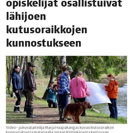
opis­ke­li­jat osal­lis­tui­vat
lähi­joen
kutuso­raik­ko­jen
kunnostukseen
Video- ja kuvataiteilija Marja Haapakangas kuvasi kutusoraikon
kunnostuksesta materiaalia omaan Kiiminkijoesta kertovaan