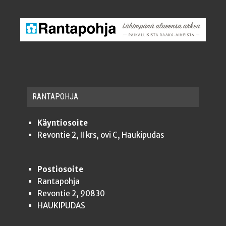
RAN­TA­POH­JA
Käyntiosoite
Revontie 2, II krs, ovi C, Haukipudas
Postiosoite
Rantapohja
Revontie 2, 90830
HAUKIPUDAS