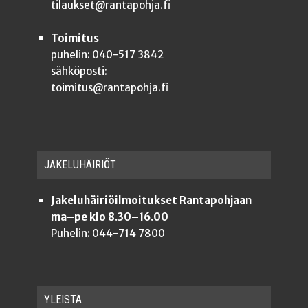
tilaukset@rantapohja.fi
Toimitus
puhelin: 040-517 3842
sähköposti:
toimitus@rantapohja.fi
JAKE­LU­HÄI­RIÖT
Jakeluhäiriöilmoitukset Rantapohjaan
ma–pe klo 8.30–16.00
Puhelin: 044-714 7800
YLEISTÄ