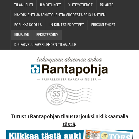
TILAA LEH­TI
ILMOI­TUK­SET
YHTEYS­TIE­DOT
PALAU­TE
NÄKÖIS­LEH­TI JA ARKIS­TO­LEH­TIÄ VUO­DES­TA 2013 LÄHTIEN
PORUK­KA KOOLLA
IIN KUN­TA­TIE­DOT­TEET
ERI­KOIS­LEH­DET
KIR­JAU­DU
REKIS­TE­RÖI­DY
DIGI­PAL­VE­LU PAPE­RI­LEH­DEN TILAAJALLE
Tutustu Rantapohjan tilaustarjouksiin klikkaamalla
tästä
.