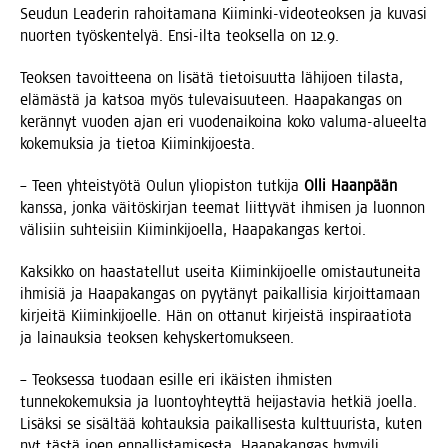
Seu­dun Lea­de­rin rahoi­ta­ma­na Kii­min­ki-video­teok­sen ja kuva­si
nuor­ten työs­ken­te­lyä. Ensi-ilta teok­sel­la on 12.9.
Teok­sen tavoit­tee­na on lisä­tä tie­toi­suut­ta lähi­joen tilas­ta,
elä­mäs­tä ja kat­soa myös tule­vai­suu­teen. Haa­pa­kan­gas on
kerän­nyt vuo­den ajan eri vuo­de­nai­koi­na koko valu­ma-alu­eel­ta
koke­muk­sia ja tie­toa Kiiminkijoesta.
– Teen yhteis­työ­tä Oulun yli­opis­ton tut­ki­ja
Olli Haan­pään
kans­sa, jon­ka väi­tös­kir­jan tee­mat liit­ty­vät ihmi­sen ja luon­non
väli­siin suh­tei­siin Kii­min­ki­joel­la, Haa­pa­kan­gas kertoi.
Kak­sik­ko on haas­ta­tel­lut usei­ta Kii­min­ki­joel­le omis­tau­tu­nei­ta
ihmi­siä ja Haa­pa­kan­gas on pyy­tä­nyt pai­kal­li­sia kir­joit­ta­maan
kir­jei­tä Kii­min­ki­joel­le. Hän on otta­nut kir­jeis­tä ins­pi­raa­tio­ta
ja lai­nauk­sia teok­sen kehyskertomukseen.
– Teok­ses­sa tuo­daan esil­le eri ikäis­ten ihmis­ten
tun­ne­ko­ke­muk­sia ja luon­to­yh­teyt­tä hei­jas­ta­via het­kiä joel­la.
Lisäk­si se sisäl­tää koh­tauk­sia pai­kal­li­ses­ta kult­tuu­ris­ta, kuten
nyt täs­tä joen ennal­lis­ta­mi­ses­ta, Haa­pa­kan­gas hymyili.