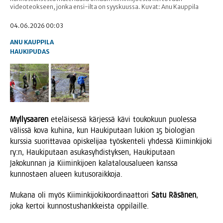
videoteokseen, jonka ensi-ilta on syyskuussa. Kuvat: Anu Kauppila
04.06.2026 00:03
ANU KAUPPILA
HAUKIPUDAS
Myl­ly­saa­ren
ete­läi­ses­sä kär­jes­sä kävi tou­ko­kuun puo­les­sa
välis­sä kova kuhi­na, kun Hau­ki­pu­taan lukion 15 bio­lo­gian
kurs­sia suo­rit­ta­vaa opis­ke­li­jaa työs­ken­te­li yhdes­sä Kii­min­ki­jo­ki
ry:n, Hau­ki­pu­taan asu­ka­syh­dis­tyk­sen, Hau­ki­pu­taan
Jako­kun­nan ja Kii­min­ki­joen kala­ta­lous­a­lu­een kans­sa
kun­nos­taen alu­een kutusoraikkoja.
Muka­na oli myös Kii­min­ki­jo­ki­koor­di­naat­to­ri
Satu Räsä­nen
,
joka ker­toi kun­nos­tus­hank­keis­ta oppilaille.