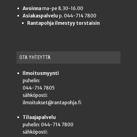
Avoinna
ma-pe 8.30-16.00
Asiakaspalvelu
p. 044-714 7800
Rantapohja ilmestyy torstaisin
OTA YHTEYT­TÄ
Ilmoitusmyynti
puhelin:
044-714 7805
sähköposti:
ilmoitukset@rantapohja.fi
Tilaajapalvelu
puhelin: 044-714 7800
sähköposti: