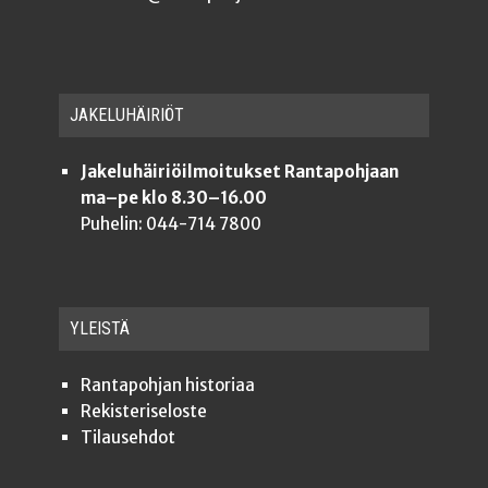
JAKE­LU­HÄI­RIÖT
Jakeluhäiriöilmoitukset Rantapohjaan
ma–pe klo 8.30–16.00
Puhelin: 044-714 7800
YLEISTÄ
Ran­ta­poh­jan historiaa
Rekis­te­ri­se­los­te
Tilauseh­dot