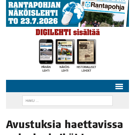
Avus­tuk­sia haet­ta­vis­sa