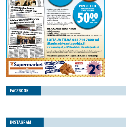
FACE­BOOK
INS­TA­GRAM