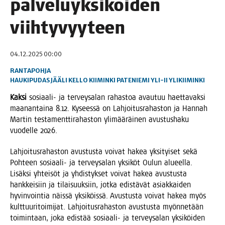
pal­ve­lu­yk­si­köi­den
viihtyvyyteen
04.12.2025 00:00
RANTAPOHJA
HAUKIPUDAS
JÄÄLI
KELLO
KIIMINKI
PATENIEMI
YLI-II
YLIKIIMINKI
Kak­si
sosi­aa­li- ja ter­vey­sa­lan rahas­toa avau­tuu haet­ta­vak­si
maa­nan­tai­na 8.12. Kysees­sä on Lah­joi­tus­ra­has­ton ja Han­nah
Mar­tin tes­ta­ment­ti­ra­has­ton yli­mää­räi­nen avus­tus­ha­ku
vuo­del­le 2026.
Lah­joi­tus­ra­has­ton avus­tus­ta voi­vat hakea yksi­tyi­set sekä
Poh­teen sosi­aa­li- ja ter­vey­sa­lan yksi­köt Oulun alu­eel­la.
Lisäk­si yhtei­söt ja yhdis­tyk­set voi­vat hakea avus­tus­ta
hank­kei­siin ja tilai­suuk­siin, jot­ka edis­tä­vät asiak­kai­den
hyvin­voin­tia näis­sä yksi­köis­sä. Avus­tus­ta voi­vat hakea myös
kult­tuu­ri­toi­mi­jat. Lah­joi­tus­ra­has­ton avus­tus­ta myön­ne­tään
toi­min­taan, joka edis­tää sosi­aa­li- ja ter­vey­sa­lan yksi­köi­den