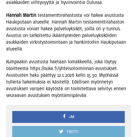
asiak­kai­den viih­ty­vyyt­tä ja hyvin­voin­tia Oulussa.
Han­nah Mar­tin
tes­ta­ment­ti­ra­has­tos­ta voi hakea avus­tus­ta
Hau­ki­pu­taan alu­eel­le. Han­nah Mar­tin tes­ta­ment­ti­ra­has­ton
avus­tus­ta voi­vat hakea pal­ve­lu­yk­si­köt, joil­la on y‑tunnus.
Avus­tus on tar­koi­tet­tu ikään­ty­nei­den pal­ve­lu­yk­si­köi­den
asuk­kai­den vir­kis­tys­toi­min­taan ja han­kin­toi­hin Hau­ki­pu­taan
alueella.
Kum­paa­kin avus­tus­ta hae­taan lomak­keel­la, joka löy­tyy
osoit­tees­ta https://ouka.fi/yhteisotoiminnan-avustukset.
Avus­tus­ten haku päät­tyy 12.1.2026 kel­lo 15.30. Myö­häs­sä
tul­lei­ta hake­muk­sia ei käsi­tel­lä. Edel­li­sen myön­ne­tyn
avus­tuk­sen varo­jen käy­tös­tä on toi­mi­tet­ta­va sel­vi­tys ennen
seu­raa­van avus­tuk­sen myöntämispäivää.
JAA
TWIITTI