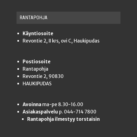
RAN­TA­POH­JA
Käyntiosoite
Revontie 2, II krs, ovi C, Haukipudas
Postiosoite
Rantapohja
Revontie 2, 90830
HAUKIPUDAS
Avoinna
ma-pe 8.30-16.00
Asiakaspalvelu
p. 044-714 7800
Rantapohja ilmestyy torstaisin