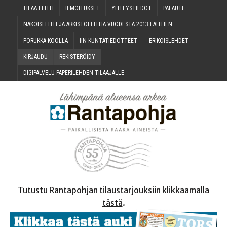
TILAA LEH­TI
ILMOI­TUK­SET
YHTEYS­TIE­DOT
PALAU­TE
NÄKÖIS­LEH­TI JA ARKIS­TO­LEH­TIÄ VUO­DES­TA 2013 LÄHTIEN
PORUK­KA KOOLLA
IIN KUN­TA­TIE­DOT­TEET
ERI­KOIS­LEH­DET
KIR­JAU­DU
REKIS­TE­RÖI­DY
DIGI­PAL­VE­LU PAPE­RI­LEH­DEN TILAAJALLE
Tutustu Rantapohjan tilaustarjouksiin klikkaamalla
tästä
.