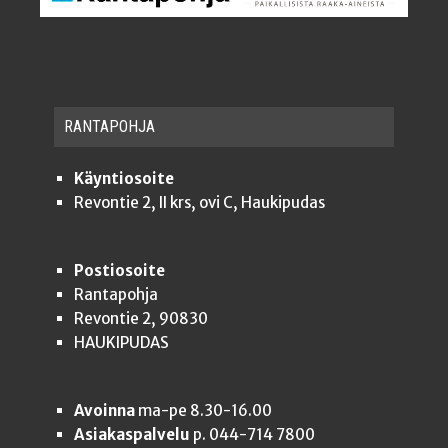
RAN­TA­POH­JA
Käyntiosoite
Revontie 2, II krs, ovi C, Haukipudas
Postiosoite
Rantapohja
Revontie 2, 90830
HAUKIPUDAS
Avoinna
ma-pe 8.30-16.00
Asiakaspalvelu
p. 044-714 7800