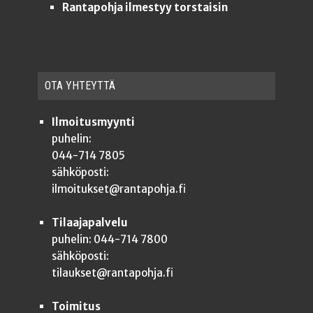
Rantapohja ilmestyy torstaisin
OTA YHTEYT­TÄ
Ilmoitusmyynti
puhelin:
044-714 7805
sähköposti:
ilmoitukset@rantapohja.fi
Tilaajapalvelu
puhelin: 044-714 7800
sähköposti:
tilaukset@rantapohja.fi
Toimitus