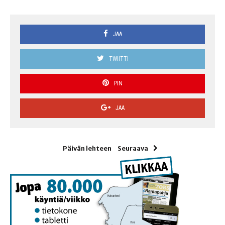
JAA
TWIITTI
PIN
JAA
Päivän lehteen
Seuraava