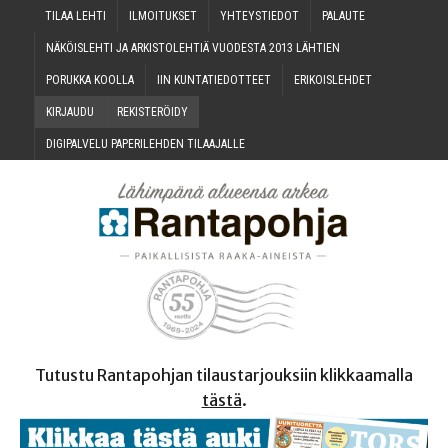
TILAA LEH­TI
ILMOI­TUK­SET
YHTEYS­TIE­DOT
PALAU­TE
NÄKÖIS­LEH­TI JA ARKIS­TO­LEH­TIÄ VUO­DES­TA 2013 LÄHTIEN
PORUK­KA KOOLLA
IIN KUN­TA­TIE­DOT­TEET
ERI­KOIS­LEH­DET
KIR­JAU­DU
REKIS­TE­RÖI­DY
DIGI­PAL­VE­LU PAPE­RI­LEH­DEN TILAAJALLE
Tutustu Rantapohjan tilaustarjouksiin klikkaamalla
tästä
.