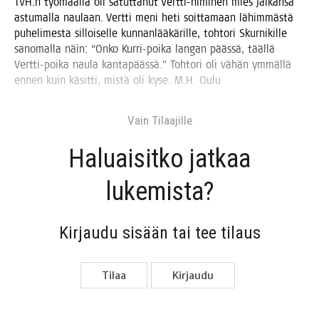
TVH:n työ­maal­la oli satut­ta­nut Vert­ti-nimi­nen mies jal­kan­sa
astu­mal­la nau­laan. Vert­ti meni heti soit­ta­maan lähim­mäs­tä
puhe­li­mes­ta sil­loi­sel­le kun­nan­lää­kä­ril­le, toh­to­ri Skur­ni­kil­le
sano­mal­la näin: “Onko Kur­ri-poi­ka lan­gan pääs­sä, tääl­lä
Vert­ti-poi­ka nau­la kan­ta­pääs­sä.” Toh­to­ri oli vähän ymmäl­lä
ennen kuin käsit­ti, mis­tä oli kyse. M.H. Oulu
Vain Tilaa­jil­le
Haluai­sit­ko jat­kaa
lukemista?
Kir­jau­du sisään tai tee tilaus
Tilaa
Kir­jau­du