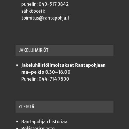
puhelin: 040-517 3842
sähköposti:
toimitus@rantapohja.fi
JAKE­LU­HÄI­RIÖT
Jakeluhäiriöilmoitukset Rantapohjaan
ma–pe klo 8.30–16.00
Puhelin: 044-714 7800
YLEISTÄ
Ran­ta­poh­jan historiaa
Rekis­te­ri­se­los­te