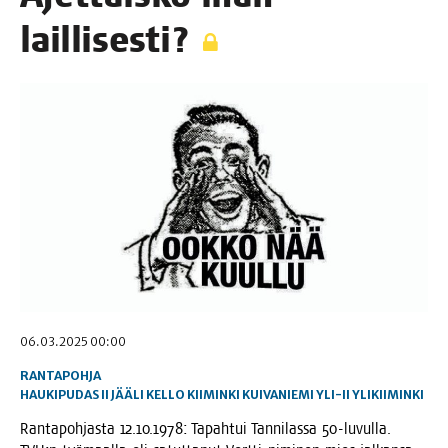
laillisesti?
06.03.2025 00:00
RANTAPOHJA
HAUKIPUDAS
II
JÄÄLI
KELLO
KIIMINKI
KUIVANIEMI
YLI-II
YLIKIIMINKI
Ran­ta­poh­jas­ta 12.10.1978: Tapah­tui Tan­ni­las­sa 50-luvul­la.