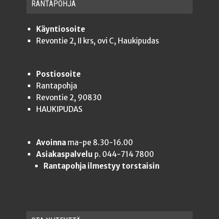
RAN­TA­POH­JA
Käyntiosoite
Revontie 2, II krs, ovi C, Haukipudas
Postiosoite
Rantapohja
Revontie 2, 90830
HAUKIPUDAS
Avoinna
ma-pe 8.30-16.00
Asiakaspalvelu
p. 044-714 7800
Rantapohja ilmestyy torstaisin