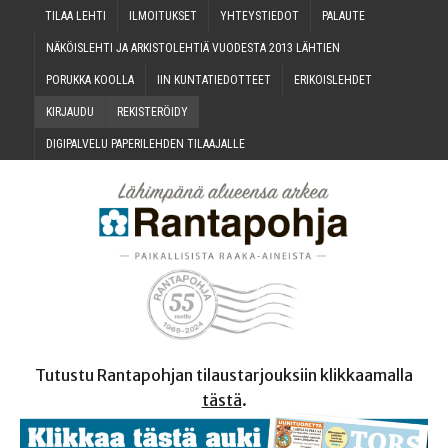
TILAA LEH­TI
ILMOI­TUK­SET
YHTEYS­TIE­DOT
PALAU­TE
NÄKÖIS­LEH­TI JA ARKIS­TO­LEH­TIÄ VUO­DES­TA 2013 LÄHTIEN
PORUK­KA KOOLLA
IIN KUN­TA­TIE­DOT­TEET
ERI­KOIS­LEH­DET
KIR­JAU­DU
REKIS­TE­RÖI­DY
DIGI­PAL­VE­LU PAPE­RI­LEH­DEN TILAAJALLE
Tutustu Rantapohjan tilaustarjouksiin klikkaamalla
tästä
.