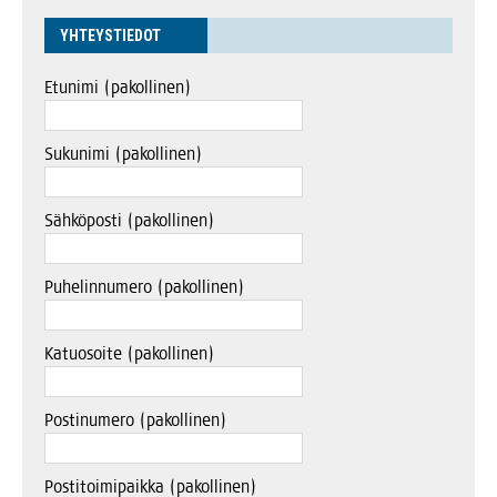
YHTEYS­TIE­DOT
Etu­ni­mi (pakol­li­nen)
Suku­ni­mi (pakol­li­nen)
Säh­kö­pos­ti (pakol­li­nen)
Puhe­lin­nu­me­ro (pakol­li­nen)
Katuo­soi­te (pakol­li­nen)
Pos­ti­nu­me­ro (pakol­li­nen)
Pos­ti­toi­mi­paik­ka (pakol­li­nen)