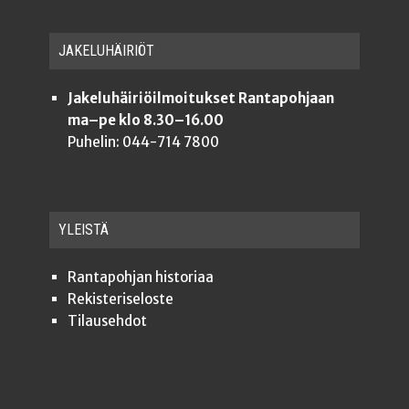
JAKE­LU­HÄI­RIÖT
Jakeluhäiriöilmoitukset Rantapohjaan
ma–pe klo 8.30–16.00
Puhelin: 044-714 7800
YLEISTÄ
Ran­ta­poh­jan historiaa
Rekis­te­ri­se­los­te
Tilauseh­dot