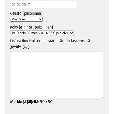
Osas­to (pakol­li­nen)
Koko ja hin­ta (pakol­li­nen)
Lisäk­si ilmoi­tuk­sen hin­taan lisä­tään las­ku­tus­li­sä
3e+alv=3,75
Merk­ke­jä jäl­jel­lä:
50
/ 50