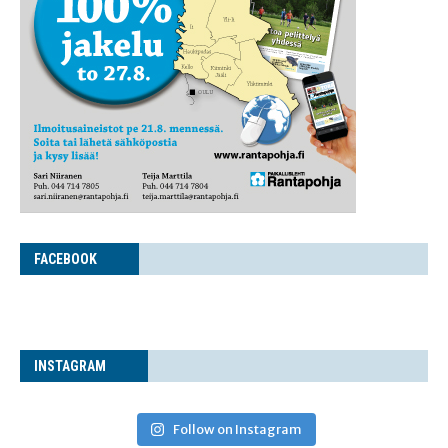
FACE­BOOK
INS­TA­GRAM
Follow on Instagram