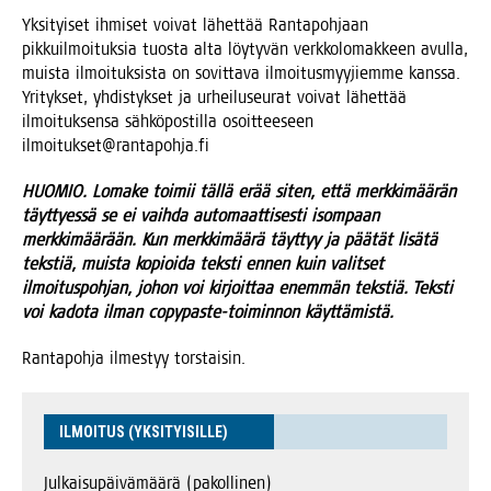
Yksi­tyi­set ihmi­set voi­vat lähet­tää Ran­ta­poh­jaan
pik­kuil­moi­tuk­sia tuos­ta alta löy­ty­vän verk­ko­lo­mak­keen avul­la,
muis­ta ilmoi­tuk­sis­ta on sovit­ta­va ilmoi­tus­myy­jiem­me kans­sa.
Yri­tyk­set, yhdis­tyk­set ja urhei­luseu­rat voi­vat lähet­tää
ilmoi­tuk­sen­sa säh­kö­pos­til­la osoit­tee­seen
ilmoitukset@rantapohja.fi
HUOMIO. Loma­ke toi­mii täl­lä erää siten, että merk­ki­mää­rän
täyt­tyes­sä se ei vaih­da auto­maat­ti­ses­ti isom­paan
merk­ki­mää­rään. Kun merk­ki­mää­rä täyt­tyy ja pää­tät lisä­tä
teks­tiä, muis­ta kopioi­da teks­ti ennen kuin valit­set
ilmoi­tus­poh­jan, johon voi kir­joit­taa enem­män teks­tiä. Teks­ti
voi kado­ta ilman copy­pas­te-toi­min­non käyttämistä.
Ran­ta­poh­ja ilmes­tyy torstaisin.
ILMOI­TUS (YKSI­TYI­SIL­LE)
Jul­kai­su­päi­vä­mää­rä (pakol­li­nen)