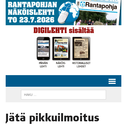
Jätä pik­kuil­moi­tus