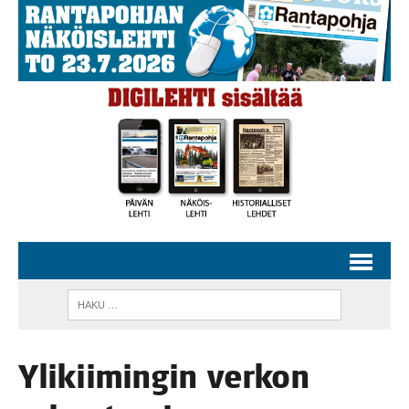
Yli­kii­min­gin ver­kon