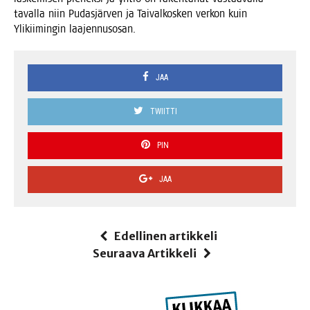
taval­la niin Pudas­jär­ven ja Tai­val­kos­ken ver­kon kuin
Yli­kii­min­gin laajennusosan.
JAA
TWIITTI
PIN
JAA
Edellinen artikkeli
Seuraava Artikkeli