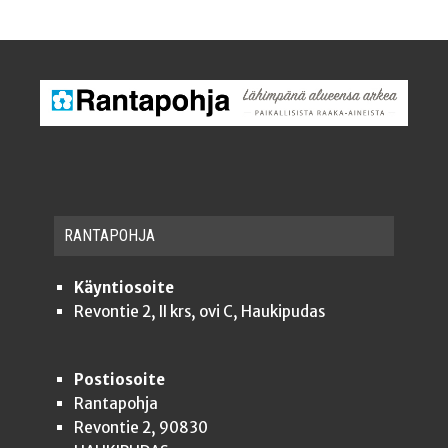
RAN­TA­POH­JA
Käyntiosoite
Revontie 2, II krs, ovi C, Haukipudas
Postiosoite
Rantapohja
Revontie 2, 90830