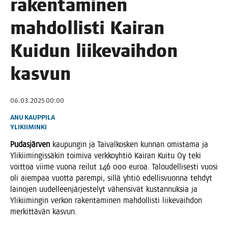
raken­ta­mi­nen
mah­dol­lis­ti Kai­ran
Kui­dun lii­ke­vaih­don
kasvun
06.03.2025 00:00
ANU KAUPPILA
YLIKIIMINKI
Pudas­jär­ven
kau­pun­gin ja Tai­val­kos­ken kun­nan omis­ta­ma ja
Yli­kii­min­gis­sä­kin toi­mi­va verk­ko­yh­tiö Kai­ran Kui­tu Oy teki
voit­toa vii­me vuo­na rei­lut 146 000 euroa. Talou­del­li­ses­ti vuo­si
oli aiem­paa vuot­ta parem­pi, sil­lä yhtiö edel­lis­vuon­na teh­dyt
lai­no­jen uudel­leen­jär­jes­te­lyt vähen­si­vät kus­tan­nuk­sia ja
Yli­kii­min­gin ver­kon raken­ta­mi­nen mah­dol­lis­ti lii­ke­vaih­don
mer­kit­tä­vän kasvun.