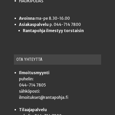
HAUKIPUDAS
Avoinna
ma-pe 8.30-16.00
Asiakaspalvelu
p. 044-714 7800
Rantapohja ilmestyy torstaisin
OTA YHTEYT­TÄ
Ilmoitusmyynti
puhelin:
044-714 7805
sähköposti:
ilmoitukset@rantapohja.fi
Tilaajapalvelu