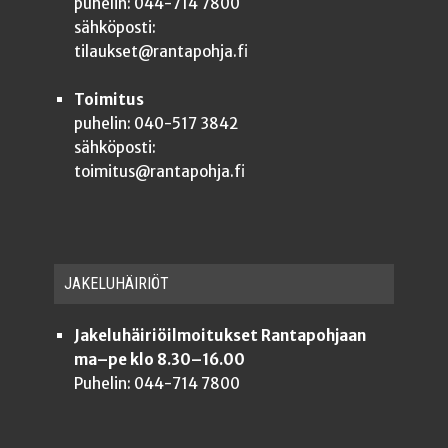
puhelin: 044-714 7800
sähköposti:
tilaukset@rantapohja.fi
Toimitus
puhelin: 040-517 3842
sähköposti:
toimitus@rantapohja.fi
JAKE­LU­HÄI­RIÖT
Jakeluhäiriöilmoitukset Rantapohjaan
ma–pe klo 8.30–16.00
Puhelin: 044-714 7800