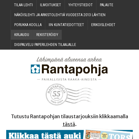
TILAA LEH­TI
ILMOI­TUK­SET
YHTEYS­TIE­DOT
PALAU­TE
NÄKÖIS­LEH­TI JA ARKIS­TO­LEH­TIÄ VUO­DES­TA 2013 LÄHTIEN
PORUK­KA KOOLLA
IIN KUN­TA­TIE­DOT­TEET
ERI­KOIS­LEH­DET
KIR­JAU­DU
REKIS­TE­RÖI­DY
DIGI­PAL­VE­LU PAPE­RI­LEH­DEN TILAAJALLE
Tutustu Rantapohjan tilaustarjouksiin klikkaamalla
tästä
.