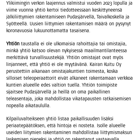
Yli­kii­min­gin ver­kon laa­jen­nus val­mis­tui vuo­den 2023 lopul­la ja
vii­me vuon­na yhtiö ker­toi tie­dot­tees­saan kes­kit­ty­neen­sä
jäl­ki­liit­ty­mien raken­ta­mi­seen Pudas­jär­vel­lä, Tai­val­kos­kel­la ja
Syöt­teel­lä. Uusien liit­ty­mien raken­ta­mi­sen mää­rä on pysy­nyt
koro­na­vuo­sia lukuu­not­ta­mat­ta tasaisena.
Yhtiön
taus­tal­la ei ole ulko­mai­sia rahoit­ta­jia tai omis­ta­jia,
min­kä yhtiö kat­soo ole­van nykyi­ses­sä maa­il­man­ti­lan­tees­sa
mer­kit­tä­vä tur­val­li­suus­te­ki­jä. Yhtiön omis­ta­jat ovat myös
lin­jan­neet, että yhtiö ei ole myy­tä­vä­nä. Kai­ran Kui­tu Oy
perus­tet­tiin aika­naan omis­ta­ja­kun­tien toi­mes­ta, kos­ka
sil­loi­set teleo­pe­raat­to­rit eivät alka­neet raken­ta­maan verk­koa
kun­tien alu­eel­le edes val­tion tuel­la. Yhtiön toi­mi­pis­te
sijait­see Pudas­jär­vel­lä ja heil­lä on oma pai­kal­li­nen
telea­sen­ta­ja, joka mah­dol­lis­taa vika­ta­paus­ten rat­kai­se­mi­sen
nopeal­la aikataululla.
Kil­pai­lu­val­teik­seen yhtiö lis­taa pai­kal­li­suu­den lisäk­si
peri­aa­te­pää­tök­sen, että hin­to­ja ei nos­te­ta. Isol­le alu­eel­le
usei­den lii­ty­mien raken­ta­mi­nen mah­dol­lis­taa liit­ty­mis­mak­sun
las­ke­mi­sen pie­nek­si ja yhtiö on raken­ta­nut vas­taa­val­la