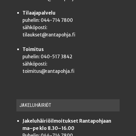
Tilaajapalvelu
puhelin: 044-714 7800
sähköposti:
tilaukset@rantapohja.fi
Toimitus
puhelin: 040-517 3842
sähköposti:
toimitus@rantapohja.fi
JAKE­LU­HÄI­RIÖT
Jakeluhäiriöilmoitukset Rantapohjaan
ma–pe klo 8.30–16.00
Puhelin: 044-714 7800