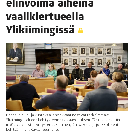
elin­voi­ma aihei­na
vaa­li­kier­tu­eel­la
Ylikiimingissä
Paneelin alue- ja kuntavaaliehdokkaat nostivat tärkeimmäksi
Ylikiimingin alueen kehitysteemaksi kaavoituksen. Tärkeänä nähtiin
myös paikallisten yritysten tukeminen, lähipalvelut ja joukkoliikenteen
kehittäminen. Kuva: Teea Tunturi