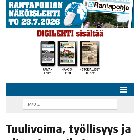
Tuu­li­voi­ma, työl­li­syys ja