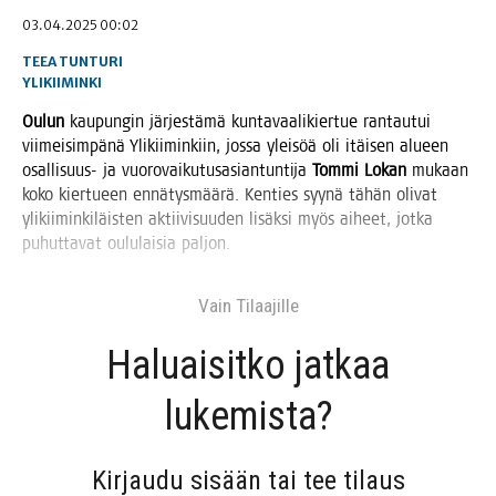
03.04.2025 00:02
TEEA TUNTURI
YLIKIIMINKI
Oulun
kau­pun­gin jär­jes­tä­mä kun­ta­vaa­li­kier­tue ran­tau­tui
vii­mei­sim­pä­nä Yli­kii­min­kiin, jos­sa ylei­söä oli itäi­sen alu­een
osal­li­suus- ja vuo­ro­vai­ku­tus­asian­tun­ti­ja
Tom­mi Lokan
mukaan
koko kier­tu­een ennä­tys­mää­rä. Ken­ties syy­nä tähän oli­vat
yli­kii­min­ki­läis­ten aktii­vi­suu­den lisäk­si myös aiheet, jot­ka
puhut­ta­vat oulu­lai­sia paljon.
Vain Tilaa­jil­le
Haluai­sit­ko jat­kaa
lukemista?
Kir­jau­du sisään tai tee tilaus