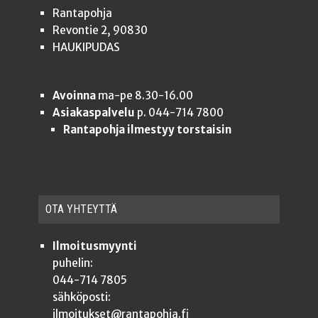
Rantapohja
Revontie 2, 90830
HAUKIPUDAS
Avoinna
ma-pe 8.30-16.00
Asiakaspalvelu
p. 044-714 7800
Rantapohja ilmestyy torstaisin
OTA YHTEYT­TÄ
Ilmoitusmyynti
puhelin:
044-714 7805
sähköposti:
ilmoitukset@rantapohja.fi