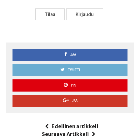
Tilaa
Kir­jau­du
JAA
TWIITTI
PIN
JAA
Edellinen artikkeli
Seuraava Artikkeli