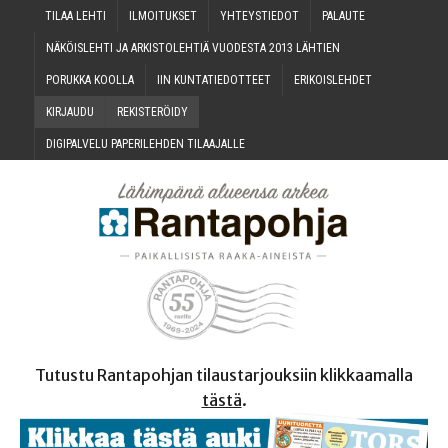
TILAA LEH­TI
ILMOI­TUK­SET
YHTEYS­TIE­DOT
PALAU­TE
NÄKÖIS­LEH­TI JA ARKIS­TO­LEH­TIÄ VUO­DES­TA 2013 LÄHTIEN
PORUK­KA KOOLLA
IIN KUN­TA­TIE­DOT­TEET
ERI­KOIS­LEH­DET
KIR­JAU­DU
REKIS­TE­RÖI­DY
DIGI­PAL­VE­LU PAPE­RI­LEH­DEN TILAAJALLE
Tutustu Rantapohjan tilaustarjouksiin klikkaamalla
tästä
.