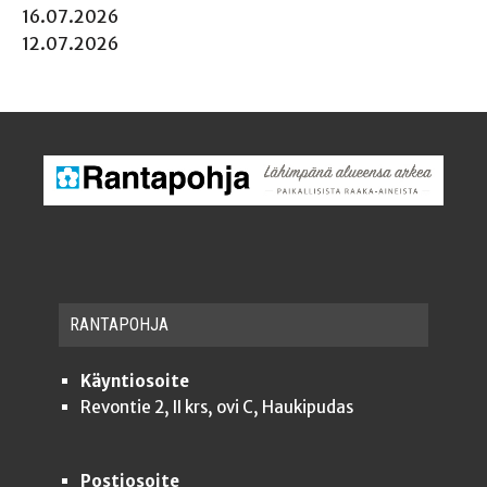
16.07.2026
12.07.2026
RAN­TA­POH­JA
Käyntiosoite
Revontie 2, II krs, ovi C, Haukipudas
Postiosoite