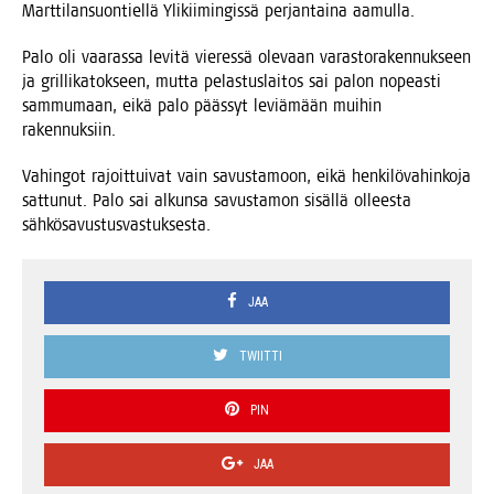
Mart­ti­lan­suon­tiel­lä Yli­kii­min­gis­sä per­jan­tai­na aamulla.
Palo oli vaa­ras­sa levi­tä vie­res­sä ole­vaan varas­to­ra­ken­nuk­seen
ja gril­li­ka­tok­seen, mut­ta pelas­tus­lai­tos sai palon nopeas­ti
sam­mu­maan, eikä palo pääs­syt leviä­mään mui­hin
rakennuksiin.
Vahin­got rajoit­tui­vat vain savus­ta­moon, eikä hen­ki­lö­va­hin­ko­ja
sat­tu­nut. Palo sai alkun­sa savus­ta­mon sisäl­lä ollees­ta
sähkösavustusvastuksesta.
JAA
TWIITTI
PIN
JAA