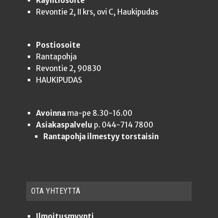
Käyntiosoite
Revontie 2, II krs, ovi C, Haukipudas
Postiosoite
Rantapohja
Revontie 2, 90830
HAUKIPUDAS
Avoinna
ma-pe 8.30-16.00
Asiakaspalvelu
p. 044-714 7800
Rantapohja ilmestyy torstaisin
OTA YHTEYT­TÄ
Ilmoitusmyynti