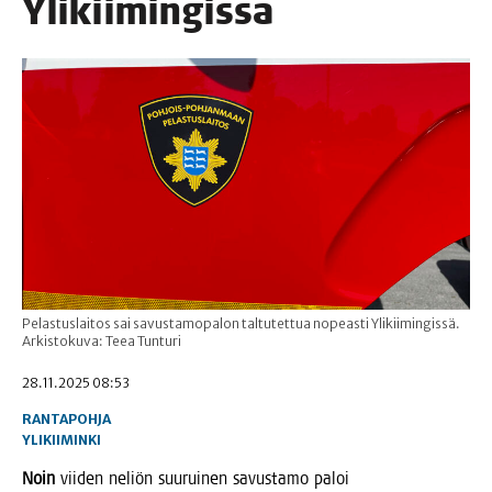
Ylikiimingissä
Pelastuslaitos sai savustamopalon taltutettua nopeasti Ylikiimingissä.
Arkistokuva: Teea Tunturi
28.11.2025 08:53
RANTAPOHJA
YLIKIIMINKI
Noin
vii­den neliön suu­rui­nen savus­ta­mo paloi