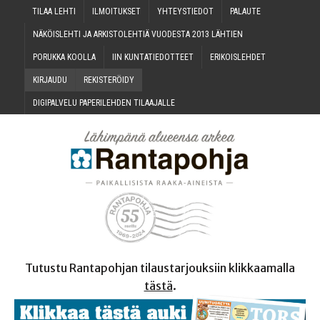
TILAA LEH­TI
ILMOI­TUK­SET
YHTEYS­TIE­DOT
PALAU­TE
NÄKÖIS­LEH­TI JA ARKIS­TO­LEH­TIÄ VUO­DES­TA 2013 LÄHTIEN
PORUK­KA KOOLLA
IIN KUN­TA­TIE­DOT­TEET
ERI­KOIS­LEH­DET
KIR­JAU­DU
REKIS­TE­RÖI­DY
DIGI­PAL­VE­LU PAPE­RI­LEH­DEN TILAAJALLE
Tutustu Rantapohjan tilaustarjouksiin klikkaamalla
tästä
.