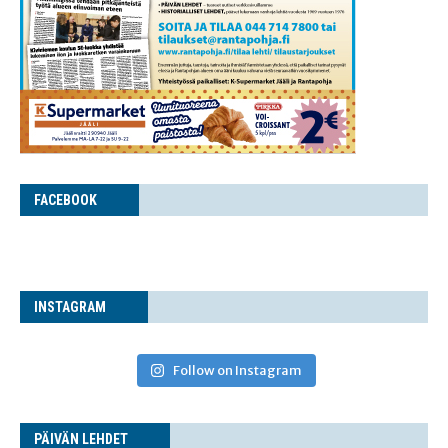
FACE­BOOK
INS­TA­GRAM
Follow on Instagram
PÄI­VÄN LEHDET