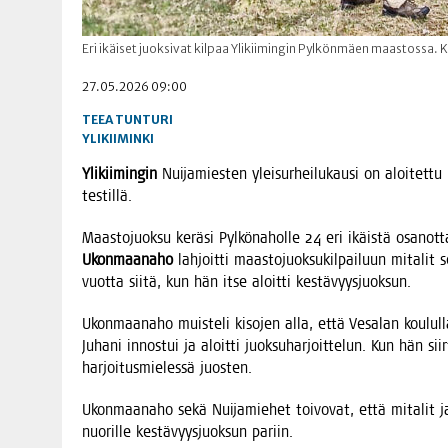
Eri ikäiset juoksivat kilpaa Ylikiimingin Pylkönmäen maastossa. K
27.05.2026 09:00
TEEA TUNTURI
YLIKIIMINKI
Yli­kii­min­gin
Nui­ja­mies­ten ylei­sur­hei­lu­kausi on aloi­tet­tu 
testillä.
Maas­to­juok­su kerä­si Pyl­kö­na­hol­le 24 eri ikäis­tä osa­not­
Ukon­maa­na­ho
lah­joit­ti maas­to­juok­su­kil­pai­luun mita­l
vuot­ta sii­tä, kun hän itse aloit­ti kestävyysjuoksun.
Ukon­maa­na­ho muis­te­li kiso­jen alla, että Vesa­lan kou­lul­
Juha­ni innos­tui ja aloit­ti juok­su­har­joit­te­lun. Kun hän siir
har­joi­tus­mie­les­sä juosten.
Ukon­maa­na­ho sekä Nui­ja­mie­het toi­vo­vat, että mita­lit ja P
nuo­ril­le kes­tä­vyys­juok­sun pariin.