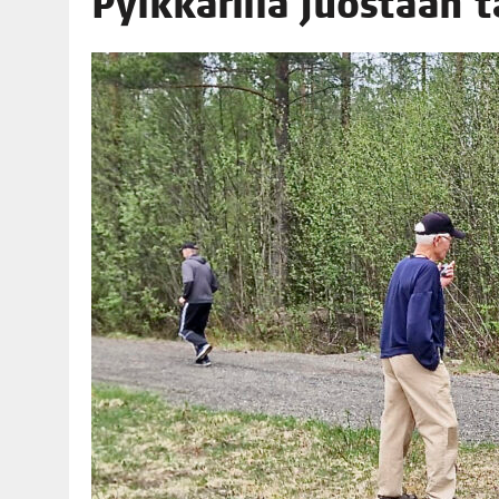
Pylk­kä­ril­lä juos­taan 
06.08.2026
|
TOI­VEI­DEN KOTI IISTÄ!
06.08.2026
|
KII­MIN­KI­PÄI­VÄT JÄR­JES­TE­TÄÄN PERIN­TEI­TÄ KUNNIOIT