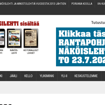
KÖIS­LEH­TI JA ARKIS­TO­LEH­TIÄ VUO­DES­TA 2013 LÄHTIEN
PORUK­KA KOOLLA
IIN KU
Tutustu
­KI
JÄÄ­LI
KEL­LO
YLI­KII­MIN­KI
YLI-II
KES­KUS­TE­LEM­ME
STA