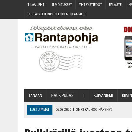
TILAA LEH­TI
ILMOI­TUK­SET
YHTEYS­TIE­DOT
PALAU­TE
NÄ
DIGI­PAL­VE­LU PAPE­RI­LEH­DEN TILAAJALLE
TÄNÄÄN
HAU­KI­PU­DAS
II
KUI­VA­NIE­MI
KII­MIN
LUETUIMMAT
06.08.2026
|
ONKS KAU­NOO NÄKYNY?
06.08.2026
|
MAKA­RO­NI­LAA­TI­KOL­LA ARKEEN
06.08.2026
|
OPIN­TOI­HIN KAN­SA­LAIS­OPIS­TOS­SA VOI SAA­DA AVUSTU