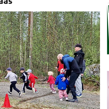
taas
TAEN