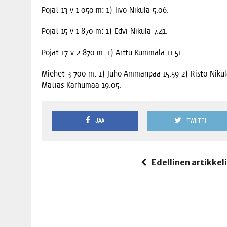
Pojat 13 v 1 050 m: 1) Iivo Niku­la 5.06.
Pojat 15 v 1 870 m: 1) Edvi Niku­la 7.41.
Pojat 17 v 2 870 m: 1) Art­tu Kum­ma­la 11.51.
Mie­het 3 700 m: 1) Juho Ämmän­pää 15.59 2) Ris­to Niku­la
Matias Kar­hu­maa 19.05.
JAA
TWIITTI
Edellinen artikkel