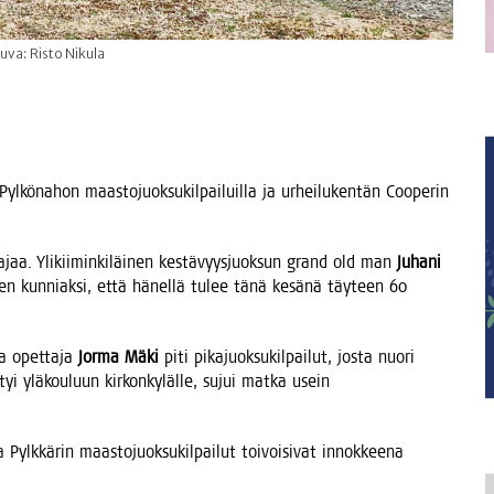
uva: Risto Nikula
Pyl­kö­na­hon maas­to­juok­su­kil­pai­luil­la ja urhei­lu­ken­tän Coo­pe­rin
ta­jaa. Yli­kii­min­ki­läi­nen kes­tä­vyys­juok­sun grand old man
Juha­ni
it sen kun­niak­si, että hänel­lä tulee tänä kesä­nä täy­teen 60
la opet­ta­ja
Jor­ma Mäki
piti pika­juok­su­kil­pai­lut, jos­ta nuo­ri
­tyi ylä­kou­luun kir­kon­ky­läl­le, sujui mat­ka usein
ylk­kä­rin maas­to­juok­su­kil­pai­lut toi­voi­si­vat innok­kee­na