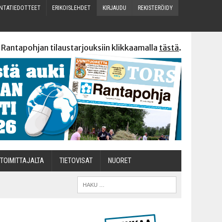
N­TA­TIE­DOT­TEET
ERI­KOIS­LEH­DET
KIR­JAU­DU
REKIS­TE­RÖI­DY
 Rantapohjan tilaustarjouksiin klikkaamalla
tästä
.
TOI­MIT­TA­JAL­TA
TIETOVISAT
NUO­RET