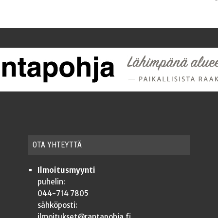
OTA YHTEYT­TÄ
Ilmoitusmyynti
puhelin:
044-714 7805
sähköposti:
ilmoitukset@rantapohja.fi