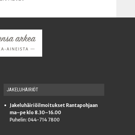
JAKE­LU­HÄI­RIÖT
Jakeluhäiriöilmoitukset Rantapohjaan
ma–pe klo 8.30–16.00
Puhelin: 044-714 7800