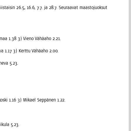
iis­tai­sin 26.5, 16.6, 7.7. ja 28.7. Seu­raa­vat maas­to­juok­sut
maa 1.38 3) Vie­no Vähä­aho 2.21.
­va 1.17 3) Kert­tu Vähä­aho 2.00.
ne­va 5.23.
­kos­ki 1.16 3) Mikael Sep­pä­nen 1.22.
ku­la 5.23.