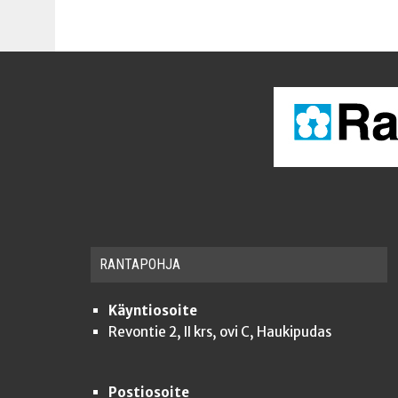
RAN­TA­POH­JA
Käyntiosoite
Revontie 2, II krs, ovi C, Haukipudas
Postiosoite