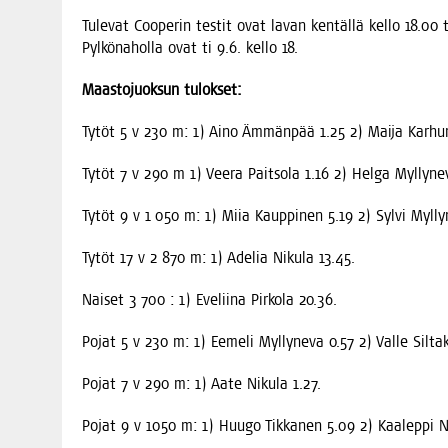
Tule­vat Coo­pe­rin tes­tit ovat lavan ken­täl­lä kel­lo 18.00 t
Pyl­kö­na­hol­la ovat ti 9.6. kel­lo 18.
Maas­to­juok­sun tulokset:
Tytöt 5 v 230 m: 1) Aino Ämmän­pää 1.25 2) Mai­ja Kar­hu­
Tytöt 7 v 290 m 1) Vee­ra Pait­so­la 1.16 2) Hel­ga Myl­ly­ne
Tytöt 9 v 1 050 m: 1) Miia Kaup­pi­nen 5.19 2) Syl­vi Myl­ly­
Tytöt 17 v 2 870 m: 1) Ade­lia Niku­la 13.45.
Nai­set 3 700 : 1) Eve­lii­na Pir­ko­la 20.36.
Pojat 5 v 230 m: 1) Eeme­li Myl­ly­ne­va 0.57 2) Val­le Sil­ta
Pojat 7 v 290 m: 1) Aate Niku­la 1.27.
Pojat 9 v 1050 m: 1) Huu­go Tik­ka­nen 5.09 2) Kaa­lep­pi Ni