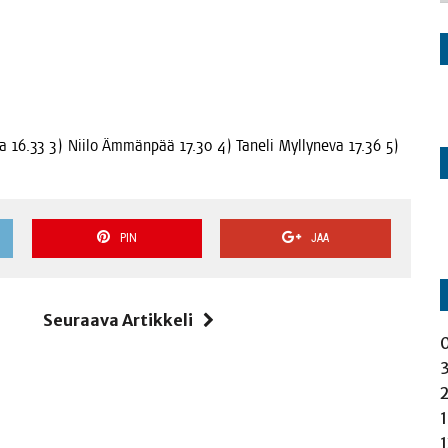
 16.33 3) Nii­lo Ämmän­pää 17.30 4) Tane­li Myl­ly­ne­va 17.36 5)
PIN
JAA
i
Seuraava Artikkeli