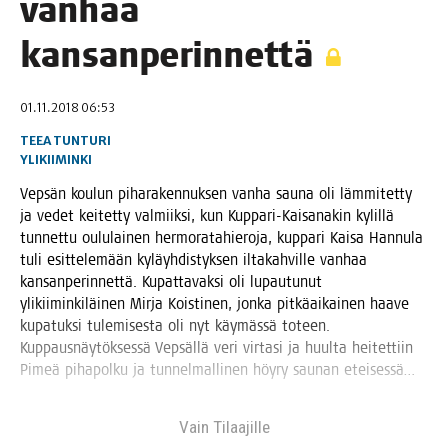
van­haa
kansanperinnettä
01.11.2018 06:53
TEEA TUNTURI
YLIKIIMINKI
Vep­sän kou­lun piha­ra­ken­nuk­sen van­ha sau­na oli läm­mi­tet­ty
ja vedet kei­tet­ty val­miik­si, kun Kup­pa­ri-Kai­sa­na­kin kylil­lä
tun­net­tu oulu­lai­nen her­mo­ra­ta­hie­ro­ja, kup­pa­ri Kai­sa Han­nu­la
tuli esit­te­le­mään kyläyh­dis­tyk­sen ilta­kah­vil­le van­haa
kan­san­pe­rin­net­tä. Kupat­ta­vak­si oli lupau­tu­nut
yli­kii­min­ki­läi­nen Mir­ja Kois­ti­nen, jon­ka pit­kä­ai­kai­nen haa­ve
kupa­tuk­si tule­mi­ses­ta oli nyt käy­mäs­sä toteen.
Kup­paus­näy­tök­ses­sä Vep­säl­lä veri vir­ta­si ja huul­ta hei­tet­tiin
Pimeä piha­pol­ku ja tun­nel­mal­li­nen höy­ry sau­nan eteisessä…
Vain Tilaa­jil­le