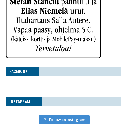
FACE­BOOK
INS­TA­GRAM
Follow on Instagram