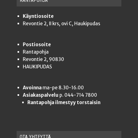
RAN­TA­POH­JA
Käyntiosoite
Revontie 2, II krs, ovi C, Haukipudas
Postiosoite
Rantapohja
Revontie 2, 90830
HAUKIPUDAS
Avoinna
ma-pe 8.30-16.00
Asiakaspalvelu
p. 044-714 7800
Rantapohja ilmestyy torstaisin
OTA YHTEYT­TÄ