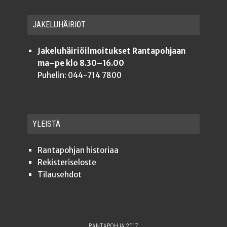
JAKE­LU­HÄI­RIÖT
Jakeluhäiriöilmoitukset Rantapohjaan
ma–pe klo 8.30–16.00
Puhelin: 044-714 7800
YLEISTÄ
Ran­ta­poh­jan historiaa
Rekis­te­ri­se­los­te
Tilauseh­dot
RANTAPOHJA 2017