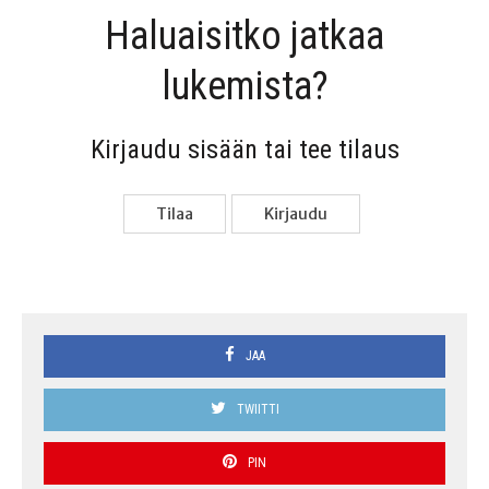
Haluai­sit­ko jat­kaa
lukemista?
Kir­jau­du sisään tai tee tilaus
Tilaa
Kir­jau­du
JAA
TWIITTI
PIN