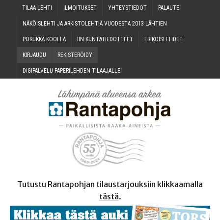
TILAA LEH­TI
ILMOI­TUK­SET
YHTEYS­TIE­DOT
PALAU­TE
NÄKÖIS­LEH­TI JA ARKIS­TO­LEH­TIÄ VUO­DES­TA 2013 LÄHTIEN
PORUK­KA KOOLLA
IIN KUN­TA­TIE­DOT­TEET
ERI­KOIS­LEH­DET
KIR­JAU­DU
REKIS­TE­RÖI­DY
DIGI­PAL­VE­LU PAPE­RI­LEH­DEN TILAAJALLE
Tutustu Rantapohjan tilaustarjouksiin klikkaamalla
tästä
.