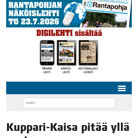
Kup­pa­ri-Kai­sa pitää yllä