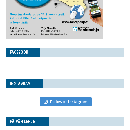
FACE­BOOK
INS­TA­GRAM
Follow on Instagram
PÄI­VÄN LEHDET