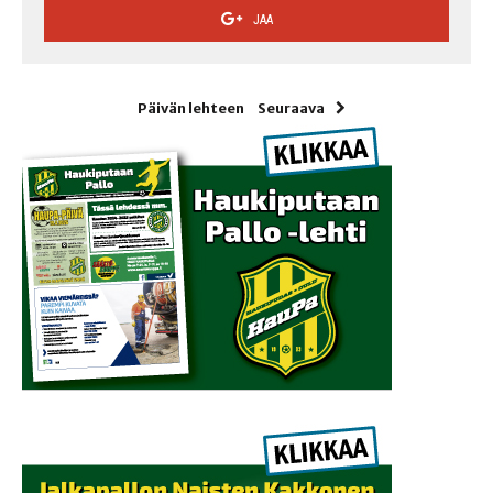
JAA
Päivän lehteen
Seuraava