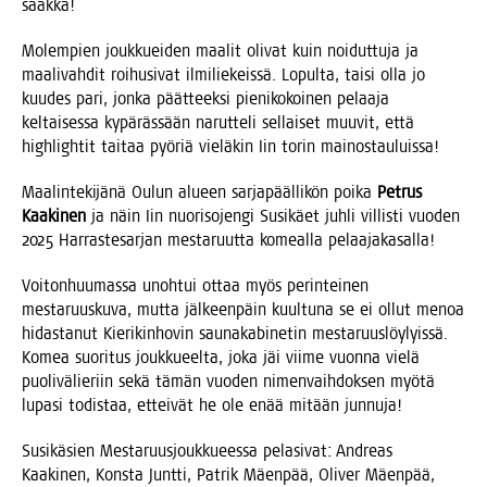
saakka!
Molem­pien jouk­kuei­den maa­lit oli­vat kuin noi­dut­tu­ja ja
maa­li­vah­dit roi­husi­vat ilmi­lie­keis­sä. Lopul­ta, tai­si olla jo
kuu­des pari, jon­ka päät­teek­si pie­ni­ko­koi­nen pelaa­ja
kel­tai­ses­sa kypä­räs­sään narut­te­li sel­lai­set muu­vit, että
high­ligh­tit tai­taa pyö­riä vie­lä­kin Iin torin mainostauluissa!
Maa­lin­te­ki­jä­nä Oulun alu­een sar­ja­pääl­li­kön poi­ka
Pet­rus
Kaa­ki­nen
ja näin Iin nuo­ri­so­jen­gi Susi­käet juh­li vil­lis­ti vuo­den
2025 Har­ras­te­sar­jan mes­ta­ruut­ta komeal­la pelaajakasalla!
Voi­ton­huu­mas­sa unoh­tui ottaa myös perin­tei­nen
mes­ta­ruus­ku­va, mut­ta jäl­keen­päin kuul­tu­na se ei ollut menoa
hidas­ta­nut Kie­ri­kin­ho­vin sau­na­ka­bi­ne­tin mes­ta­ruus­löy­lyis­sä.
Komea suo­ri­tus jouk­ku­eel­ta, joka jäi vii­me vuon­na vie­lä
puo­li­vä­lie­riin sekä tämän vuo­den nimen­vaih­dok­sen myö­tä
lupa­si todis­taa, ettei­vät he ole enää mitään junnuja!
Susi­kä­sien Mes­ta­ruus­jouk­ku­ees­sa pela­si­vat: Andreas
Kaa­ki­nen, Kons­ta Junt­ti, Pat­rik Mäen­pää, Oli­ver Mäen­pää,