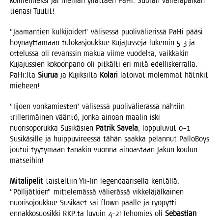
kol­men­nek­si jäi hie­man yllät­täen PaHi. Suo­ran välie­rä­pai­kan
tie­na­si Tuutit!
”Jaa­man­tien kul­ki­joi­den” väli­ses­sä puo­li­vä­lie­ris­sä PaHi pää­si
höy­näyt­tä­mään tulo­kas­jouk­kue Kuja­Jus­se­ja luke­min 5–3 ja
otte­lus­sa oli revans­sin makua vii­me vuo­del­ta, vaik­ka­kin
Kuja­jus­sien kokoon­pa­no oli pit­käl­ti eri mitä edel­lis­ker­ral­la.
PaHi:lta
Siu­rua
ja Kujik­sil­ta
Kola­ri
latoi­vat molem­mat hät­ri­kit
mieheen!
”Iijoen von­ka­mies­ten” väli­ses­sä puo­li­vä­lie­räs­sä näh­tiin
tril­le­ri­mäi­nen vään­tö, jon­ka ainoan maa­lin iski
nuo­ri­so­po­ruk­ka Susi­kä­sien
Pat­rik Save­la
, lop­pu­lu­vut 0–1
Susi­kä­sil­le ja huip­pu­vi­rees­sä tähän saak­ka pelan­nut Pal­lo­Bo­ys
jou­tui tyy­ty­mään tänä­kin vuon­na ainoas­taan Jakun kou­lun
matseihin!
Mita­li­pe­lit
tais­tel­tiin Yli-Iin legen­daa­ri­sel­la ken­täl­lä.
”Pöl­li­jät­kien” mit­te­le­mäs­sä välie­räs­sä vik­ke­lä­jäl­kai­nen
nuo­ri­so­jouk­kue Susi­käet sai flown pääl­le ja ryö­pyt­ti
ennak­ko­suo­sik­ki RKP:ta luvuin 4–2! Teho­mies oli
Sebas­tian