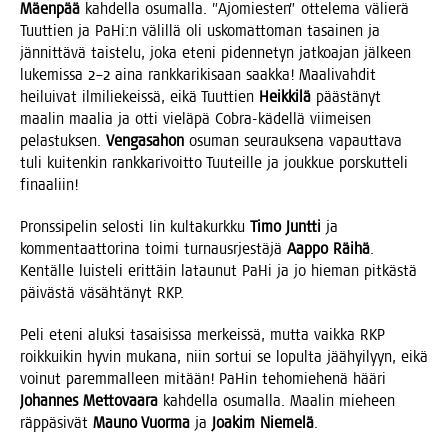
Mäen­pää
kah­del­la osu­mal­la. ”Ajo­mies­ten” otte­le­ma välie­rä
Tuut­tien ja PaHi:n välil­lä oli usko­mat­to­man tasai­nen ja
jän­nit­tä­vä tais­te­lu, joka ete­ni piden­ne­tyn jat­koa­jan jäl­keen
luke­mis­sa 2–2 aina rank­ka­ri­ki­saan saak­ka! Maa­li­vah­dit
hei­lui­vat ilmi­lie­keis­sä, eikä Tuut­tien
Heik­ki­lä
pääs­tä­nyt
maa­lin maa­lia ja otti vie­lä­pä Cobra-kädel­lä vii­mei­sen
pelas­tuk­sen.
Ven­ga­sa­hon
osu­man seu­rauk­se­na vapaut­ta­va
tuli kui­ten­kin rank­ka­ri­voit­to Tuu­teil­le ja jouk­kue pors­kut­te­li
finaaliin!
Prons­si­pe­lin selos­ti Iin kul­ta­kurk­ku
Timo Junt­ti
ja
kom­men­taat­to­ri­na toi­mi tur­nausr­jes­tä­jä
Aap­po Räi­hä
.
Ken­täl­le luis­te­li erit­täin latau­nut PaHi ja jo hie­man pit­käs­tä
päi­väs­tä väsäh­tä­nyt RKP.
Peli ete­ni aluk­si tasai­sis­sa mer­keis­sä, mut­ta vaik­ka RKP
roik­kui­kin hyvin muka­na, niin sor­tui se lopul­ta jää­hyi­lyyn, eikä
voi­nut parem­mal­leen mitään! PaHin teho­mie­he­nä hää­ri
Johan­nes Met­to­vaa­ra
kah­del­la osu­mal­la. Maa­lin mie­heen
räp­pä­si­vät
Mau­no Vuor­ma
ja
Joa­kim Nie­me­lä
.