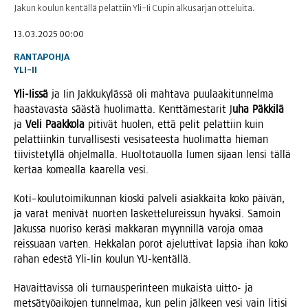
Jakun koulun kentällä pelattiin Yli-Ii Cupin alkusarjan otteluita.
13.03.2025 00:00
RANTAPOHJA
YLI-II
Yli-Iis­sä
ja Iin Jak­ku­ky­läs­sä oli mah­ta­va puu­laa­ki­tun­nel­ma
haas­ta­vas­ta sääs­tä huo­li­mat­ta. Kent­tä­mes­ta­rit J
uha Päk­ki­lä
ja
Veli Paak­ko­la
piti­vät huo­len, että pelit pelat­tiin kuin
pelat­tiin­kin tur­val­li­ses­ti vesi­sa­tees­ta huo­li­mat­ta hie­man
tii­vis­te­tyl­lä ohjel­mal­la. Huol­to­tauol­la lumen sijaan len­si täl­lä
ker­taa komeal­la kaa­rel­la vesi.
Koti–koulutoimikunnan kios­ki pal­ve­li asiak­kai­ta koko päi­vän,
ja varat meni­vät nuor­ten las­ket­te­lu­reis­sun hyväk­si. Samoin
Jakus­sa nuo­ri­so kerä­si mak­ka­ran myyn­nil­lä varo­ja omaa
reis­su­aan var­ten. Hek­ka­lan porot aje­lut­ti­vat lap­sia ihan koko
rahan edes­tä Yli-Iin kou­lun YU-kentällä.
Havait­ta­vis­sa oli tur­naus­pe­rin­teen mukais­ta uit­to- ja
met­sä­työ­ai­ko­jen tun­nel­maa, kun pelin jäl­keen vesi vain liti­si