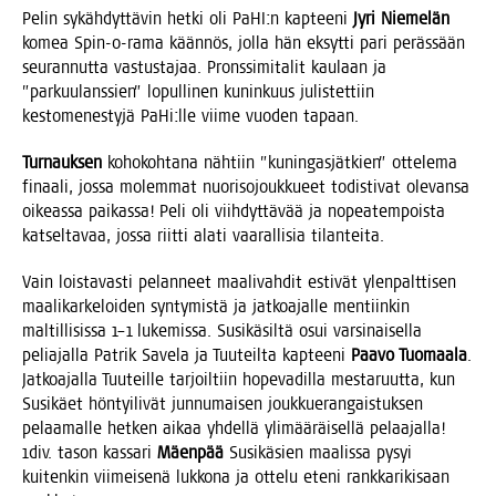
Pelin sykäh­dyt­tä­vin het­ki oli PaHI:n kap­tee­ni
Jyri Nie­me­län
komea Spin-o-rama kään­nös, jol­la hän eksyt­ti pari peräs­sään
seu­ran­nut­ta vas­tus­ta­jaa. Prons­si­mi­ta­lit kau­laan ja
”par­kuu­lans­sien” lopul­li­nen kunin­kuus julis­tet­tiin
kes­to­me­nes­ty­jä PaHi:lle vii­me vuo­den tapaan.
Tur­nauk­sen
koho­koh­ta­na näh­tiin ”kunin­gas­jät­kien” otte­le­ma
finaa­li, jos­sa molem­mat nuo­ri­so­jouk­ku­eet todis­ti­vat ole­van­sa
oikeas­sa pai­kas­sa! Peli oli viih­dyt­tä­vää ja nopea­tem­pois­ta
kat­sel­ta­vaa, jos­sa riit­ti ala­ti vaa­ral­li­sia tilanteita.
Vain lois­ta­vas­ti pelan­neet maa­li­vah­dit esti­vät ylen­palt­ti­sen
maa­li­kar­ke­loi­den syn­ty­mis­tä ja jat­koa­jal­le men­tiin­kin
mal­til­li­sis­sa 1–1 luke­mis­sa. Susi­kä­sil­tä osui var­si­nai­sel­la
pelia­jal­la Pat­rik Save­la ja Tuu­teil­ta kap­tee­ni
Paa­vo Tuo­maa­la
.
Jat­koa­jal­la Tuu­teil­le tar­joil­tiin hope­va­dil­la mes­ta­ruut­ta, kun
Susi­käet hön­tyi­li­vät jun­nu­mai­sen jouk­kue­ran­gais­tuk­sen
pelaa­mal­le het­ken aikaa yhdel­lä yli­mää­räi­sel­lä pelaa­jal­la!
1div. tason kas­sa­ri
Mäen­pää
Susi­kä­sien maa­lis­sa pysyi
kui­ten­kin vii­mei­se­nä luk­ko­na ja otte­lu ete­ni rank­ka­ri­ki­saan