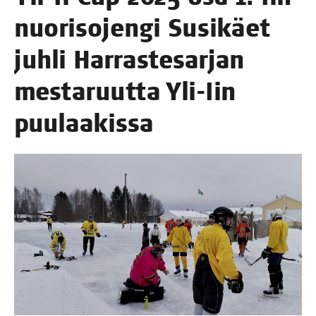
nuo­ri­so­jen­gi Susi­käet
juh­li Har­ras­te­sar­jan
mes­ta­ruut­ta Yli-Iin
puulaakissa