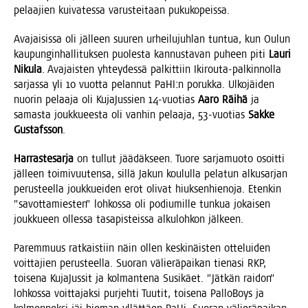
pelaa­jien kui­va­tes­sa varus­tei­taan pukukopeissa.
Ava­jai­sis­sa oli jäl­leen suu­ren urhei­lu­juh­lan tun­tua, kun Oulun
kau­pun­gin­hal­li­tuk­sen puo­les­ta kan­nus­ta­van puheen piti
Lau­ri
Niku­la
. Ava­jais­ten yhtey­des­sä pal­kit­tiin Iki­rou­ta-pal­kin­nol­la
sar­jas­sa yli 10 vuot­ta pelan­nut PaHI:n poruk­ka. Ulko­jäi­den
nuo­rin pelaa­ja oli Kuja­Jus­sien 14-vuo­tias
Aaro Räi­hä
ja
samas­ta jouk­ku­ees­ta oli van­hin pelaa­ja, 53-vuo­tias
Sak­ke
Gus­tafs­son
.
Har­ras­te­sar­ja
on tul­lut jää­däk­seen. Tuo­re sar­ja­muo­to osoit­ti
jäl­leen toi­mi­vuu­ten­sa, sil­lä Jakun kou­lul­la pela­tun alkusar­jan
perus­teel­la jouk­kuei­den erot oli­vat hiuk­sen­hie­no­ja. Eten­kin
”savot­ta­mies­ten” loh­kos­sa oli podiu­mil­le tun­kua jokai­sen
jouk­ku­een olles­sa tasa­pis­teis­sa alku­loh­kon jälkeen.
Parem­muus rat­kais­tiin näin ollen kes­ki­näis­ten otte­lui­den
voit­ta­jien perus­teel­la. Suo­ran välie­rä­pai­kan tie­na­si RKP,
toi­se­na Kuja­Jus­sit ja kol­man­te­na Susi­käet. ”Jät­kän rai­don”
loh­kos­sa voit­ta­jak­si pur­jeh­ti Tuu­tit, toi­se­na Pal­lo­Bo­ys ja