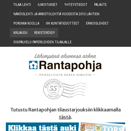
TILAA LEH­TI
ILMOI­TUK­SET
YHTEYS­TIE­DOT
PALAU­TE
NÄKÖIS­LEH­TI JA ARKIS­TO­LEH­TIÄ VUO­DES­TA 2013 LÄHTIEN
PORUK­KA KOOLLA
IIN KUN­TA­TIE­DOT­TEET
ERI­KOIS­LEH­DET
KIR­JAU­DU
REKIS­TE­RÖI­DY
DIGI­PAL­VE­LU PAPE­RI­LEH­DEN TILAAJALLE
Tutustu Rantapohjan tilaustarjouksiin klikkaamalla
tästä
.