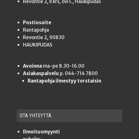
Revontie 2, II krs, ovi C, Haukipudas
Postiosoite
Rantapohja
Revontie 2, 90830
HAUKIPUDAS
Avoinna
ma-pe 8.30-16.00
Asiakaspalvelu
p. 044-714 7800
Rantapohja ilmestyy torstaisin
OTA YHTEYT­TÄ
Ilmoitusmyynti