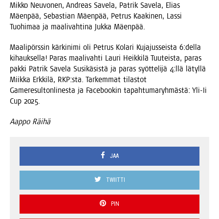
Mik­ko Neu­vo­nen, Andreas Save­la, Pat­rik Save­la, Elias
Mäen­pää, Sebas­tian Mäen­pää, Pet­rus Kaa­ki­nen, Las­si
Tuo­hi­maa ja maa­li­vah­ti­na Juk­ka Mäenpää.
Maa­li­pörs­sin kär­ki­ni­mi oli Pet­rus Kola­ri Kuja­jus­seis­ta 6:della
kihauk­sel­la! Paras maa­li­vah­ti Lau­ri Heik­ki­lä Tuu­teis­ta, paras
pak­ki Pat­rik Save­la Susi­kä­sis­tä ja paras syöt­te­li­jä 4:llä lätyl­lä
Miik­ka Erk­ki­lä, RKP:sta. Tar­kem­mat tilas­tot
Game­re­sul­ton­li­nes­ta ja Face­boo­kin tapah­tu­ma­ryh­mäs­tä: Yli-Ii
Cup 2025.
Aap­po Räihä
JAA
TWIITTI
PIN