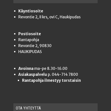
Käyntiosoite
Revontie 2, II krs, ovi C, Haukipudas
Postiosoite
Rantapohja
Revontie 2, 90830
HAUKIPUDAS
Avoinna
ma-pe 8.30-16.00
Asiakaspalvelu
p. 044-714 7800
Rantapohja ilmestyy torstaisin
OTA YHTEYT­TÄ