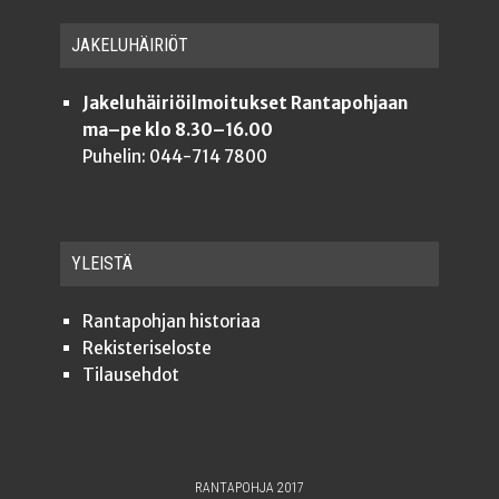
JAKE­LU­HÄI­RIÖT
Jakeluhäiriöilmoitukset Rantapohjaan
ma–pe klo 8.30–16.00
Puhelin: 044-714 7800
YLEISTÄ
Ran­ta­poh­jan historiaa
Rekis­te­ri­se­los­te
Tilauseh­dot
RANTAPOHJA 2017