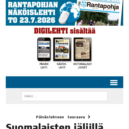
Päivän lehteen
Seuraava
Suo­ma­lais­ten jäl­jil­lä