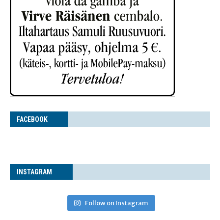
FACE­BOOK
INS­TA­GRAM
Follow on Instagram