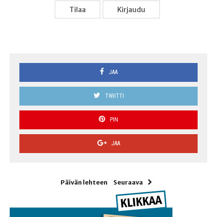
Tilaa
Kir­jau­du
JAA
TWIITTI
PIN
JAA
Päivän lehteen
Seuraava