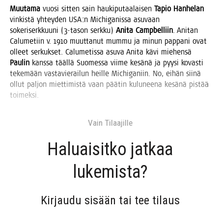
Muu­ta­ma
vuo­si sit­ten sain hau­ki­pu­taa­lai­sen
Tapio Han­he­lan
vin­kis­tä yhtey­den USA:n Mic­hi­ga­nis­sa asu­vaan
soke­ri­serk­kuu­ni (3‑tason serk­ku)
Ani­ta Camp­bel­liin
. Ani­tan
Calu­me­tiin v. 1910 muut­ta­nut mum­mu ja minun pap­pa­ni ovat
olleet ser­kuk­set. Calu­me­tis­sa asu­va Ani­ta kävi mie­hen­sä
Pau­lin
kans­sa tääl­lä Suo­mes­sa vii­me kesä­nä ja pyy­si kovas­ti
teke­mään vas­ta­vie­rai­lun heil­le Mic­hi­ga­niin. No, eihän sii­nä
ollut pal­jon miet­ti­mis­tä vaan pää­tin kulu­nee­na kesä­nä pis­tää
toimeksi.
Vain Tilaa­jil­le
Haluai­sit­ko jat­kaa
lukemista?
Kir­jau­du sisään tai tee tilaus