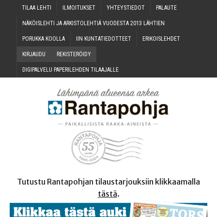
TILAA LEH­TI
ILMOI­TUK­SET
YHTEYS­TIE­DOT
PALAU­TE
NÄKÖIS­LEH­TI JA ARKIS­TO­LEH­TIÄ VUO­DES­TA 2013 LÄHTIEN
PORUK­KA KOOLLA
IIN KUN­TA­TIE­DOT­TEET
ERI­KOIS­LEH­DET
KIR­JAU­DU
REKIS­TE­RÖI­DY
DIGI­PAL­VE­LU PAPE­RI­LEH­DEN TILAAJALLE
Tutustu Rantapohjan tilaustarjouksiin klikkaamalla
tästä
.