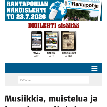
Musiik­kia, muis­te­lua ja