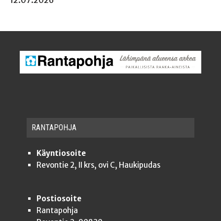
12.07.2026
RAN­TA­POH­JA
Käyntiosoite
Revontie 2, II krs, ovi C, Haukipudas
Postiosoite
Rantapohja