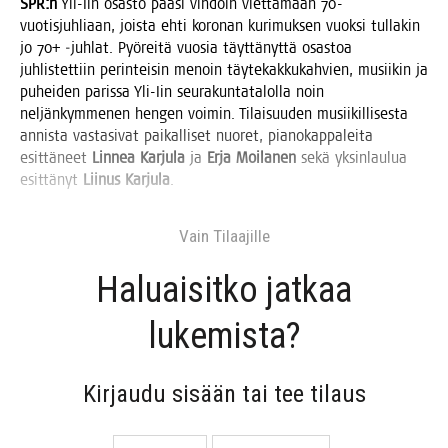
SPR:n
Yli-Iin osas­to pää­si vih­doin viet­tä­mään 70-
vuo­tis­juh­li­aan, jois­ta ehti koro­nan kuri­muk­sen vuok­si tul­la­kin
jo 70+ ‑juh­lat. Pyö­rei­tä vuo­sia täyt­tä­nyt­tä osas­toa
juh­lis­tet­tiin perin­tei­sin menoin täy­te­kak­ku­kah­vien, musii­kin ja
puhei­den paris­sa Yli-Iin seu­ra­kun­ta­ta­lol­la noin
nel­jän­kym­me­nen hen­gen voi­min. Tilai­suu­den musii­kil­li­ses­ta
annis­ta vas­ta­si­vat pai­kal­li­set nuo­ret, pia­no­kap­pa­lei­ta
esit­tä­neet
Lin­nea Kar­ju­la
ja
Erja Moi­la­nen
sekä yksin­lau­lua
esit­tä­nyt
Lii­nus Kar­ju­la
.
Vain Tilaa­jil­le
Haluai­sit­ko jat­kaa
lukemista?
Kir­jau­du sisään tai tee tilaus