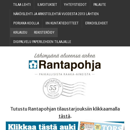
TILAA LEH­TI
ILMOI­TUK­SET
YHTEYS­TIE­DOT
PALAU­TE
NÄKÖIS­LEH­TI JA ARKIS­TO­LEH­TIÄ VUO­DES­TA 2013 LÄHTIEN
PORUK­KA KOOLLA
IIN KUN­TA­TIE­DOT­TEET
ERI­KOIS­LEH­DET
KIR­JAU­DU
REKIS­TE­RÖI­DY
DIGI­PAL­VE­LU PAPE­RI­LEH­DEN TILAAJALLE
Tutustu Rantapohjan tilaustarjouksiin klikkaamalla
tästä
.