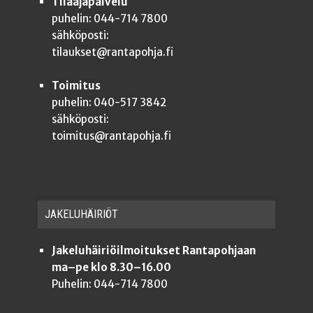
Tilaajapalvelu
puhelin: 044-714 7800
sähköposti:
tilaukset@rantapohja.fi
Toimitus
puhelin: 040-517 3842
sähköposti:
toimitus@rantapohja.fi
JAKE­LU­HÄI­RIÖT
Jakeluhäiriöilmoitukset Rantapohjaan
ma–pe klo 8.30–16.00
Puhelin: 044-714 7800