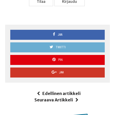
Tilaa
Kir­jau­du
JAA
TWIITTI
PIN
JAA
Edellinen artikkeli
Seuraava Artikkeli