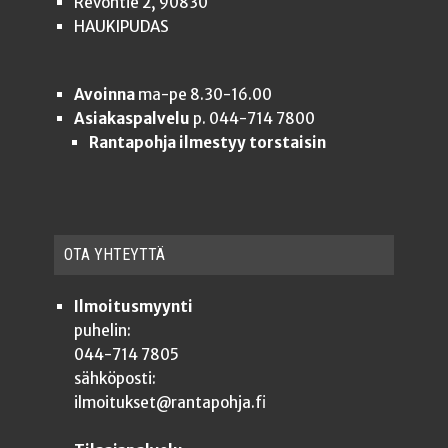
Revontie 2, 90830
HAUKIPUDAS
Avoinna
ma-pe 8.30-16.00
Asiakaspalvelu
p. 044-714 7800
Rantapohja ilmestyy torstaisin
OTA YHTEYT­TÄ
Ilmoitusmyynti
puhelin:
044-714 7805
sähköposti:
ilmoitukset@rantapohja.fi