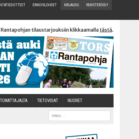
N­TA­TIE­DOT­TEET
ERI­KOIS­LEH­DET
KIR­JAU­DU
REKIS­TE­RÖI­DY
 Rantapohjan tilaustarjouksiin klikkaamalla
tästä
.
TOI­MIT­TA­JAL­TA
TIETOVISAT
NUO­RET