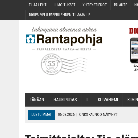
TILAA LEH­TI
ILMOI­TUK­SET
YHTEYS­TIE­DOT
PALAU­TE
NÄ
DIGI­PAL­VE­LU PAPE­RI­LEH­DEN TILAAJALLE
TÄNÄÄN
HAU­KI­PU­DAS
II
KUI­VA­NIE­MI
KII­MIN
LUETUIMMAT
06.08.2026
|
ONKS KAU­NOO NÄKYNY?
06.08.2026
|
MAKA­RO­NI­LAA­TI­KOL­LA ARKEEN
06.08.2026
|
OPIN­TOI­HIN KAN­SA­LAIS­OPIS­TOS­SA VOI SAA­DA AVUSTU