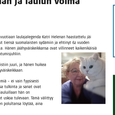
ä­män ja lau­lun voima
TAEN
o­ti­aan lau­la­ja­le­gen­da Kat­ri Hele­nan haas­tat­te­lu jäi
­nut tien­sä suo­ma­lais­ten sydä­miin ja ehti­nyt 62 vuo­den
. Hänen jää­hy­väis­keik­kan­sa ovat vil­lin­neet kai­ke­ni­käi­siä
tiutumisjuhliin.
is­tiin juu­ri, ja hänen hui­kea
ähyväiskeikkaan.
miä – ei vain fyy­si­ses­ti
is­sa tul­kin­ta ja sanat ovat
 lau­luil­laan hän on
­nut uskoa tule­vaan. Tämä välit­tyy
en polul­tan­sa löy­tää, aina