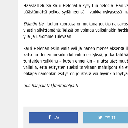
Haas­tat­te­lus­sa Kat­ri Hele­nal­ta kysyt­tiin pelos­ta. Hän 
pääs­tä­mät­tä pel­koa sydä­meen­sä – vaik­ka nykyi­ses­sä maa­i
Elä­män tie
‑lau­lun kuo­ros­sa on muka­na jouk­ko nai­sar­tis­t
vies­tin sii­vit­tä­mä­nä: Teis­sä on voi­maa vai­kei­na­kin het
yllä ja uskom­me tulevaan.
Kat­ri Hele­nan esiin­ty­mis­tyy­li ja hänen menes­tyk­sen­sä ilm
kat­se­lin Uuden musii­kin kil­pai­lun esi­tyk­siä, jot­ka täh­tää­
tun­tei­den tulk­ki­na – kuten ennen­kin – mut­ta ajat muut­tu
val­lal­la, että esi­tys­ten tuek­si tar­vi­taan mah­ti­pon­ti­sia 
ehkä­pä näi­den­kin esi­tys­ten jou­kos­ta voi hyvin­kin löy­t
auli.haapala(at)rantapohja.fi
JAA
TWIITTI