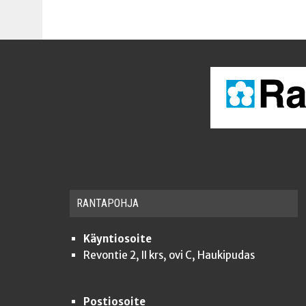
RAN­TA­POH­JA
Käyntiosoite
Revontie 2, II krs, ovi C, Haukipudas
Postiosoite