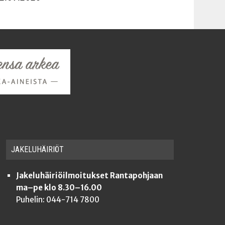
JAKE­LU­HÄI­RIÖT
Jakeluhäiriöilmoitukset Rantapohjaan
ma–pe klo 8.30–16.00
Puhelin: 044-714 7800