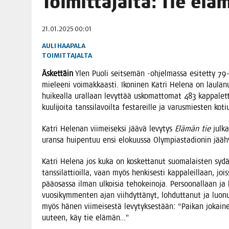
Toi­mit­ta­jal­ta: Tie el
06.08.2026
|
TOI­VEI­DEN KOTI IISTÄ!
21.01.2025 00:01
06.08.2026
|
KII­MIN­KI­PÄI­VÄT JÄR­JES­TE­TÄÄN PERIN­TEI­TÄ KUNNIOIT
AULI HAAPALA
TOIMITTAJALTA
Äsket­täin
Ylen Puo­li seit­se­män ‑ohjel­mas­sa esi­tet­ty 79-vu
mie­lee­ni voi­mak­kaas­ti. Iko­ni­nen Kat­ri Hele­na on lau­la
hui­keal­la ural­laan levyt­tää usko­mat­to­mat 483 kap­pa­let­ta
kuu­li­joi­ta tans­si­la­voil­ta fes­ta­reil­le ja varus­mies­ten ko
Kat­ri Hele­nan vii­mei­sek­si jää­vä levy­tys
Elä­män tie
jul­ka
uran­sa hui­pen­tuu ensi elo­kuus­sa Olym­pias­ta­dio­nin jä
Kat­ri Hele­na jos kuka on kos­ket­ta­nut suo­ma­lais­ten sydä­
tans­si­lat­tioil­la, vaan myös hen­ki­ses­ti kap­pa­leil­laan, jo
pää­osas­sa ilman ulkoi­sia teho­kei­no­ja. Per­soo­nal­laan ja
vuo­si­kym­men­ten ajan viih­dyt­tä­nyt, loh­dut­ta­nut ja luo
myös hänen vii­mei­ses­tä levy­tyk­ses­tään: “Pai­kan jokai­n
uuteen, käy tie elämän…”