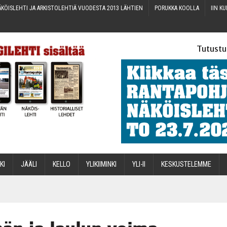
KÖIS­LEH­TI JA ARKIS­TO­LEH­TIÄ VUO­DES­TA 2013 LÄHTIEN
PORUK­KA KOOLLA
IIN KU
Tutustu
­KI
JÄÄ­LI
KEL­LO
YLI­KII­MIN­KI
YLI-II
KES­KUS­TE­LEM­ME
STA