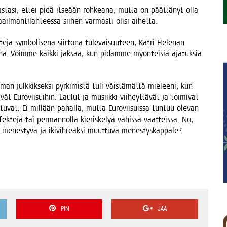
vas­ta­si, ettei pidä itse­ään roh­kea­na, mut­ta on päät­tä­nyt olla
l­man­ti­lan­tees­sa sii­hen var­mas­ti oli­si aihetta.
e­ja sym­bo­li­se­na siir­to­na tule­vai­suu­teen, Kat­ri Hele­nan
­ki­nä. Voim­me kaik­ki jak­saa, kun pidäm­me myön­tei­siä aja­tuk­sia
an julk­kik­sek­si pyr­ki­mis­tä tuli väis­tä­mät­tä mie­lee­ni, kun
vät Euro­vii­sui­hin. Lau­lut ja musiik­ki viih­dyt­tä­vät ja toi­mi­vat
­vat. Ei mil­lään pahal­la, mut­ta Euro­vii­suis­sa tun­tuu ole­van
efek­te­jä tai per­man­nol­la kie­ris­ke­lyä vähis­sä vaat­teis­sa. No,
yä menes­ty­vä ja iki­vih­reäk­si muut­tu­va menestyskappale?
PIN
JAA