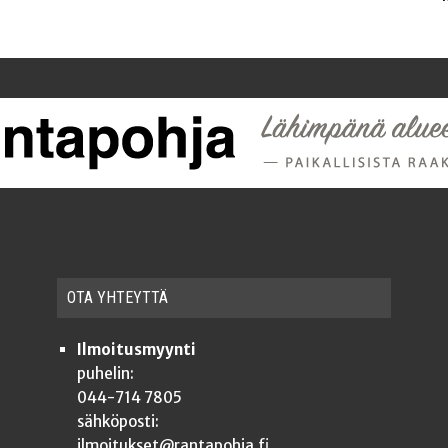
OTA YHTEYT­TÄ
Ilmoitusmyynti
puhelin:
044-714 7805
sähköposti:
ilmoitukset@rantapohja.fi