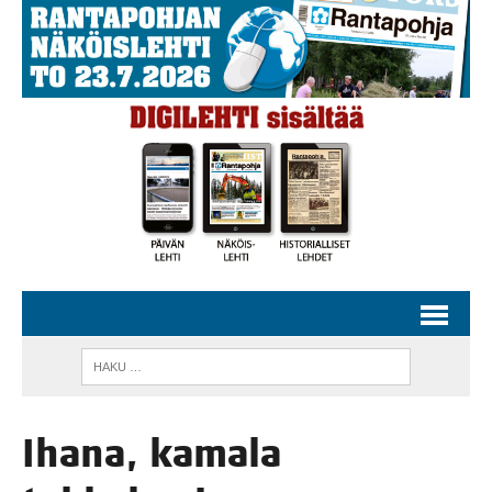
Iha­na, kama­la