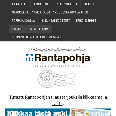
TILAA LEH­TI
ILMOI­TUK­SET
YHTEYS­TIE­DOT
PALAU­TE
NÄKÖIS­LEH­TI JA ARKIS­TO­LEH­TIÄ VUO­DES­TA 2013 LÄHTIEN
PORUK­KA KOOLLA
IIN KUN­TA­TIE­DOT­TEET
ERI­KOIS­LEH­DET
KIR­JAU­DU
REKIS­TE­RÖI­DY
DIGI­PAL­VE­LU PAPE­RI­LEH­DEN TILAAJALLE
Tutustu Rantapohjan tilaustarjouksiin klikkaamalla
tästä
.