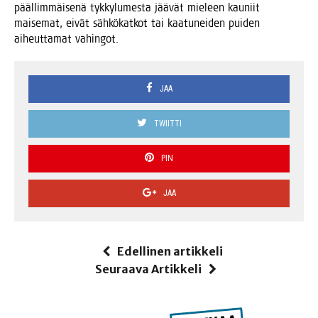
pääl­lim­mäi­se­nä tyk­ky­lu­mes­ta jää­vät mie­leen kau­niit
mai­se­mat, eivät säh­kö­kat­kot tai kaa­tu­nei­den pui­den
aiheut­ta­mat vahingot.
JAA
TWIITTI
PIN
JAA
Edellinen artikkeli
Seuraava Artikkeli