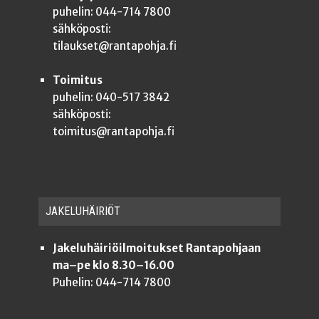
puhelin: 044-714 7800
sähköposti:
tilaukset@rantapohja.fi
Toimitus
puhelin: 040-517 3842
sähköposti:
toimitus@rantapohja.fi
JAKE­LU­HÄI­RIÖT
Jakeluhäiriöilmoitukset Rantapohjaan
ma–pe klo 8.30–16.00
Puhelin: 044-714 7800