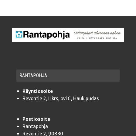
RAN­TA­POH­JA
Käyntiosoite
Revontie 2, II krs, ovi C, Haukipudas
Postiosoite
Rantapohja
Revontie 2, 90830