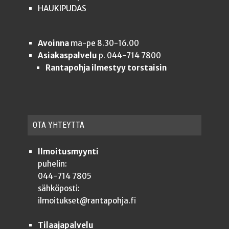
HAUKIPUDAS
Avoinna
ma-pe 8.30-16.00
Asiakaspalvelu
p. 044-714 7800
Rantapohja ilmestyy torstaisin
OTA YHTEYT­TÄ
Ilmoitusmyynti
puhelin:
044-714 7805
sähköposti:
ilmoitukset@rantapohja.fi
Tilaajapalvelu