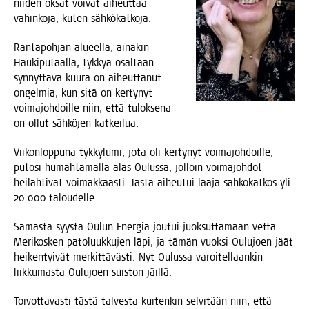
nii­den oksat voi­vat aiheut­taa
vahin­ko­ja, kuten sähkökatkoja.
Ran­ta­poh­jan alu­eel­la, aina­kin
Hau­ki­pu­taal­la, tyk­kyä osal­taan
syn­nyt­tä­vä kuu­ra on aiheut­ta­nut
ongel­mia, kun sitä on ker­ty­nyt
voi­ma­joh­doil­le niin, että tulok­se­na
on ollut säh­kö­jen katkeilua.
Vii­kon­lop­pu­na tyk­ky­lu­mi, jota oli ker­ty­nyt voi­ma­joh­doil­le,
puto­si humah­ta­mal­la alas Oulus­sa, jol­loin voi­ma­joh­dot
hei­lah­ti­vat voi­mak­kaas­ti. Täs­tä aiheu­tui laa­ja säh­kö­kat­kos yli
20 000 taloudelle.
Samas­ta syys­tä Oulun Ener­gia jou­tui juok­sut­ta­maan vet­tä
Meri­kos­ken pato­luuk­ku­jen läpi, ja tämän vuok­si Oulu­joen jäät
hei­ken­tyi­vät mer­kit­tä­väs­ti. Nyt Oulus­sa varoi­tel­laan­kin
liik­ku­mas­ta Oulu­joen suis­ton jäillä.
Toi­vot­ta­vas­ti täs­tä tal­ves­ta kui­ten­kin sel­vi­tään niin, että