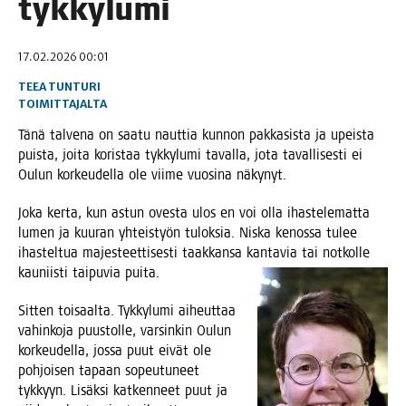
tykkylumi
17.02.2026 00:01
TEEA TUNTURI
TOIMITTAJALTA
Tänä tal­ve­na on saa­tu naut­tia kun­non pak­ka­sis­ta ja upeis­ta
puis­ta, joi­ta koris­taa tyk­ky­lu­mi taval­la, jota taval­li­ses­ti ei
Oulun kor­keu­del­la ole vii­me vuo­si­na näkynyt.
Joka ker­ta, kun astun oves­ta ulos en voi olla ihas­te­le­mat­ta
lumen ja kuu­ran yhteis­työn tulok­sia. Nis­ka kenos­sa tulee
ihas­tel­tua majes­teet­ti­ses­ti taak­kan­sa kan­ta­via tai not­kol­le
kau­niis­ti tai­pu­via puita.
Sit­ten toi­saal­ta. Tyk­ky­lu­mi aiheut­taa
vahin­ko­ja puus­tol­le, var­sin­kin Oulun
kor­keu­del­la, jos­sa puut eivät ole
poh­joi­sen tapaan sopeu­tu­neet
tyk­kyyn. Lisäk­si kat­ken­neet puut ja