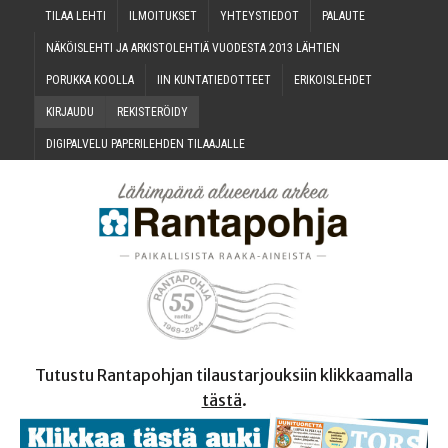
TILAA LEH­TI
ILMOI­TUK­SET
YHTEYS­TIE­DOT
PALAU­TE
NÄKÖIS­LEH­TI JA ARKIS­TO­LEH­TIÄ VUO­DES­TA 2013 LÄHTIEN
PORUK­KA KOOLLA
IIN KUN­TA­TIE­DOT­TEET
ERI­KOIS­LEH­DET
KIR­JAU­DU
REKIS­TE­RÖI­DY
DIGI­PAL­VE­LU PAPE­RI­LEH­DEN TILAAJALLE
Tutustu Rantapohjan tilaustarjouksiin klikkaamalla
tästä
.