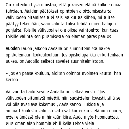
On kui­ten­kin hyvä muis­taa, että jokai­sen elä­mä kul­kee omaa
tah­ti­aan. Mui­den pää­tök­set opin­to­jen aloit­ta­mi­ses­ta tai
väli­vuo­den pitä­mi­ses­tä ei sai­si vai­kut­taa sii­hen, mitä itse
pää­tyy teke­mään, vaan valin­ta tuli­si teh­dä omien halu­jen
poh­jal­ta. Toi­sil­le väli­vuo­si ei ole oikea vaih­toeh­to, kun taas
toi­sil­le valin­ta sen pitä­mi­ses­tä on elä­män paras päätös.
Vuo­den
tauon jäl­keen Aadal­la on suun­ni­tel­mis­sa hakea
opis­ke­le­maan kor­kea­kou­luun. Jos opis­ke­lu­paik­ka ei kui­ten­kaan
aukea, on Aadal­la sel­keät säve­let suunnitelmistaan.
– Jos en pää­se kou­luun, aloi­tan opin­not avoi­men kaut­ta, hän
kertoo.
Väli­vuot­ta har­kit­se­vil­le Aadal­la on sel­keä vies­ti. ”Jos
väli­vuo­den pitä­mis­tä miet­tii, niin suo­sit­te­len kovas­ti, sil­lä se
voi olla avar­ta­va koke­mus”, Aada sanoo. Lukios­ta ja
ammat­ti­kou­lus­ta val­mis­tu­vat ovat kui­ten­kin vie­lä niin nuo­ria,
ettei elä­mäs­sä ole mihin­kään kii­re. Aada myös huo­maut­taa,
että oman alan hom­mia ehtii kyl­lä teh­dä vie­lä