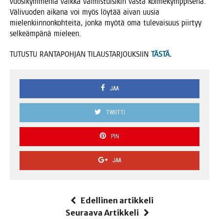
vuo­si­kym­me­niä vaik­ka val­mis­tui­si­kin vas­ta kol­me­kymp­pi­se­nä.
Väli­vuo­den aika­na voi myös löy­tää aivan uusia
mie­len­kiin­non­koh­tei­ta, jon­ka myö­tä oma tule­vai­suus piir­tyy
sel­keäm­pä­nä mieleen.
TUTUSTU RANTAPOHJAN TILAUSTARJOUKSIIN
TÄSTÄ.
JAA
TWIITTI
PIN
JAA
Edellinen artikkeli
Seuraava Artikkeli