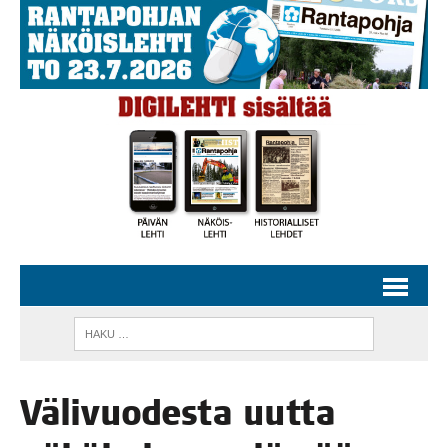
Väli­vuo­des­ta uut­ta