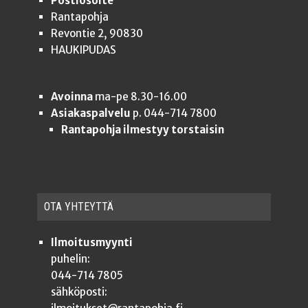
Postiosoite
Rantapohja
Revontie 2, 90830
HAUKIPUDAS
Avoinna
ma-pe 8.30-16.00
Asiakaspalvelu
p. 044-714 7800
Rantapohja ilmestyy torstaisin
OTA YHTEYT­TÄ
Ilmoitusmyynti
puhelin:
044-714 7805
sähköposti: