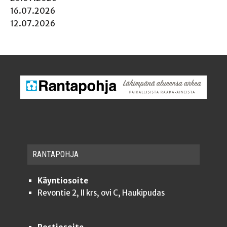
16.07.2026
12.07.2026
RAN­TA­POH­JA
Käyntiosoite
Revontie 2, II krs, ovi C, Haukipudas