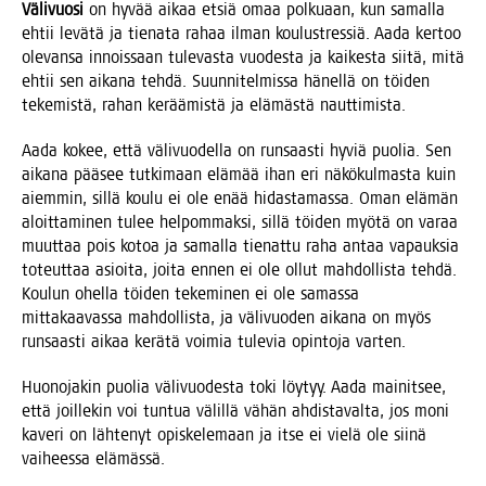
Väli­vuo­si
on hyvää aikaa etsiä omaa pol­ku­aan, kun samal­la
ehtii levä­tä ja tie­na­ta rahaa ilman kou­lustres­siä. Aada ker­too
ole­van­sa innois­saan tule­vas­ta vuo­des­ta ja kai­kes­ta sii­tä, mitä
ehtii sen aika­na teh­dä. Suun­ni­tel­mis­sa hänel­lä on töi­den
teke­mis­tä, rahan kerää­mis­tä ja elä­mäs­tä nauttimista.
Aada kokee, että väli­vuo­del­la on run­saas­ti hyviä puo­lia. Sen
aika­na pää­see tut­ki­maan elä­mää ihan eri näkö­kul­mas­ta kuin
aiem­min, sil­lä kou­lu ei ole enää hidas­ta­mas­sa. Oman elä­män
aloit­ta­mi­nen tulee hel­pom­mak­si, sil­lä töi­den myö­tä on varaa
muut­taa pois kotoa ja samal­la tie­nat­tu raha antaa vapauk­sia
toteut­taa asioi­ta, joi­ta ennen ei ole ollut mah­dol­lis­ta teh­dä.
Kou­lun ohel­la töi­den teke­mi­nen ei ole samas­sa
mit­ta­kaa­vas­sa mah­dol­lis­ta, ja väli­vuo­den aika­na on myös
run­saas­ti aikaa kerä­tä voi­mia tule­via opin­to­ja varten.
Huo­no­ja­kin puo­lia väli­vuo­des­ta toki löy­tyy. Aada mai­nit­see,
että joil­le­kin voi tun­tua välil­lä vähän ahdis­ta­val­ta, jos moni
kave­ri on läh­te­nyt opis­ke­le­maan ja itse ei vie­lä ole sii­nä
vai­hees­sa elämässä.