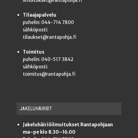
ilmoitukset@rantapohja.fi
Tilaajapalvelu
puhelin: 044-714 7800
sähköposti:
tilaukset@rantapohja.fi
Toimitus
puhelin: 040-517 3842
sähköposti:
toimitus@rantapohja.fi
JAKE­LU­HÄI­RIÖT
Jakeluhäiriöilmoitukset Rantapohjaan
ma–pe klo 8.30–16.00