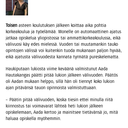
Toi­sen
asteen kou­lu­tuk­sen jäl­keen koit­taa aika poh­tia
kor­kea­kou­lua ja työ­elä­mää. Monel­le on auto­maat­ti­nen aja­tus
jat­kaa opis­ke­lua yli­opis­tos­sa tai ammat­ti­kor­kea­kou­lus­sa, eikä
väli­vuo­si käy edes mie­les­sä. Vuo­den tai muu­ta­man­kin tau­ko
opin­to­jen välis­sä voi kui­ten­kin tuo­da muka­naan pal­jon hyvää,
eikä aja­tus­ta väli­vuo­des­ta kan­na­ta tyr­mä­tä pureskelematta.
Hau­ki­pu­taan lukios­ta vii­me kevää­nä val­mis­tu­nut Aada
Hau­ta­kan­gas päät­ti pitää lukion jäl­keen väli­vuo­den. Pää­tös
oli Aadan mukaan help­po, sil­lä hän oli tien­nyt koko lukion
ajan pitä­vän­sä tauon opin­nois­ta valmistuttuaan.
– Pää­tin pitää väli­vuo­den, kos­ka tie­sin ettei minul­la rii­tä
kiin­nos­tus tai voi­ma­va­rat läh­teä heti lukion jäl­keen
opis­ke­le­maan, Aada ker­too ja mai­nit­see tie­tä­vän­sä jo, mitä
halu­aa opis­kel­la myöhemmin.