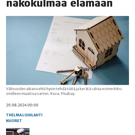
näkö­kul­maa elämään
Välivuoden aikana ehtii hyvin tehdä töitä ja kerätä rahaa esimerkiksi
omilleen muuttoa varten. Kuva: Pixabay
29.08.2024 00:00
THELMA LOHILAHTI
NUORET