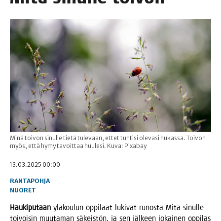
Minä toivon sinulle tietä tulevaan, ettet tuntisi olevasi hukassa. Toivon
myös, että hymy tavoittaa huulesi. Kuva: Pixabay
13.03.2025 00:00
RANTAPOHJA
NUORET
Hau­ki­pu­taan
ylä­kou­lun oppi­laat luki­vat runos­ta Mitä sinul­le
toi­voi­sin muu­ta­man säkeis­tön, ja sen jäl­keen jokai­nen oppi­las