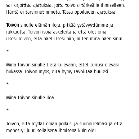
sai kir­joit­taa aja­tuk­sia, joi­ta toi­voi­si tär­keäl­le ihmi­sel­leen.
Hän­tä ei tar­vin­nut nime­tä. Täs­sä oppi­lai­den ajatuksia.
Toi­von
sinul­le elä­män ilo­ja, pit­kää ystä­vyyt­täm­me ja
rak­kaut­ta. Toi­von iso­ja aske­lei­ta ja että olet oma
itsesi.Toivon, että näet itse­si niin, miten minä näen sinut.
*
Minä toi­von sinul­le tie­tä tule­vaan, ettet tun­ti­si ole­va­si
hukas­sa. Toi­von myös, että hymy tavoit­taa huulesi.
*
Minä toi­von sinul­le iloa.
*
Toi­von, että löy­dät oman pol­kusi ja suun­ni­tel­ma­si ja että
menes­tyt juu­ri sel­lai­se­na ihmi­se­nä kuin olet.