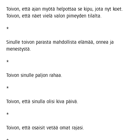
Toi­von, että ajan myö­tä hel­pot­taa se kipu, jota nyt koet.
Toi­von, että näet vie­lä valon pimey­den tilalta.
*
Sinul­le toi­von paras­ta mah­dol­lis­ta elä­mää, onnea ja
menestystä.
*
Toi­von sinul­le pal­jon rahaa.
*
Toi­von, että sinul­la oli­si kiva päivä.
*
Toi­von, että osai­sit vetää omat rajasi.