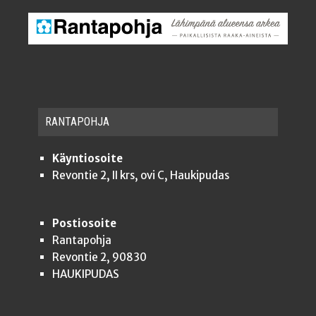
RAN­TA­POH­JA
Käyntiosoite
Revontie 2, II krs, ovi C, Haukipudas
Postiosoite
Rantapohja
Revontie 2, 90830
HAUKIPUDAS