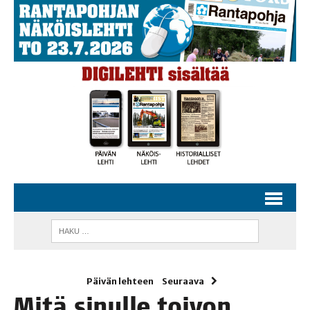
Päivän lehteen
Seuraava
Mitä sinul­le toivon