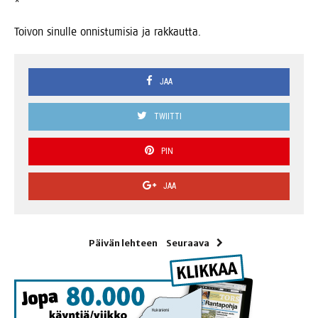
*
Toi­von sinul­le onnis­tu­mi­sia ja rakkautta.
JAA
TWIITTI
PIN
JAA
Päivän lehteen
Seuraava