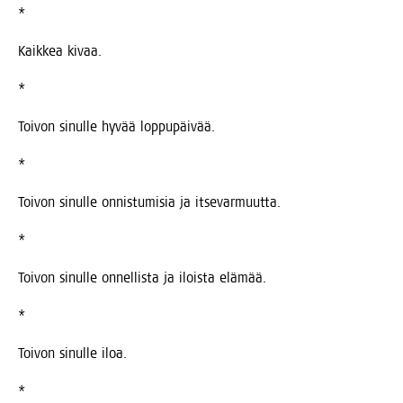
*
Kaik­kea kivaa.
*
Toi­von sinul­le hyvää loppupäivää.
*
Toi­von sinul­le onnis­tu­mi­sia ja itsevarmuutta.
*
Toi­von sinul­le onnel­lis­ta ja ilois­ta elämää.
*
Toi­von sinul­le iloa.
*