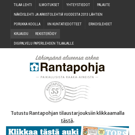
TILAA LEH­TI
ILMOI­TUK­SET
YHTEYS­TIE­DOT
PALAU­TE
NÄKÖIS­LEH­TI JA ARKIS­TO­LEH­TIÄ VUO­DES­TA 2013 LÄHTIEN
PORUK­KA KOOLLA
IIN KUN­TA­TIE­DOT­TEET
ERI­KOIS­LEH­DET
KIR­JAU­DU
REKIS­TE­RÖI­DY
DIGI­PAL­VE­LU PAPE­RI­LEH­DEN TILAAJALLE
Tutustu Rantapohjan tilaustarjouksiin klikkaamalla
tästä
.