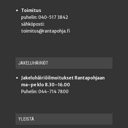
Toimitus
puhelin: 040-517 3842
sähköposti:
toimitus@rantapohja.fi
JAKE­LU­HÄI­RIÖT
Jakeluhäiriöilmoitukset Rantapohjaan
ma–pe klo 8.30–16.00
Puhelin: 044-714 7800
YLEISTÄ