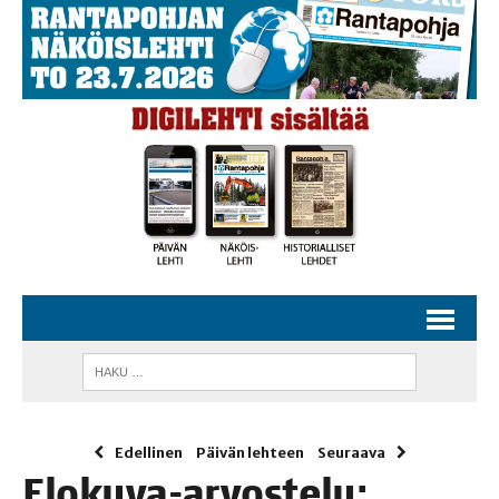
Edellinen
Päivän lehteen
Seuraava
Elo­ku­va-arvos­te­lu: