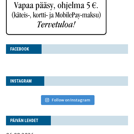
FACE­BOOK
INS­TA­GRAM
Follow on Instagram
PÄI­VÄN LEHDET