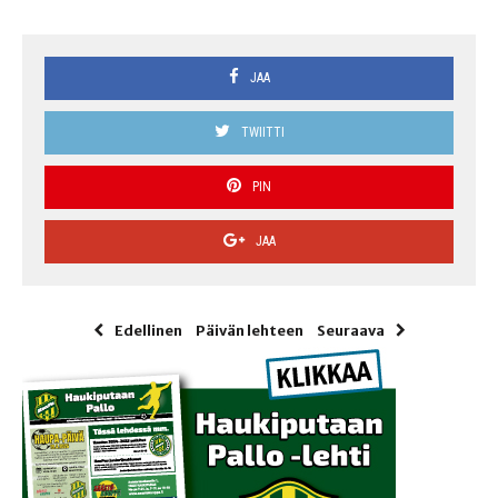
JAA
TWIITTI
PIN
JAA
Edellinen
Päivän lehteen
Seuraava