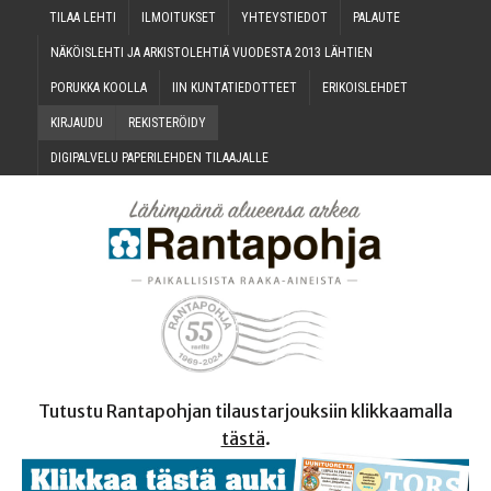
TILAA LEH­TI
ILMOI­TUK­SET
YHTEYS­TIE­DOT
PALAU­TE
NÄKÖIS­LEH­TI JA ARKIS­TO­LEH­TIÄ VUO­DES­TA 2013 LÄHTIEN
PORUK­KA KOOLLA
IIN KUN­TA­TIE­DOT­TEET
ERI­KOIS­LEH­DET
KIR­JAU­DU
REKIS­TE­RÖI­DY
DIGI­PAL­VE­LU PAPE­RI­LEH­DEN TILAAJALLE
Tutustu Rantapohjan tilaustarjouksiin klikkaamalla
tästä
.