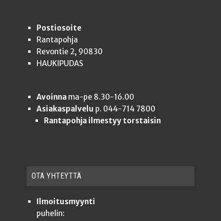
Postiosoite
Rantapohja
Revontie 2, 90830
HAUKIPUDAS
Avoinna
ma-pe 8.30-16.00
Asiakaspalvelu
p. 044-714 7800
Rantapohja ilmestyy torstaisin
OTA YHTEYT­TÄ
Ilmoitusmyynti
puhelin: