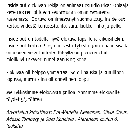
Insi­de out
elo­ku­van teki­jä on ani­maa­tios­tu­dio Pixar. Ohjaa­ja
Pete Doc­ter loi idean seu­rat­tu­aan oman tyt­tä­ren­sä
kas­va­mis­ta. Elo­ku­va on ilmes­ty­nyt vuon­na 2015. Insi­de out
ker­too vii­des­tä tun­tees­ta: ilo, suru, kiuk­ku, inho ja pelko.
Insi­de out on todel­la hyvä elo­ku­va lap­sil­le ja aikui­sil­le­kin.
Insi­de out ker­too Riley nimi­ses­tä tytös­tä, jon­ka pään sisäl­lä
on monen­lai­sia tun­tei­ta. Rileyl­la on pie­ne­nä ollut
mie­li­ku­vi­tus­ka­ve­ri nimel­tään Bing Bong.
Elo­ku­vaa oli help­po ymmär­tää. Se oli haus­ka ja surul­li­nen
lopus­sa, mut­ta sii­nä oli onnel­li­nen loppu.
Me tyk­kä­sim­me elo­ku­vas­ta pal­jon. Annam­me elo­ku­val­le
täy­det 5/5 tähteä.
Arvos­te­lun kir­joit­ti­vat: Eva-Mariel­la Neu­vo­nen, Sil­via Greus,
Ades­sa Torn­berg ja Sara Kan­nia­la , Ala­ran­nan kou­lun 6.
luokalta