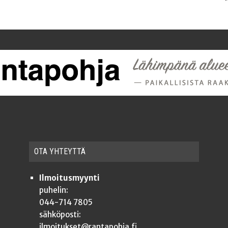
OTA YHTEYT­TÄ
Ilmoitusmyynti
puhelin:
044-714 7805
sähköposti:
ilmoitukset@rantapohja.fi