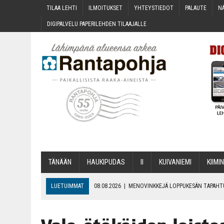
TILAA LEH­TI
ILMOI­TUK­SET
YHTEYS­TIE­DOT
PALAU­TE
NÄ
DIGI­PAL­VE­LU PAPE­RI­LEH­DEN TILAAJALLE
TÄNÄÄN
HAU­KI­PU­DAS
II
KUI­VA­NIE­MI
KII­MIN
LUETUIMMAT
08.08.2026
|
MENO­VINK­KE­JÄ LOP­PU­KE­SÄN TAPAH
06.08.2026
|
KII­MIN­KI­PÄI­VÄT JÄR­JES­TE­TÄÄN PERIN­TEI­TÄ KUNNIOIT
06.08.2026
|
ONKS KAU­NOO NÄKYNY?