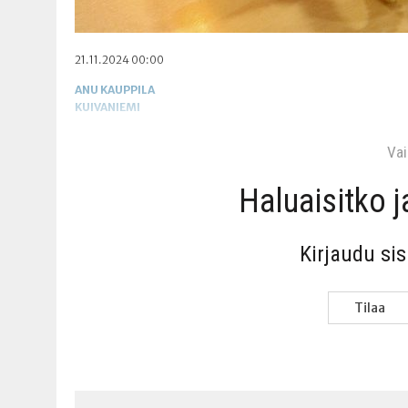
21.11.2024 00:00
ANU KAUPPILA
KUIVANIEMI
Vain
Haluai­sit­ko 
Kir­jau­du si
Tilaa