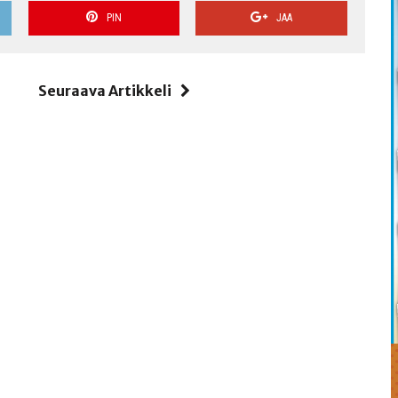
PIN
JAA
i
Seuraava Artikkeli