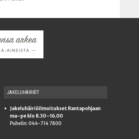
JAKE­LU­HÄI­RIÖT
Jakeluhäiriöilmoitukset Rantapohjaan
ma–pe klo 8.30–16.00
Puhelin: 044-714 7800