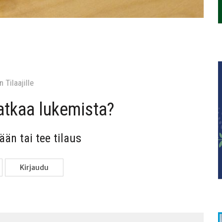
 Tilaa­jil­le
jat­kaa lukemista?
sään tai tee tilaus
Kir­jau­du