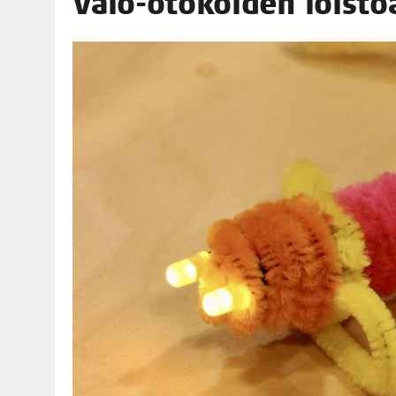
Valo-ötö­köi­den loist
06.08.2026
|
MAKA­RO­NI­LAA­TI­KOL­LA ARKEEN
09.08.2026
|
RAN­TA­POH­JAN TIE­TO­VI­SA 9.8.2026