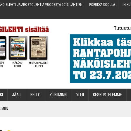
KÖIS­LEH­TI JA ARKIS­TO­LEH­TIÄ VUO­DES­TA 2013 LÄHTIEN
PORUK­KA KOOLLA
IIN KU
Tutustu
­KI
JÄÄ­LI
KEL­LO
YLI­KII­MIN­KI
YLI-II
KES­KUS­TE­LEM­ME
TUMIIN
TAEN