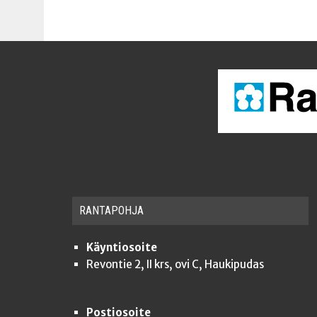
RAN­TA­POH­JA
Käyntiosoite
Revontie 2, II krs, ovi C, Haukipudas
Postiosoite