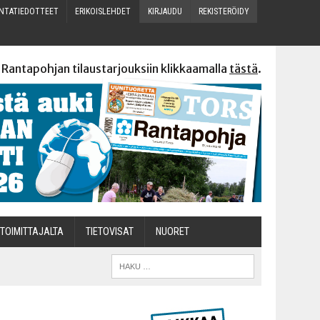
N­TA­TIE­DOT­TEET
ERI­KOIS­LEH­DET
KIR­JAU­DU
REKIS­TE­RÖI­DY
 Rantapohjan tilaustarjouksiin klikkaamalla
tästä
.
TOI­MIT­TA­JAL­TA
TIETOVISAT
NUO­RET