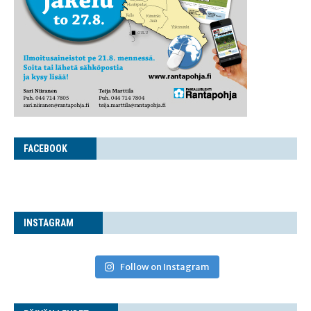
FACE­BOOK
INS­TA­GRAM
Follow on Instagram