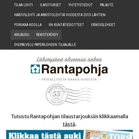
TILAA LEH­TI
ILMOI­TUK­SET
YHTEYS­TIE­DOT
PALAU­TE
NÄKÖIS­LEH­TI JA ARKIS­TO­LEH­TIÄ VUO­DES­TA 2013 LÄHTIEN
PORUK­KA KOOLLA
IIN KUN­TA­TIE­DOT­TEET
ERI­KOIS­LEH­DET
KIR­JAU­DU
REKIS­TE­RÖI­DY
DIGI­PAL­VE­LU PAPE­RI­LEH­DEN TILAAJALLE
Tutustu Rantapohjan tilaustarjouksiin klikkaamalla
tästä
.