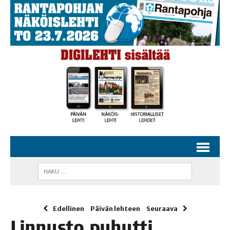
Edellinen
Päivän lehteen
Seuraava
Lin­nus­to puhut­ti