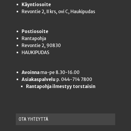
Käyntiosoite
Revontie 2, II krs, ovi C, Haukipudas
Postiosoite
Rantapohja
Revontie 2, 90830
HAUKIPUDAS
Avoinna
ma-pe 8.30-16.00
Asiakaspalvelu
p. 044-714 7800
Rantapohja ilmestyy torstaisin
OTA YHTEYT­TÄ