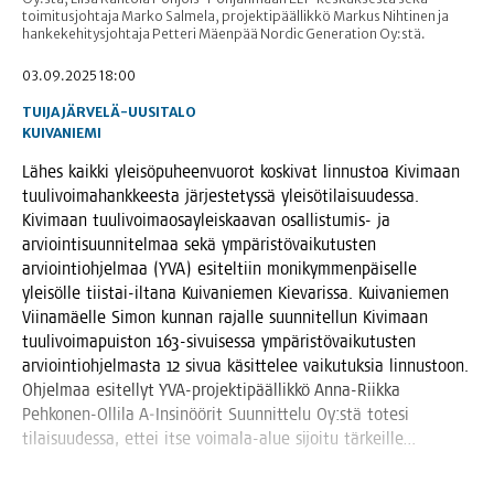
toimitusjohtaja Marko Salmela, projektipäällikkö Markus Nihtinen ja
hankekehitysjohtaja Petteri Mäenpää Nordic Generation Oy:stä.
03.09.2025 18:00
TUIJA JÄRVELÄ-UUSITALO
KUIVANIEMI
Lähes kaik­ki ylei­sö­pu­heen­vuo­rot kos­ki­vat lin­nus­toa Kivi­maan
tuu­li­voi­ma­hank­kees­ta jär­jes­te­tys­sä ylei­sö­ti­lai­suu­des­sa.
Kivi­maan tuu­li­voi­mao­say­leis­kaa­van osal­lis­tu­mis- ja
arvioin­ti­suun­ni­tel­maa sekä ympä­ris­tö­vai­ku­tus­ten
arvioin­tioh­jel­maa (YVA) esi­tel­tiin moni­kym­men­päi­sel­le
ylei­söl­le tiis­tai-ilta­na Kui­va­nie­men Kie­va­ris­sa. Kui­va­nie­men
Vii­na­mäel­le Simon kun­nan rajal­le suun­ni­tel­lun Kivi­maan
tuu­li­voi­ma­puis­ton 163-sivui­ses­sa ympä­ris­tö­vai­ku­tus­ten
arvioin­tioh­jel­mas­ta 12 sivua käsit­te­lee vai­ku­tuk­sia lin­nus­toon.
Ohjel­maa esi­tel­lyt YVA-pro­jek­ti­pääl­lik­kö Anna-Riik­ka
Peh­ko­nen-Olli­la A‑Insinöörit Suun­nit­te­lu Oy:stä tote­si
tilai­suu­des­sa, ettei itse voi­ma­la-alue sijoi­tu tärkeille…