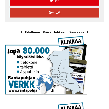
PIN
JAA
Edellinen
Päivän lehteen
Seuraava