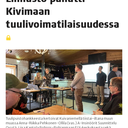
Kivi­maan
tuulivoimatilaisuudessa
Tuulipuistohankkeesta kertoivat Kuivaniemellä tiistai-iltana muun
muassa Anna-Riikka Pehkonen-Ollila (vas.) A-Insinöörit Suunnittelu
Oy:stä, Liisa Kantola Pohjois-Pohjanmaan ELY-keskuksesta sekä