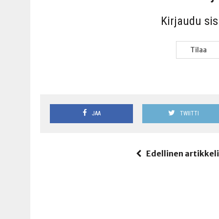
Kir­jau­du si
Tilaa
JAA
TWIITTI
Edellinen artikkel