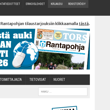
N­TA­TIE­DOT­TEET
ERI­KOIS­LEH­DET
KIR­JAU­DU
REKIS­TE­RÖI­DY
 Rantapohjan tilaustarjouksiin klikkaamalla
tästä
.
TOI­MIT­TA­JAL­TA
TIETOVISAT
NUO­RET