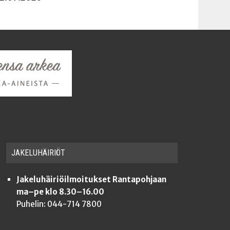
JAKE­LU­HÄI­RIÖT
Jakeluhäiriöilmoitukset Rantapohjaan
ma–pe klo 8.30–16.00
Puhelin: 044-714 7800