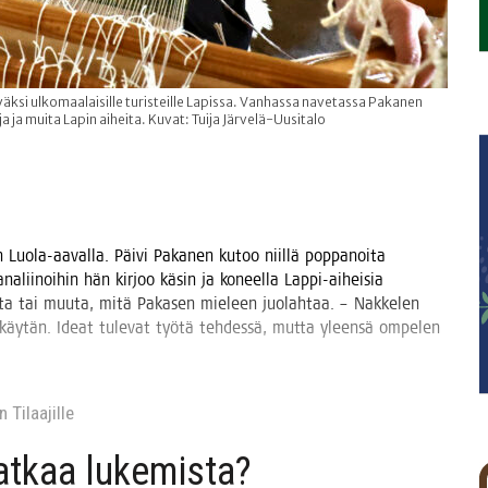
ksi ulkomaalaisille turisteille Lapissa. Vanhassa navetassa Pakanen
a ja muita Lapin aiheita. Kuvat: Tuija Järvelä-Uusitalo
 Luo­la-aaval­la. Päi­vi Paka­nen kutoo niil­lä pop­pa­noi­ta
a­na­lii­noi­hin hän kir­joo käsin ja koneel­la Lap­pi-aihei­sia
rei­ta tai muu­ta, mitä Paka­sen mie­leen juo­lah­taa. – Nak­ke­len
jä käy­tän. Ideat tule­vat työ­tä teh­des­sä, mut­ta yleen­sä ompe­len
 Tilaa­jil­le
jat­kaa lukemista?