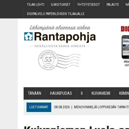
TILAA LEH­TI
ILMOI­TUK­SET
YHTEYS­TIE­DOT
PALAU­TE
NÄ
DIGI­PAL­VE­LU PAPE­RI­LEH­DEN TILAAJALLE
TÄNÄÄN
HAU­KI­PU­DAS
II
KUI­VA­NIE­MI
KII­MIN
LUETUIMMAT
08.08.2026
|
MENO­VINK­KE­JÄ LOP­PU­KE­SÄN TAPAH
06.08.2026
|
KII­MIN­KI­PÄI­VÄT JÄR­JES­TE­TÄÄN PERIN­TEI­TÄ KUNNIOIT
06.08.2026
|
ONKS KAU­NOO NÄKYNY?