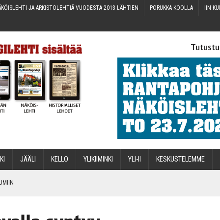
KÖIS­LEH­TI JA ARKIS­TO­LEH­TIÄ VUO­DES­TA 2013 LÄHTIEN
PORUK­KA KOOLLA
IIN KU
Tutustu
­KI
JÄÄ­LI
KEL­LO
YLI­KII­MIN­KI
YLI-II
KES­KUS­TE­LEM­ME
TUMIIN
TAEN