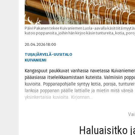
Päivi Pakanen tekee Kuivaniemen Luola-aavalla käsitöitä myytävä
kutoo poppanoita, joihin hän kirjoo käsin tuntureita, kotia, poroj
20.04.2026 18:00
TUIJA JÄRVELÄ-UUSITALO
KUIVANIEMI
Kan­gas­puut pauk­ku­vat van­has­sa nave­tas­sa Kui­va­nie­men
pää­asias­sa itse­leik­kaa­mis­taan kuteis­ta. Val­mii­siin pop­p
kuvioi­ta. Pop­pa­na­poh­jal­le syn­tyy kotia, poro­ja, tun­tu­
lan­ko­ja pop­pa­nan pääl­le lat­tial­le ja mie­tin mitä väre­
yksin­ker­tai­sia kuvioi­ta. Kirjonnan…
Vain
Haluai­sit­ko 