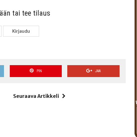
sään tai tee tilaus
Kir­jau­du
PIN
JAA
i
Seuraava Artikkeli