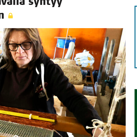
val­la syn­tyy
in