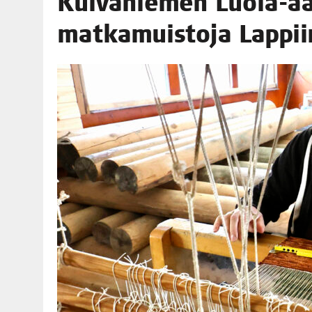
Kui­va­nie­men Luo­la-aa
06.08.2026
|
MAKA­RO­NI­LAA­TI­KOL­LA ARKEEN
mat­ka­muis­to­ja Lappi
09.08.2026
|
RAN­TA­POH­JAN TIE­TO­VI­SA 9.8.2026