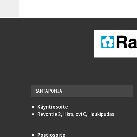
RAN­TA­POH­JA
Käyntiosoite
Revontie 2, II krs, ovi C, Haukipudas
Postiosoite