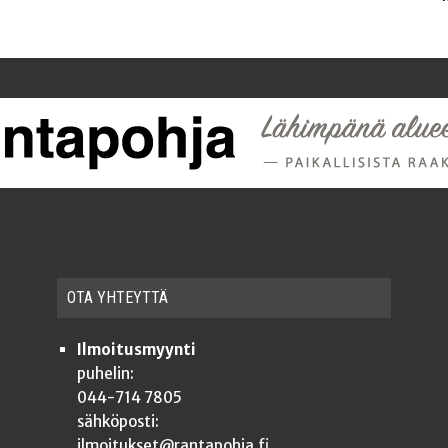
OTA YHTEYT­TÄ
Ilmoitusmyynti
puhelin:
044-714 7805
sähköposti:
ilmoitukset@rantapohja.fi