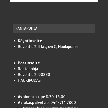
RAN­TA­POH­JA
Käyntiosoite
Revontie 2, II krs, ovi C, Haukipudas
Postiosoite
Rantapohja
Revontie 2, 90830
HAUKIPUDAS
Avoinna
ma-pe 8.30-16.00
Asiakaspalvelu
p. 044-714 7800