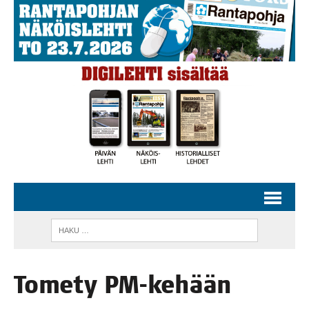
Tome­ty PM-kehään