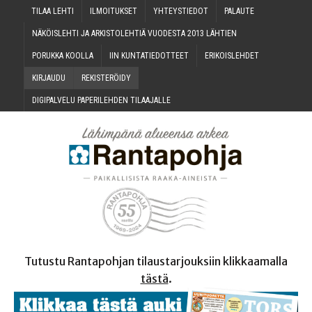
TILAA LEH­TI
ILMOI­TUK­SET
YHTEYS­TIE­DOT
PALAU­TE
NÄKÖIS­LEH­TI JA ARKIS­TO­LEH­TIÄ VUO­DES­TA 2013 LÄHTIEN
PORUK­KA KOOLLA
IIN KUN­TA­TIE­DOT­TEET
ERI­KOIS­LEH­DET
KIR­JAU­DU
REKIS­TE­RÖI­DY
DIGI­PAL­VE­LU PAPE­RI­LEH­DEN TILAAJALLE
Tutustu Rantapohjan tilaustarjouksiin klikkaamalla
tästä
.