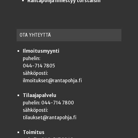
Rantapohja ilmestyy torstaisin
OTA YHTEYT­TÄ
Ilmoitusmyynti
puhelin:
044-714 7805
sähköposti:
ilmoitukset@rantapohja.fi
Tilaajapalvelu
puhelin: 044-714 7800
sähköposti:
tilaukset@rantapohja.fi
Toimitus