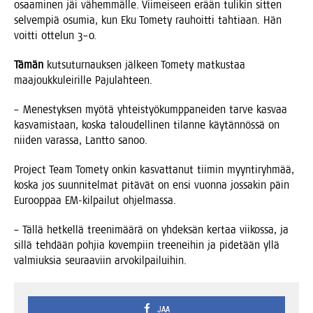
osaa­mi­nen jäi vähem­mäl­le. Vii­mei­seen erään tuli­kin sit­ten
sel­vem­piä osu­mia, kun Eku Tome­ty rau­hoit­ti tah­ti­aan. Hän
voit­ti otte­lun 3–0.
Tämän
kut­su­tur­nauk­sen jäl­keen Tome­ty mat­kus­taa
maa­jouk­ku­lei­ril­le Pajulahteen.
– Menes­tyk­sen myö­tä yhteis­työ­kump­pa­nei­den tar­ve kas­vaa
kas­va­mis­taan, kos­ka talou­del­li­nen tilan­ne käy­tän­nös­sä on
nii­den varas­sa, Lant­to sanoo.
Pro­ject Team Tome­ty onkin kas­vat­ta­nut tii­min myyn­ti­ryh­mää,
kos­ka jos suun­ni­tel­mat pitä­vät on ensi vuon­na jos­sa­kin päin
Euroop­paa EM-kil­pai­lut ohjelmassa.
– Täl­lä het­kel­lä tree­ni­mää­rä on yhdek­sän ker­taa vii­kos­sa, ja
sil­lä teh­dään poh­jia kovem­piin tree­nei­hin ja pide­tään yllä
val­miuk­sia seu­raa­viin arvokilpailuihin.
JAA