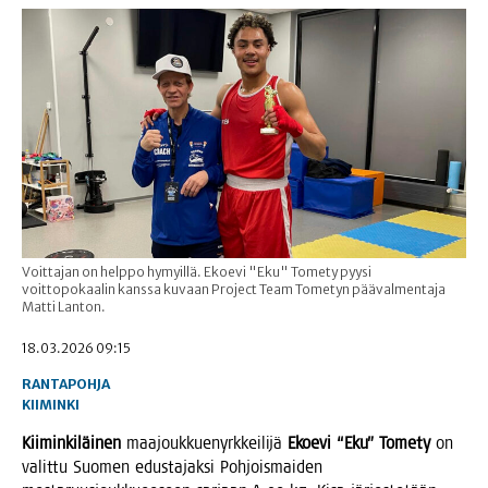
Voittajan on helppo hymyillä. Ekoevi "Eku" Tomety pyysi
voittopokaalin kanssa kuvaan Project Team Tometyn päävalmentaja
Matti Lanton.
18.03.2026 09:15
RANTAPOHJA
KIIMINKI
Kii­min­ki­läi­nen
maa­jouk­kue­nyrk­kei­li­jä
Ekoe­vi “Eku” Tome­ty
on
valit­tu Suo­men edus­ta­jak­si Poh­jois­mai­den