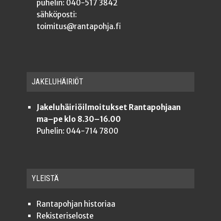
puhelin: 040-517 3842
sähköposti:
toimitus@rantapohja.fi
JAKE­LU­HÄI­RIÖT
Jakeluhäiriöilmoitukset Rantapohjaan
ma–pe klo 8.30–16.00
Puhelin: 044-714 7800
YLEISTÄ
Ran­ta­poh­jan historiaa
Rekis­te­ri­se­los­te