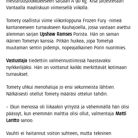
mes­ta­ruus­jouk­ku­ee­seen sar­jaan A 90 kg. Kisa jär­jes­te­tään
Van­taal­la maa­lis­kuun vii­mei­sel­lä viikolla.
Tome­ty osal­lis­tui vii­me vii­kon­lop­pu­na Frozen Fury ‑nimeä
kan­ta­nee­seen tur­nauk­seen Kau­ha­joel­la, jos­sa vas­taan aset­tui
alem­man sar­jan
Ups­haw Ram­ses
Poris­ta. Hän on saman
ikäi­nen Tome­tyn kans­sa. Pit­kän hui­kea, jopa Tome­tyä
muu­ta­man sen­tin pidem­pi, nopea­jal­kai­nen Porin nuorimies.
Vas­tus­ta­ja
tie­det­tiin val­men­nus­tii­mis­sä haas­ta­vak­si
nyrk­kei­li­jäk­si. Hän on voit­ta­nut kaik­ki mer­kit­tä­vät koti­maan
turnaukset.
Tome­ty uhkui meno­ha­lu­ja jo ensi sekun­neis­ta läh­tien.
Näl­käi­ses­ti otel­lut Tome­ty mää­rä­si otte­lun tahdin.
– Ekun menos­sa oli lii­kaa­kin yri­tys­tä ja vähem­mäl­lä hän oli­si
pääs­syt, kun enem­män malt­tia oli­si ollut, val­men­ta­ja
Mat­ti
Lant­to
sanoo.
Vauh­ti ei hai­tan­nut voi­ton suh­teen, mut­ta tek­ni­nen