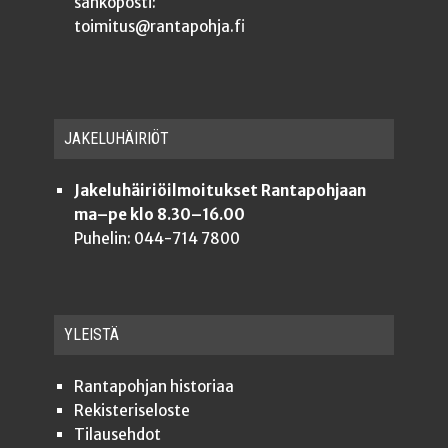
sähköposti:
toimitus@rantapohja.fi
JAKE­LU­HÄI­RIÖT
Jakeluhäiriöilmoitukset Rantapohjaan
ma–pe klo 8.30–16.00
Puhelin: 044-714 7800
YLEISTÄ
Ran­ta­poh­jan historiaa
Rekis­te­ri­se­los­te
Tilauseh­dot