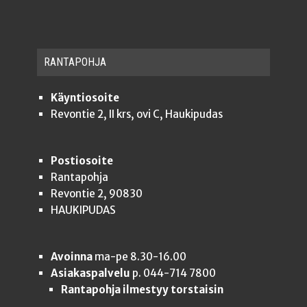
RAN­TA­POH­JA
Käyntiosoite
Revontie 2, II krs, ovi C, Haukipudas
Postiosoite
Rantapohja
Revontie 2, 90830
HAUKIPUDAS
Avoinna
ma-pe 8.30-16.00
Asiakaspalvelu
p. 044-714 7800
Rantapohja ilmestyy torstaisin