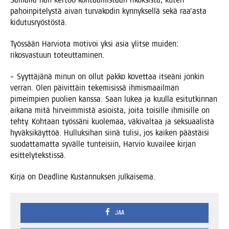
pahoin­pi­te­lys­tä aivan tur­va­ko­din kyn­nyk­sel­lä sekä raa’as­ta
kidutusryöstöstä.
Työs­sään Har­vio­ta moti­voi yksi asia ylit­se mui­den:
rikos­vas­tuun toteuttaminen.
– Syyt­tä­jä­nä minun on ollut pak­ko kovet­taa itseä­ni jon­kin
ver­ran. Olen päi­vit­täin teke­mi­sis­sä ihmis­maa­il­man
pimeim­pien puo­lien kans­sa. Saan lukea ja kuul­la esi­tut­kin­nan
aika­na mitä hir­veim­mis­tä asiois­ta, joi­ta toi­sil­le ihmi­sil­le on
teh­ty. Koh­taan työs­sä­ni kuo­le­maa, väki­val­taa ja sek­su­aa­lis­ta
hyväk­si­käyt­töä. Hul­luk­si­han sii­nä tuli­si, jos kai­ken pääs­täi­si
suo­dat­ta­mat­ta syväl­le tun­tei­siin, Har­vio kuvai­lee kir­jan
esittelytekstissä.
Kir­ja on Dead­li­ne Kus­tan­nuk­sen julkaisema.
JAA