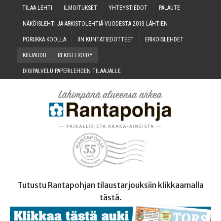
TILAA LEH­TI
ILMOI­TUK­SET
YHTEYS­TIE­DOT
PALAU­TE
NÄKÖIS­LEH­TI JA ARKIS­TO­LEH­TIÄ VUO­DES­TA 2013 LÄHTIEN
PORUK­KA KOOLLA
IIN KUN­TA­TIE­DOT­TEET
ERI­KOIS­LEH­DET
KIR­JAU­DU
REKIS­TE­RÖI­DY
DIGI­PAL­VE­LU PAPE­RI­LEH­DEN TILAAJALLE
Tutustu Rantapohjan tilaustarjouksiin klikkaamalla
tästä
.