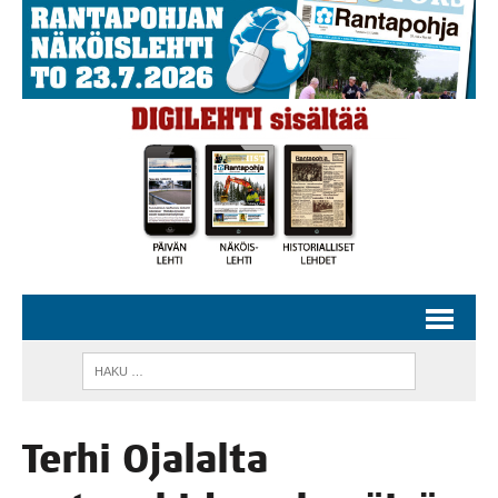
Ter­hi Oja­lal­ta