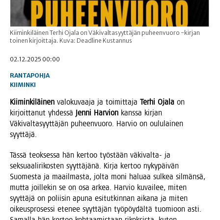
Kiiminkiläinen Terhi Ojala on Väkivaltasyyttäjän puheenvuoro -kirjan
toinen kirjoittaja. Kuva: Deadline Kustannus
02.12.2025 00:00
RANTAPOHJA
KIIMINKI
Kii­min­ki­läi­nen
valo­ku­vaa­ja ja toi­mit­ta­ja
Ter­hi Oja­la
on
kir­joit­ta­nut yhdes­sä
Jen­ni Har­vion
kans­sa kir­jan
Väki­val­ta­syyt­tä­jän puheen­vuo­ro. Har­vio on oulu­lai­nen
syyttäjä.
Täs­sä teok­ses­sa hän ker­too työs­tään väki­val­ta- ja
sek­su­aa­li­ri­kos­ten syyt­tä­jä­nä. Kir­ja ker­too nyky­päi­vän
Suo­mes­ta ja maa­il­mas­ta, jol­ta moni halu­aa sul­kea sil­män­sä,
mut­ta joil­le­kin se on osa arkea. Har­vio kuvai­lee, miten
syyt­tä­jä on polii­sin apu­na esi­tut­kin­nan aika­na ja miten
oikeus­pro­ses­si ete­nee syyt­tä­jän työ­pöy­däl­tä tuo­mioon asti.
Samal­la hän ker­too koh­taa­mis­taan rikok­sis­ta, kuten