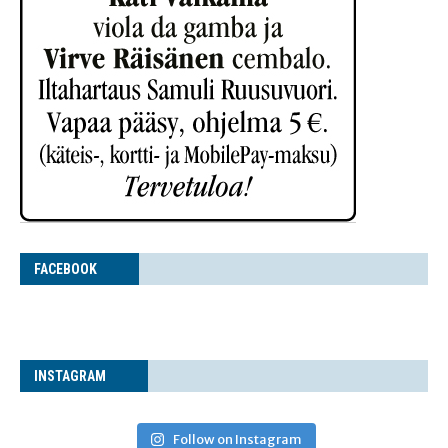
FACE­BOOK
INS­TA­GRAM
Follow on Instagram