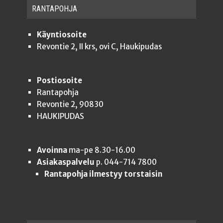
RAN­TA­POH­JA
Käyntiosoite
Revontie 2, II krs, ovi C, Haukipudas
Postiosoite
Rantapohja
Revontie 2, 90830
HAUKIPUDAS
Avoinna
ma-pe 8.30-16.00
Asiakaspalvelu
p. 044-714 7800
Rantapohja ilmestyy torstaisin