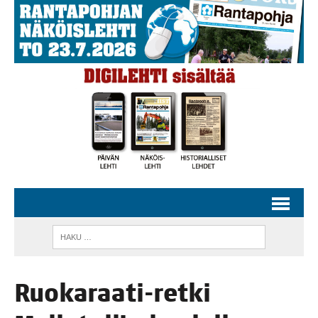
Ruo­ka­raa­ti-ret­ki