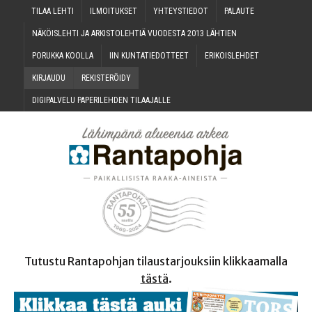
TILAA LEH­TI
ILMOI­TUK­SET
YHTEYS­TIE­DOT
PALAU­TE
NÄKÖIS­LEH­TI JA ARKIS­TO­LEH­TIÄ VUO­DES­TA 2013 LÄHTIEN
PORUK­KA KOOLLA
IIN KUN­TA­TIE­DOT­TEET
ERI­KOIS­LEH­DET
KIR­JAU­DU
REKIS­TE­RÖI­DY
DIGI­PAL­VE­LU PAPE­RI­LEH­DEN TILAAJALLE
Tutustu Rantapohjan tilaustarjouksiin klikkaamalla
tästä
.