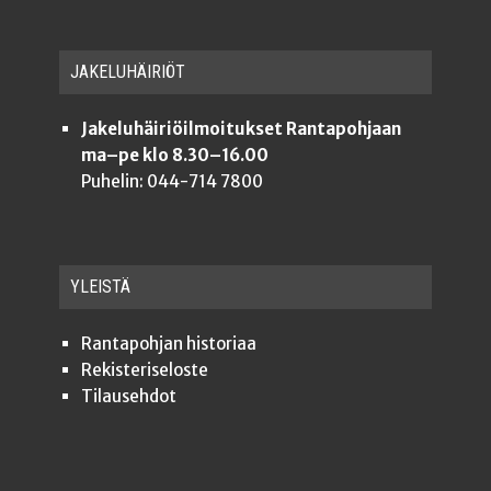
JAKE­LU­HÄI­RIÖT
Jakeluhäiriöilmoitukset Rantapohjaan
ma–pe klo 8.30–16.00
Puhelin: 044-714 7800
YLEISTÄ
Ran­ta­poh­jan historiaa
Rekis­te­ri­se­los­te
Tilauseh­dot