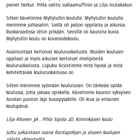
pie­net her­kut. Pih­la valit­si suklaa­muf­fi­nin ja Lil­ja mutakakun.
Sit­ten käve­lim­me Myl­ly­tul­lin kou­lul­le. Myl­ly­tul­lin kou­lul­la
menim­me juh­la­sa­liin. Siel­lä oli pal­jon oppi­lai­ta ja aikui­sia.
Ruo­ka­raa­dis­sa oltiin pit­kään. Sei­nil­lä oli kau­nii­ta kuvia.
Myl­ly­tul­lin kou­lu on kuvataidekoulu.
Asian­tun­ti­jat ker­toi­vat kou­lu­ruo­kai­lus­ta. Mui­den kou­lu­jen
oppi­laat ja myös aikui­set ker­toi­vat mie­li­pi­tei­tä
kou­lu­ruo­kai­lus­ta. Lopuk­si kir­joi­tim­me mitä hyvää ja mitä
kehi­tet­tä­vää kou­lu­ruo­kai­lus­sa on.
Sit­ten menim­me syö­mään kou­lu­ruo­an. On tär­ke­ää syö­dä
kou­lus­sa, jot­ta jak­saa opis­kel­la. Käve­lim­me kau­niin syk­syi­sen
Aino­lan puis­ton läpi bus­si­py­sä­kil­le. Oli kiva ja eri­lai­nen
koulupäivä.
Lil­ja Aho­nen 3A , Pih­la Sipo­la 2D, Kii­min­ki­joen koulu
Jut­tu jul­kais­taan osa­na Ran­ta­poh­jan ja alu­een kou­lu­jen
välis­tä yhteistyötä.