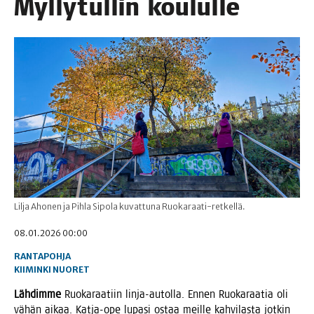
Myl­ly­tul­lin koululle
Lilja Ahonen ja Pihla Sipola kuvattuna Ruokaraati-retkellä.
08.01.2026 00:00
RANTAPOHJA
KIIMINKI
NUORET
Läh­dim­me
Ruo­ka­raa­tiin lin­ja-autol­la. Ennen Ruo­ka­raa­tia oli
vähän aikaa. Kat­ja-ope lupa­si ostaa meil­le kah­vi­las­ta jot­kin